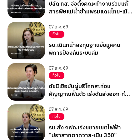
ปลัด ทส. จ่อตั้งคณะทำงานร่วมแก้
สารพิษแม่น้ำข้ามพรมแดนไทย-เมีย
นมา
07 ส.ค. 69
ทั่วไป
รบ.เดินหน้าลงทุนฐานข้อมูลคน
พิการป้องกันระบบล่ม
07 ส.ค. 69
ทั่วไป
ดัชนีเชื่อมั่นผู้บริโภคสะท้อน
สัญญาณฟื้นตัว เร่งดันส่งออก-ท่อง
เที่ยว
07 ส.ค. 69
ทั่วไป
รบ.สั่ง กฟภ.เร่งขยายเขตไฟฟ้า
“ปราสาทตาควาย-เนิน 350”