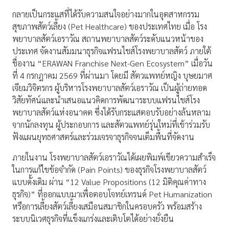
กลายเป็นกระแสที่ได้รับความสนใจอย่างมากในอุตสาหกรรม
สุขภาพสัตว์เลี้ยง (Pet Healthcare) ของประเทศไทย เมื่อ โรง
พยาบาลสัตว์เอราวัณ สถานพยาบาลสัตว์ระดับแนวหน้าของ
ประเทศ จัดงานสัมมนาธุรกิจแฟรนไชส์โรงพยาบาลสัตว์ ภายใต้
ชื่องาน “ERAWAN Franchise Next-Gen Ecosystem” เมื่อวัน
ที่ 4 กรกฎาคม 2569 ที่ผ่านมา โดยมี สัตวแพทย์หญิง บุษยมาศ
เจียมวิจิตรกร ผู้บริหารโรงพยาบาลสัตว์เอราวัณ เป็นผู้ถ่ายทอด
วิสัยทัศน์และนำเสนอแนวคิดการพัฒนาระบบแฟรนไชส์โรง
พยาบาลสัตว์แห่งอนาคต ซึ่งได้รับกระแสตอบรับอย่างล้นหลาม
จากนักลงทุน ผู้ประกอบการ และสัตวแพทย์รุ่นใหม่ที่เข้าร่วมรับ
ฟังแผนยุทธศาสตร์และร่วมเจรจาธุรกิจจนเต็มพื้นที่จัดงาน
ภายในงาน โรงพยาบาลสัตว์เอราวัณได้เผยพิมพ์เขียวความสำเร็จ
ในการแก้ไขข้อจำกัด (Pain Points) ของธุรกิจโรงพยาบาลสัตว์
แบบดั้งเดิม ผ่าน “12 Value Propositions (12 มิติคุณค่าทาง
ธุรกิจ)” ที่ออกแบบมาเพื่อตอบโจทย์เทรนด์ Pet Humanization
หรือการเลี้ยงสัตว์เลี้ยงเสมือนสมาชิกในครอบครัว พร้อมสร้าง
ระบบนิเวศธุรกิจที่แข็งแกร่งและเติบโตได้อย่างยั่งยืน