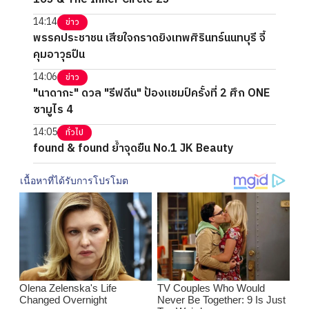
14:14
ข่าว
พรรคประชาชน เสียใจกราดยิงเทพศิรินทร์นนทบุรี จี้
คุมอาวุธปืน
14:06
ข่าว
"นาดากะ" ดวล "รีฟดีน" ป้องแชมป์ครั้งที่ 2 ศึก ONE
ซามูไร 4
14:05
ทั่วไป
found & found ย้ำจุดยืน No.1 JK Beauty