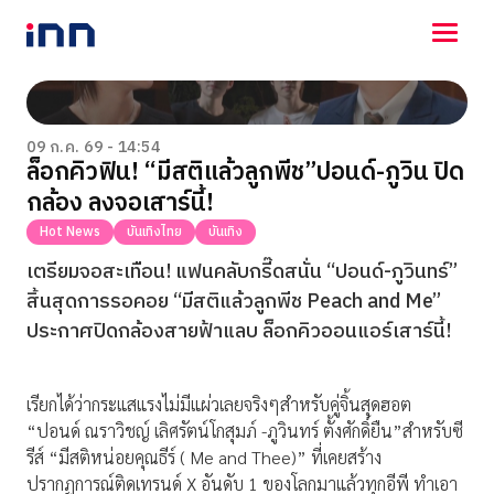
NEWS
ENTERTAINMENT
09 ก.ค. 69 - 14:54
ล็อกคิวฟิน! “มีสติแล้วลูกพีช”ปอนด์-ภูวิน ปิด
LIFESTYLE
กล้อง ลงจอเสาร์นี้!
HOROSCOPE
LOTTERY
Hot News
บันเทิงไทย
บันเทิง
VIDEO
เตรียมจอสะเทือน! แฟนคลับกรี๊ดสนั่น “ปอนด์-ภูวินทร์”
ร่วมด้วยช่วยกัน
สิ้นสุดการรอคอย “มีสติแล้วลูกพีช Peach and Me”
ประกาศปิดกล้องสายฟ้าแลบ ล็อกคิวออนแอร์เสาร์นี้!
เรียกได้ว่ากระแสแรงไม่มีแผ่วเลยจริงๆสำหรับคู่จิ้นสุดฮอต
“ปอนด์ ณราวิชญ์ เลิศรัตน์โกสุมภ์ -ภูวินทร์ ตั้งศักดิ์ยืน”สำหรับซี
รีส์ “มีสติหน่อยคุณธีร์ ( Me and Thee)” ที่เคยสร้าง
ปรากฏการณ์ติดเทรนด์ X อันดับ 1 ของโลกมาแล้วทุกอีพี ทำเอา