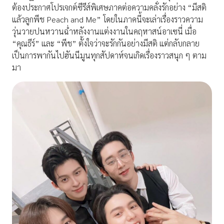
ต้องประกาศโปรเจกต์ซีรีส์พิเศษภาคต่อความคลั่งรักอย่าง “มีสติ
แล้วลูกพีช Peach and Me” โดยในภาคนี้จะเล่าเรื่องราวความ
วุ่นวายปนหวานฉ่ำหลังงานแต่งงานในคฤหาสน์อาเซนี่ เมื่อ
“คุณธีร์” และ “พีช” ตั้งใจว่าจะรักกันอย่างมีสติ แต่กลับกลาย
เป็นการพากันไปฮันนีมูนทุกสัปดาห์จนเกิดเรื่องราวสนุก ๆ ตาม
มา