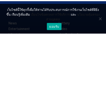
เว็บไซต์นี้ใช้คุกกี้เพื่อให้ท่านได้รับประสบการณ์การใช้งานเว็บไซต์ที่ดียิ่ง
ขึ้น เรียนรู้เพิ่มเติม
เงื่อนไขข้อตกลงการใช้บริการ
และ
นโยบายคุ้มครอง
ส่วนบุคคล
News
Lottery
ยอมรับ
Entertainment
Video
Lifestyle
ร่วมด้วยช่วยกัน
Horoscope
About
Contact
PR by Dataxet