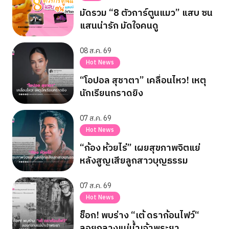
มัดรวม “8 ตัวการ์ตูนแมว” แสบ ซน
แสนน่ารัก มัดใจคนดู
08 ส.ค. 69
Hot News
“โอปอล สุชาตา” เคลื่อนไหว! เหตุ
นักเรียนกราดยิง
07 ส.ค. 69
Hot News
“ก้อง ห้วยไร่” เผยสุขภาพจิตแย่
หลังสูญเสียลูกสาวบุญธรรม
07 ส.ค. 69
Hot News
ช็อก! พบร่าง “เต้ ดราก้อนไฟว์“
ลอยกลางแม่น้ำเจ้าพระยา