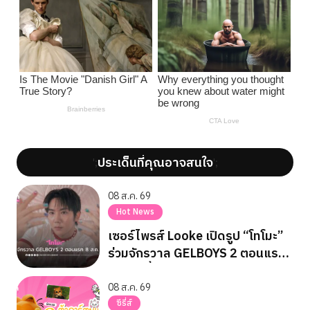
ประเด็นที่คุณอาจสนใจ
';
';
08 ส.ค. 69
Hot News
เซอร์ไพรส์ Looke เปิดรูป “โทโมะ”
ร่วมจักรวาล GELBOYS 2 ตอนแรก
8 ส.ค. นี้
08 ส.ค. 69
ซีรี่ส์