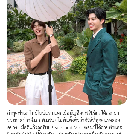
ล่าสุดทำเอาไทม์ไลน์แทบแตกเมื่อบัญชีออฟฟิเชียลได้ออกมา
ประกาศข่าวดีแบบที่แฟนๆไม่ทันตั้งตัวว่าซีรีส์ที่ทุกคนรอคอย
อย่าง “มีสติแล้วลูกพีช Peach and Me” ตอนนี้ได้ถ่ายทำและ