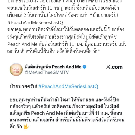
ปิดกล้องไปเป็นที่เรียบร้อยแล้ว พร้อมประกาศล็อกวันออนแอร์
ตอนแรกในวันเสาร์ที่ 11 กรกฎาคมนี้ ซึ่งเหลือนับถอยหลังอีก
เพียงแค่ 2 วันเท่านั้น! โดยโพสต์ข้อความว่า “บ้ายบายครับ!
#PeachAndMeSeriesLastQ
ขอบคุณทุกท่านที่ส่งกำลังใจมาให้กันตลลอด และวันนี้ ปิดกล้อง
จริงๆแล้วครับ!รอติดตามเรื่องราวสุดมีสติใน มีสติแล้วลูกพืช
Peach And Me กันต่อวันเสาร์ที่ 11 ก.ค. นี้ตอนแรกนะครับ แล้ว
เจอกัน สำหรับคืนนี้ฝันดีราตรีสวัสดิ์ครับคนดื้อ รัก“