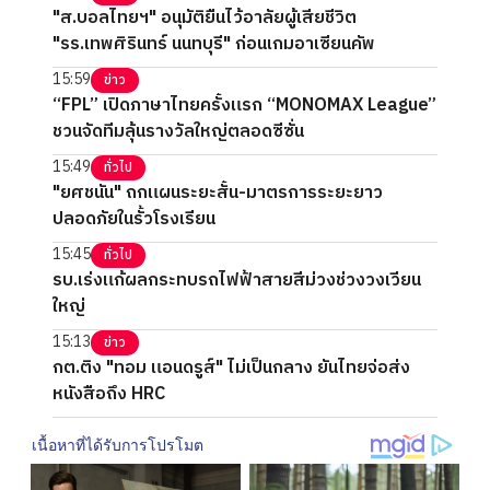
"ส.บอลไทยฯ" อนุมัติยืนไว้อาลัยผู้เสียชีวิต
"รร.เทพศิรินทร์ นนทบุรี" ก่อนเกมอาเซียนคัพ
15:59
ข่าว
“FPL” เปิดภาษาไทยครั้งแรก “MONOMAX League”
ชวนจัดทีมลุ้นรางวัลใหญ่ตลอดซีซั่น
15:49
ทั่วไป
"ยศชนัน" ถกแผนระยะสั้น-มาตรการระยะยาว
ปลอดภัยในรั้วโรงเรียน
15:45
ทั่วไป
รบ.เร่งแก้ผลกระทบรถไฟฟ้าสายสีม่วงช่วงวงเวียน
ใหญ่
15:13
ข่าว
กต.ติง "ทอม แอนดรูส์" ไม่เป็นกลาง ยันไทยจ่อส่ง
หนังสือถึง HRC