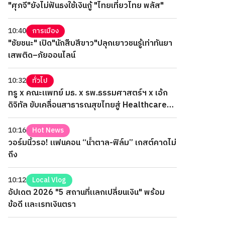
"ศุภจี"ยังไม่ฟันธงใช้เงินกู้ "ไทยเที่ยวไทย พลัส"
10:40
การเมือง
"ชัยชนะ" เปิด"นักสืบสีขาว"ปลุกเยาวชนรู้เท่าทันยา
เสพติด–ภัยออนไลน์
10:32
ทั่วไป
ทรู x คณะแพทย์ มธ. x รพ.ธรรมศาสตร์ฯ x เอ้ก
ดิจิทัล ขับเคลื่อนสาธารณสุขไทยสู่ Healthcare
AI
10:16
Hot News
วอร์มนิ้วรอ! แฟนคอน “น้ำตาล-ฟิล์ม” เกสต์คาดไม่
ถึง
10:12
Local Vlog
อัปเดต 2026 "5 สถานที่แลกเปลี่ยนเงิน" พร้อม
ข้อดี และเรทเงินตรา