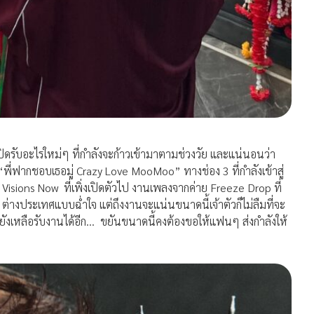
้อมเปิดรับอะไรใหม่ๆ ที่กำลังจะก้าวเข้ามาตามช่วงวัย และแน่นอนว่า
“พี่ฟากชอบเธอมู่ Crazy Love MooMoo” ทางช่อง 3 ที่กำลังเข้าสู่
isions Now ที่เพิ่งเปิดตัวไป งานเพลงจากค่าย Freeze Drop ที่
ต่างประเทศแบบฉ่ำใจ แต่ถึงงานจะแน่นขนาดนี้เจ้าตัวก็ไม่ลืมที่จะ
ยังเหลือรับงานได้อีก… ขยันขนาดนี้คงต้องขอให้แฟนๆ ส่งกำลังให้