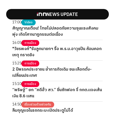
NEWS UPDATE
17:00
Video
สัญญาณเตือน! ไทยไม่ปลอดภัยความรุนแรงสังคม
พุ่ง เกิดโศกนาฏกรรมต่อเนื่อง
16:05
การเมือง
"วัชรพงศ์"รับลูกนายกฯ รื้อ พ.ร.บ.อาวุธปืน ล้อมคอก
เหตุ กราดยิง
15:25
การเมือง
2 ปีพรรคประชาชน ย้ำภารกิจเดิม ชนะเลือกตั้ง-
เปลี่ยนประเทศ
15:10
การเมือง
“พริษฐ์” ยก “คดีฮั้ว สว.” ขึ้นซักฟอก จี้ กกต.แจงเส้น
เงิน 8.6 แสน
14:50
เรื่องร่วมด้วยช่วยกัน
ลืมกุญแจในรถกระบะเปิดประตูไม่ได้