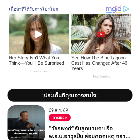
ประเด็นที่คุณอาจสนใจ
';
';
09 ส.ค. 69
การเมือง
“วัชรพงศ์”รับลูกนายกฯ รื้อ
พ.ร.บ.อาวุธปืน ล้อมคอกเหตุ กราด