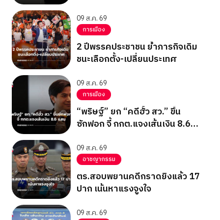
ยิง
09 ส.ค. 69
การเมือง
2 ปีพรรคประชาชน ย้ำภารกิจเดิม
ชนะเลือกตั้ง-เปลี่ยนประเทศ
09 ส.ค. 69
การเมือง
“พริษฐ์” ยก “คดีฮั้ว สว.” ขึ้น
ซักฟอก จี้ กกต.แจงเส้นเงิน 8.6
แสน
09 ส.ค. 69
อาชญากรรม
ตร.สอบพยานคดีกราดยิงแล้ว 17
ปาก เน้นหาแรงจูงใจ
09 ส.ค. 69