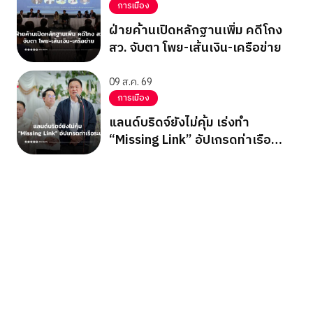
การเมือง
ฝ่ายค้านเปิดหลักฐานเพิ่ม คดีโกง
สว. จับตา โพย-เส้นเงิน-เครือข่าย
09 ส.ค. 69
การเมือง
แลนด์บริดจ์ยังไม่คุ้ม เร่งทำ
“Missing Link” อัปเกรดท่าเรือ
ระนอง