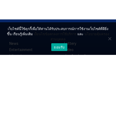
เว็บไซต์นี้ใช้คุกกี้เพื่อให้ท่านได้รับประสบการณ์การใช้งานเว็บไซต์ที่ดียิ่ง
ขึ้น เรียนรู้เพิ่มเติม
เงื่อนไขข้อตกลงการใช้บริการ
และ
นโยบายคุ้มครอง
ส่วนบุคคล
News
Lottery
ยอมรับ
Entertainment
Video
Lifestyle
ร่วมด้วยช่วยกัน
Horoscope
About
Contact
PR by Dataxet