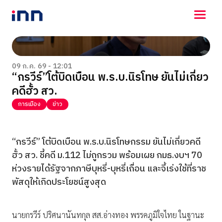
NEWS
ENTERTAINMENT
09 ก.ค. 69 - 12:01
“กรวีร์”โต้บิดเบือน พ.ร.บ.นิรโทษ ยันไม่เกี่ยว
LIFESTYLE
คดีฮั้ว สว.
HOROSCOPE
LOTTERY
การเมือง
ข่าว
VIDEO
ร่วมด้วยช่วยกัน
“กรวีร์” โต้บิดเบือน พ.ร.บ.นิรโทษกรรม ยันไม่เกี่ยวคดี
ฮั้ว สว. ชี้คดี ม.112 ไม่ถูกรวม พร้อมเผย กมธ.งบฯ 70
ห่วงรายได้รัฐจากภาษีบุหรี่-บุหรี่เถื่อน และจี้เร่งใช้ที่ราช
พัสดุให้เกิดประโยชน์สูงสุด
นายกรวีร์ ปริศนานันทกุล สส.อ่างทอง พรรคภูมิใจไทย ในฐานะ