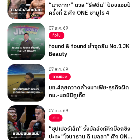
“นาดากะ” ดวล “รีฟดีน” ป้องแชมป์
ครั้งที่ 2 ศึก ONE ซามูไร 4
07 ส.ค. 69
ทั่วไป
found & found ย้ำจุดยืน No.1 JK
Beauty
07 ส.ค. 69
การเมือง
มท.4ลุยกวาดล้างมาเฟีย-ธุรกิจผิด
กม.-นอมินีภูเก็ต
07 ส.ค. 69
ข่าว
“ซุปเปอร์เล็ก” รั้งบัลลังก์คิกบ็อกซิง
ปะทะ “โจนาธาน ดิ เบลลา” ศึก ONE