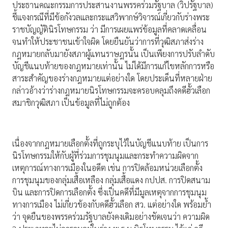
ประธานคณะกรรมการประสานงานพรรคร่วมรัฐบาล (วิปรัฐบาล)
ชี้แจงกรณีที่มีข้อกังวลและกระแสวิพากษ์วิจารณ์เกี่ยวกับร่างพระ
ราชบัญญัตินิรโทษกรรม ว่า มีการเผยแพร่ข้อมูลที่คลาดเคลื่อน
จนทำให้ประชาชนเข้าใจผิด โดยยืนยันว่าการที่วุฒิสภาส่งร่าง
กฎหมายกลับมายังสภาผู้แทนราษฎรนั้น เป็นเพียงการปรับลำดับ
บัญชีแนบท้ายของกฎหมายเท่านั้น ไม่ได้มีการแก้ไขหลักการหรือ
สาระสำคัญของร่างกฎหมายแต่อย่างใด โดยประเด็นที่หลายฝ่าย
กล่าวอ้างว่าร่างกฎหมายนิรโทษกรรมจะครอบคลุมถึงคดีฮั้วเลือก
สมาชิกวุฒิสภา เป็นข้อมูลที่ไม่ถูกต้อง
เนื่องจากกฎหมายเลือกตั้งที่ถูกระบุไว้ในบัญชีแนบท้าย เป็นการ
นิรโทษกรรมให้กับผู้ที่ร่วมการชุมนุมและกระทำความผิดจาก
เหตุการณ์ทางการเมืองในอดีต เช่น การปิดล้อมหน่วยเลือกตั้ง
การชุมนุมของกลุ่มเสื้อเหลือง กลุ่มเสื้อแดง กปปส. การปิดสนาม
บิน และการปิดการเลือกตั้ง ซึ่งเป็นคดีที่มีมูลเหตุจากการชุมนุม
ทางการเมือง ไม่เกี่ยวข้องกับคดีฮั้วเลือก สว. แต่อย่างใด พร้อมย้ำ
ว่า จุดยืนของพรรคร่วมรัฐบาลยังคงเดิมอย่างชัดเจนว่า ความผิด