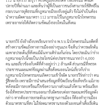
112 นายกรวีร์ ระบุว่า พรรคภูมิใจไทยได้หารือเรื่องนี้มาตั้งแต่
ปลายปีที่ผ่านมา และเห็นว่าผู้ที่เป็นเยาวชนยังสามารถใช้สิทธิใน
กระบวนการยุติธรรมที่กฎหมายมีรองรับอยู่แล้ว จึงไม่จำเป็นต้อง
นำความผิดตามมาตรา 112 มารวมไว้ในกฎหมายนิรโทษกรรม
เพราะอาจก่อให้เกิดความขัดแย้งรอบใหม่ในสังคม
นายกรวีร์ ยังอ้างถึงบทเรียนจากร่าง พ.ร.บ.นิรโทษกรรมในอดีตที่
สร้างความขัดแย้งทางการเมืองอย่างรุนแรง จึงเห็นว่าควรผลักดัน
เฉพาะประเด็นที่สังคมมีฉันทามติร่วมกันก่อน โดยประเมินว่าร่าง
กฎหมายฉบับนี้จะเป็นประโยชน์ต่อประชาชนมากกว่า 6,000
คน และเกี่ยวข้องกับคดีที่ค้างอยู่กว่า 2 ล้านคดี ส่วนกรณีที่พรรค
ประชาชนเผยแพร่ข้อมูลผ่านสื่อสังคมออนไลน์เกี่ยวกับร่าง
กฎหมายนิรโทษกรรมจนเกิดความเข้าใจผิด นายกรวีร์กล่าวว่า ตน
รู้สึกตกใจ เพราะมีการนำเสนอข้อมูลที่บิดเบือนข้อเท็จจริง แม้ภาย
หลังจะมีการลบหรือแก้ไขข้อความบางส่วนแล้วก็ตาม พร้อมเรียก
ร้องให้พรรคประชาชนออกมารับผิดชอบต่อการเผยแพร่ข้อมูลดัง
กล่าว หากต้องการยกระดับมาตรฐานการเมือง ก็ต้องทำการเมือง
ด้วยมาตรฐานที่สูง ไม่ใช่ลดมาตรฐานของตัวเองจนต่ำเตี้ยเรี่ยดิน