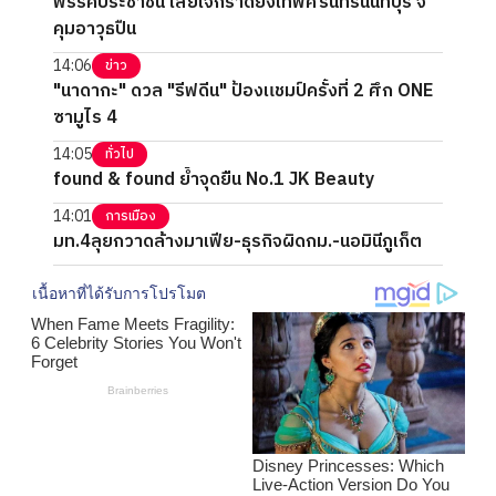
พรรคประชาชน เสียใจกราดยิงเทพศิรินทร์นนทบุรี จี้
คุมอาวุธปืน
14:06
ข่าว
"นาดากะ" ดวล "รีฟดีน" ป้องแชมป์ครั้งที่ 2 ศึก ONE
ซามูไร 4
14:05
ทั่วไป
found & found ย้ำจุดยืน No.1 JK Beauty
14:01
การเมือง
มท.4ลุยกวาดล้างมาเฟีย-ธุรกิจผิดกม.-นอมินีภูเก็ต