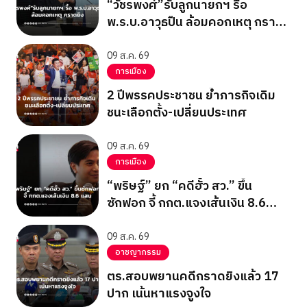
“วัชรพงศ์”รับลูกนายกฯ รื้อ
พ.ร.บ.อาวุธปืน ล้อมคอกเหตุ กราด
ยิง
09 ส.ค. 69
การเมือง
2 ปีพรรคประชาชน ย้ำภารกิจเดิม
ชนะเลือกตั้ง-เปลี่ยนประเทศ
09 ส.ค. 69
การเมือง
“พริษฐ์” ยก “คดีฮั้ว สว.” ขึ้น
ซักฟอก จี้ กกต.แจงเส้นเงิน 8.6
แสน
09 ส.ค. 69
อาชญากรรม
ตร.สอบพยานคดีกราดยิงแล้ว 17
ปาก เน้นหาแรงจูงใจ