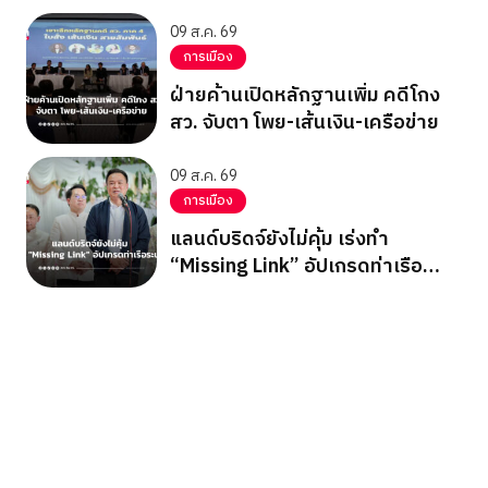
09 ส.ค. 69
การเมือง
ฝ่ายค้านเปิดหลักฐานเพิ่ม คดีโกง
สว. จับตา โพย-เส้นเงิน-เครือข่าย
09 ส.ค. 69
การเมือง
แลนด์บริดจ์ยังไม่คุ้ม เร่งทำ
“Missing Link” อัปเกรดท่าเรือ
ระนอง