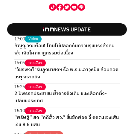
NEWS UPDATE
17:00
Video
สัญญาณเตือน! ไทยไม่ปลอดภัยความรุนแรงสังคม
พุ่ง เกิดโศกนาฏกรรมต่อเนื่อง
16:05
การเมือง
"วัชรพงศ์"รับลูกนายกฯ รื้อ พ.ร.บ.อาวุธปืน ล้อมคอก
เหตุ กราดยิง
15:25
การเมือง
2 ปีพรรคประชาชน ย้ำภารกิจเดิม ชนะเลือกตั้ง-
เปลี่ยนประเทศ
15:10
การเมือง
“พริษฐ์” ยก “คดีฮั้ว สว.” ขึ้นซักฟอก จี้ กกต.แจงเส้น
เงิน 8.6 แสน