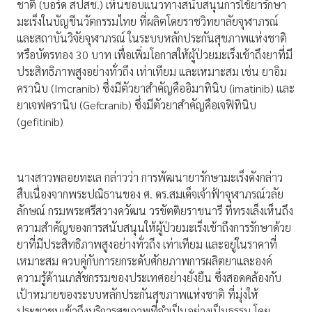
ชาติ (บอร์ด สปสช.) เห็นชอบแนวทางสนับสนุนการใช้ยารักษา
มะเร็งในบัญชีนวัตกรรมไทย ที่ผลิตโดยราชวิทยาลัยจุฬาภรณ์
และสถาบันวิจัยจุฬาภรณ์ ในระบบหลักประกันสุขภาพแห่งชาติ
หรือบัตรทอง 30 บาท เพื่อเพิ่มโอกาสให้ผู้ป่วยมะเร็งเข้าถึงยาที่มี
ประสิทธิภาพสูงอย่างทั่วถึง เท่าเทียม และเหมาะสม เช่น ยาอิม
ครานิบ (Imcranib) ซึ่งมีตัวยาสำคัญคืออิมาทินิบ (imatinib) และ
ยาเจฟครานิบ (Gefcranib) ซึ่งมีตัวยาสำคัญคือเจฟิทินิบ
(gefitinib)
นางสาวพลอยทะเล กล่าวว่า การพัฒนายารักษามะเร็งดังกล่าว
สืบเนื่องจากพระปณิธานของ ศ. ดร.สมเด็จเจ้าฟ้าจุฬาภรณ์วลัย
ลักษณ์ กรมพระศรีสวางควัฒน วรขัตติยราชนารี ที่ทรงเล็งเห็นถึง
ความสำคัญของการสนับสนุนให้ผู้ป่วยมะเร็งเข้าถึงการรักษาด้วย
ยาที่มีประสิทธิภาพสูงอย่างทั่วถึง เท่าเทียม และอยู่ในราคาที่
เหมาะสม ควบคู่กับการยกระดับศักยภาพการผลิตยาและองค์
ความรู้ด้านเภสัชกรรมของประเทศอย่างยั่งยืน ซึ่งสอดคล้องกับ
เป้าหมายของระบบหลักประกันสุขภาพแห่งชาติ ที่มุ่งให้
ประชาชนเข้าถึงบริการสุขภาพที่จำเป็นอย่างเป็นธรรม โดย