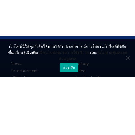
เว็บไซต์นี้ใช้คุกกี้เพื่อให้ท่านได้รับประสบการณ์การใช้งานเว็บไซต์ที่ดียิ่ง
ขึ้น เรียนรู้เพิ่มเติม
เงื่อนไขข้อตกลงการใช้บริการ
และ
นโยบายคุ้มครอง
ส่วนบุคคล
News
Lottery
ยอมรับ
Entertainment
Video
Lifestyle
ร่วมด้วยช่วยกัน
Horoscope
About
Contact
PR by Dataxet