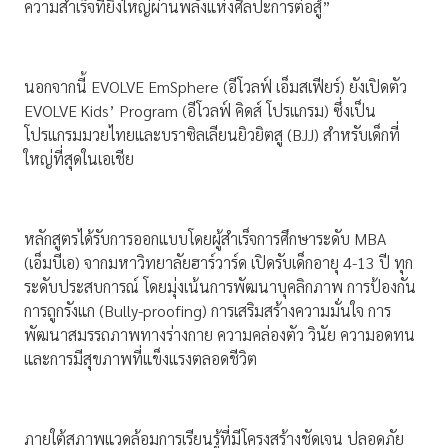
ความสำเร็จที่ยิ่งใหญ่ผ่านพลังแห่งศิลปะการต่อสู้”
นอกจากนี้ EVOLVE EmSphere (อีโวลฟ์ เอ็มสเฟียร์) ยังเปิดตัว
EVOLVE Kids’ Program (อีโวลฟ์ คิดส์ โปรแกรม) ซึ่งเป็น
โปรแกรมมวยไทยและบราซิลเลียนยิวยิตสู (BJJ) สำหรับเด็กที่
ใหญ่ที่สุดในเอเชีย
หลักสูตรได้รับการออกแบบโดยผู้สำเร็จการศึกษาระดับ MBA
(เอ็มบีเอ) จากมหาวิทยาลัยฮาร์วาร์ด เปิดรับเด็กอายุ 4-13 ปี ทุก
ระดับประสบการณ์ โดยมุ่งเน้นการพัฒนาบุคลิกภาพ การป้องกัน
การถูกรังแก (Bully-proofing) การเสริมสร้างความมั่นใจ การ
พัฒนาสมรรถภาพทางร่างกาย ความคล่องตัว วินัย ความอดทน
และการมีสุขภาพที่แข็งแรงตลอดชีวิต
ภายใต้สภาพแวดล้อมการเรียนรู้ที่มีโครงสร้างชัดเจน ปลอดภัย