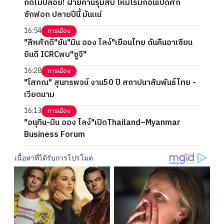
กัดไม่ปล่อย! ฝ่ายค้านรุมสับ โหมโรมก่อนเปิดศึก
ซักฟอก ปลายปีนี้ มันแน่
16:54
การเมือง
"สีหศักดิ์"ยัน"มิน ออง ไลง์"เยือนไทย ดันคืนอาเซียน
ยินดี ICRCพบ"ซูจี"
16:28
การเมือง
"โสภณ" สุนทรพจน์ งาน50 ปี สถาปนาสัมพันธ์ไทย -
เวียดนาม
16:13
การเมือง
"อนุทิน-มิน ออง ไลง์"เปิดThailand–Myanmar
Business Forum