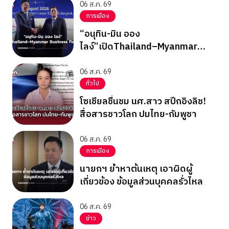
06 ส.ค. 69
การเมือง
“อนุทิน-มิน ออง
ไลง์”เปิดThailand–Myanmar
Business Forum
06 ส.ค. 69
ทั่วไป
โซเชียลชื่นชม นศ.สาว สปีกอิงลิช!
สื่อสารชาวโลก ปมไทย-กัมพูชา
06 ส.ค. 69
การเมือง
นายกฯ ย้ำหาต้นเหตุ เอาผิดผู้
เกี่ยวข้อง ข้อมูลส่วนบุคคลรั่วไหล
06 ส.ค. 69
ข่าว