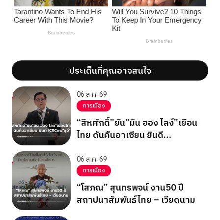
ประเด็นที่คุณอาจสนใจ
';
';
06 ส.ค. 69
การเมือง
“สีหศักดิ์”ยัน”มิน ออง ไลง์”เยือน
ไทย ดันคืนอาเซียน ยินดี
ICRCพบ”ซูจี”
06 ส.ค. 69
การเมือง
“โสภณ” สุนทรพจน์ งาน50 ปี
สถาปนาสัมพันธ์ไทย – เวียดนาม