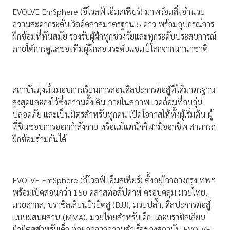
EVOLVE EmSphere (อีโวลฟ์ เอ็มสเฟียร์) มาพร้อมสิ่งอำนวย
ความสะดวกระดับเวิลด์คลาสมาตรฐาน 5 ดาว พร้อมอุปกรณ์การ
ฝึกซ้อมที่ทันสมัย รองรับผู้ฝึกทุกช่วงวัยและทุกระดับประสบการณ์
ภายใต้การดูแลของทีมผู้ฝึกสอนระดับแชมป์โลกจากนานาชาติ
สถาบันมุ่งมั่นมอบการเรียนการสอนศิลปะการต่อสู้ที่ได้มาตรฐาน
สูงสุดและคงไว้ซึ่งความดั้งเดิม ภายในสภาพแวดล้อมที่อบอุ่น
ปลอดภัย และเป็นมิตรสำหรับทุกคน เปิดโอกาสให้ทั้งผู้เริ่มต้น ผู้
ที่ชื่นชอบการออกกำลังกาย หรือแม้แต่นักกีฬามืออาชีพ สามารถ
ฝึกซ้อมร่วมกันได้
EVOLVE EmSphere (อีโวลฟ์ เอ็มสเฟียร์) ตั้งอยู่ใจกลางกรุงเทพฯ
พร้อมเปิดสอนกว่า 150 คลาสต่อสัปดาห์ ครอบคลุม มวยไทย,
มวยสากล, บราซิลเลียนยิวยิตสู (BJJ), มวยปล้ำ, ศิลปะการต่อสู้
แบบผสมผสาน (MMA), มวยไทยสำหรับเด็ก และบราซิลเลียน
ยิวยิตสูสำหรับเด็ก ต่อยอดจากความสำเร็จของสถาบัน EVOLVE