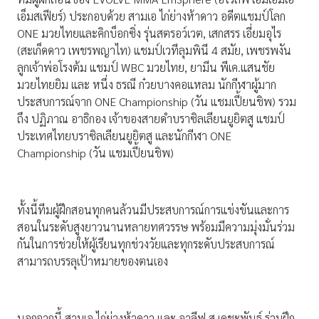
เอ็มสเฟียร์) ประกอบด้วย สามเอ ไก่ย่างห้าดาว อดีตแชมป์โลก
ONE มวยไทยและคิกบ็อกซิ่ง รุ่นสตรอว์เวต, เสกสรร เอี่ยมอุไร
(สะเก็ดดาว เพชรพญาไท) แชมป์เวทีลุมพินี 4 สมัย, เพชรพงัน
ลูกเจ้าพ่อโรงต้ม แชมป์ WBC มวยไทย, ยามีน พีเค.แสนชัย
มวยไทยยิม และ หนึ่ง ธรณี ก๋วยบางคอแหลม นักกีฬาผู้มาก
ประสบการณ์จาก ONE Championship (วัน แชมเปี้ยนชิพ) รวม
ถึง ปฏิภาณ อาธิกอง เจ้าของสายดำบราซิลเลียนยูยิตสู แชมป์
ประเทศไทยบราซิลเลียนยูยิตสู และนักกีฬา ONE
Championship (วัน แชมเปี้ยนชิพ)
ทั้งนี้ทีมผู้ฝึกสอนทุกคนล้วนมีประสบการณ์การแข่งขันและการ
สอนในระดับสูงยาวนานหลายทศวรรษ พร้อมมีความมุ่งมั่นร่วม
กันในการช่วยให้ผู้เรียนทุกช่วงวัยและทุกระดับประสบการณ์
สามารถบรรลุเป้าหมายของตนเอง
นอกจากนี้ สามเอ ไก่ย่างห้าดาว และ อาลีฟ ส.เดชะพันธ์ ร่วมฝึก