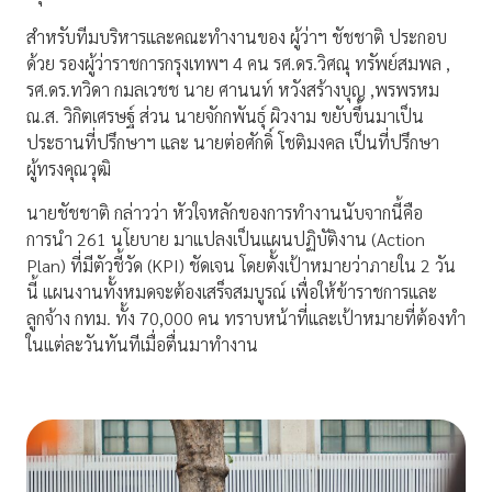
สําหรับทีมบริหารและคณะทำงานของ ผู้ว่าฯ ชัชชาติ ประกอบ
ด้วย รองผู้ว่าราชการกรุงเทพฯ 4 คน รศ.ดร.วิศณุ ทรัพย์สมพล ,
รศ.ดร.ทวิดา กมลเวชช นาย ศานนท์ หวังสร้างบุญ ,พรพรหม
ณ.ส. วิกิตเศรษฐ์ ส่วน นายจักกพันธุ์ ผิวงาม ขยับขึ้นมาเป็น
ประธานที่ปรึกษาฯ และ นายต่อศักดิ์ โชติมงคล เป็นที่ปรึกษา
ผู้ทรงคุณวุฒิ
นายชัชชาติ กล่าวว่า หัวใจหลักของการทำงานนับจากนี้คือ
การนำ 261 นโยบาย มาแปลงเป็นแผนปฏิบัติงาน (Action
Plan) ที่มีตัวชี้วัด (KPI) ชัดเจน โดยตั้งเป้าหมายว่าภายใน 2 วัน
นี้ แผนงานทั้งหมดจะต้องเสร็จสมบูรณ์ เพื่อให้ข้าราชการและ
ลูกจ้าง กทม. ทั้ง 70,000 คน ทราบหน้าที่และเป้าหมายที่ต้องทำ
ในแต่ละวันทันทีเมื่อตื่นมาทำงาน