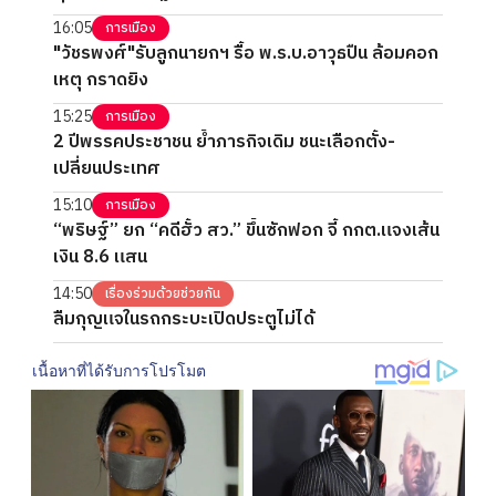
16:05
การเมือง
"วัชรพงศ์"รับลูกนายกฯ รื้อ พ.ร.บ.อาวุธปืน ล้อมคอก
เหตุ กราดยิง
15:25
การเมือง
2 ปีพรรคประชาชน ย้ำภารกิจเดิม ชนะเลือกตั้ง-
เปลี่ยนประเทศ
15:10
การเมือง
“พริษฐ์” ยก “คดีฮั้ว สว.” ขึ้นซักฟอก จี้ กกต.แจงเส้น
เงิน 8.6 แสน
14:50
เรื่องร่วมด้วยช่วยกัน
ลืมกุญแจในรถกระบะเปิดประตูไม่ได้