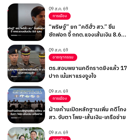
09 ส.ค. 69
การเมือง
“พริษฐ์” ยก “คดีฮั้ว สว.” ขึ้น
ซักฟอก จี้ กกต.แจงเส้นเงิน 8.6
แสน
09 ส.ค. 69
อาชญากรรม
ตร.สอบพยานคดีกราดยิงแล้ว 17
ปาก เน้นหาแรงจูงใจ
09 ส.ค. 69
การเมือง
ฝ่ายค้านเปิดหลักฐานเพิ่ม คดีโกง
สว. จับตา โพย-เส้นเงิน-เครือข่าย
09 ส.ค. 69
การเมือง