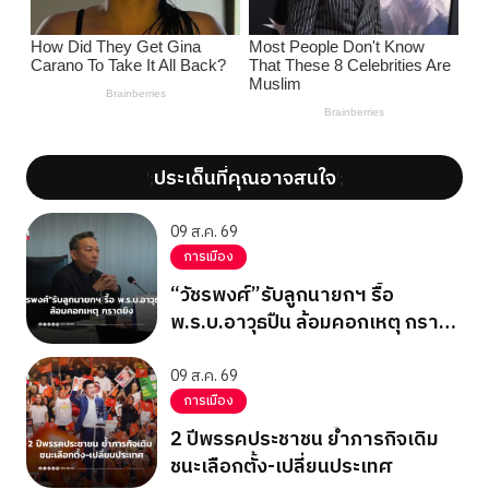
ประเด็นที่คุณอาจสนใจ
';
';
09 ส.ค. 69
การเมือง
“วัชรพงศ์”รับลูกนายกฯ รื้อ
พ.ร.บ.อาวุธปืน ล้อมคอกเหตุ กราด
ยิง
09 ส.ค. 69
การเมือง
2 ปีพรรคประชาชน ย้ำภารกิจเดิม
ชนะเลือกตั้ง-เปลี่ยนประเทศ