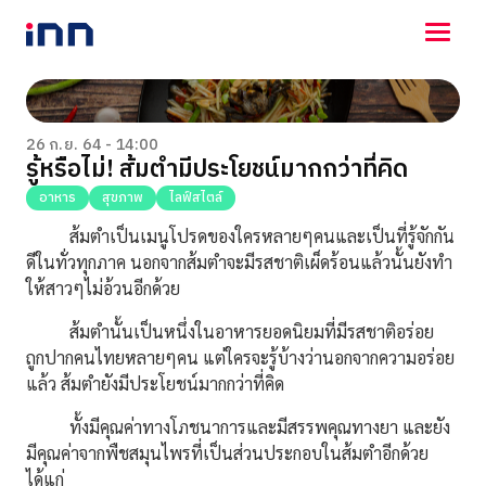
NEWS
ENTERTAINMENT
26 ก.ย. 64 - 14:00
รู้หรือไม่! ส้มตำมีประโยชน์มากกว่าที่คิด
LIFESTYLE
HOROSCOPE
อาหาร
สุขภาพ
ไลฟ์สไตล์
LOTTERY
ส้มตำเป็นเมนูโปรดของใครหลายๆคนและเป็นที่รู้จักกัน
VIDEO
ดีในทั่วทุกภาค นอกจากส้มตำจะมีรสชาติเผ็ดร้อนแล้วนั้นยังทำ
ร่วมด้วยช่วยกัน
ให้สาวๆไม่อ้วนอีกด้วย
ส้มตำนั้นเป็นหนึ่งในอาหารยอดนิยมที่มีรสชาติอร่อย
ถูกปากคนไทยหลายๆคน แต่ใครจะรู้บ้างว่านอกจากความอร่อย
แล้ว ส้มตำยังมีประโยชน์มากกว่าที่คิด
ทั้งมีคุณค่าทางโภชนาการและมีสรรพคุณทางยา และยัง
มีคุณค่าจากพืชสมุนไพรที่เป็นส่วนประกอบในส้มตำอีกด้วย
ได้แก่