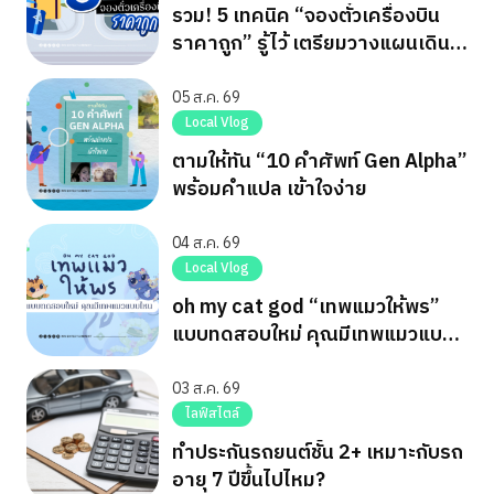
รวม! 5 เทคนิค “จองตั๋วเครื่องบิน
ราคาถูก” รู้ไว้ เตรียมวางแผนเดิน
ทาง
05 ส.ค. 69
Local Vlog
ตามให้ทัน “10 คำศัพท์ Gen Alpha”
พร้อมคำแปล เข้าใจง่าย
04 ส.ค. 69
Local Vlog
oh my cat god “เทพแมวให้พร”
แบบทดสอบใหม่ คุณมีเทพแมวแบบ
ไหน
03 ส.ค. 69
ไลฟ์สไตล์
ทำประกันรถยนต์ชั้น 2+ เหมาะกับรถ
อายุ 7 ปีขึ้นไปไหม?