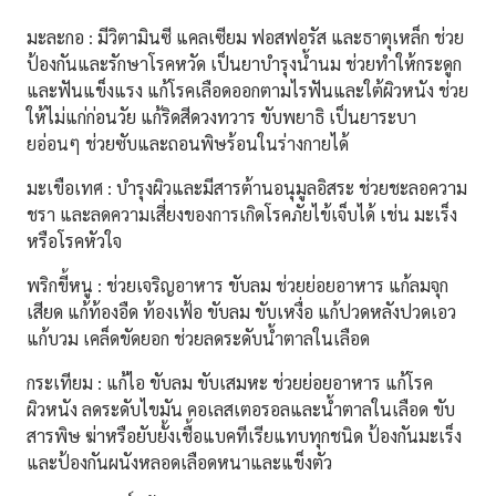
มะละกอ :
มีวิตามินซี แคลเซียม ฟอสฟอรัส และธาตุเหล็ก ช่วย
ป้องกันและรักษาโรคหวัด เป็นยาบำรุงน้ำนม ช่วยทำให้กระดูก
และฟันแข็งแรง แก้โรคเลือดออกตามไรฟันและใต้ผิวหนัง
ช่วย
ให้ไม่แก่ก่อนวัย แก้ริดสีดวงทวาร ขับพยาธิ เป็นยาระบา
ยอ่อนๆ ช่วยซับและถอนพิษร้อนในร่างกายได้
มะเขือเทศ
:
บำรุงผิวและมีสารต้านอนุมูลอิสระ ช่วยชะลอความ
ชรา และลดความเสี่ยงของการเกิดโรคภัยไข้เจ็บได้ เช่น มะเร็ง
หรือโรคหัวใจ
พริกขี้หนู
:
ช่วยเจริญอาหาร ขับลม ช่วยย่อยอาหาร
แก้ลมจุก
เสียด แก้ท้องอืด ท้องเฟ้อ ขับลม ขับเหงื่อ แก้ปวดหลังปวดเอว
แก้บวม เคล็ดขัดยอก ช่วยลดระดับน้ำตาลในเลือด
กระเทียม
:
แก้ไอ ขับลม ขับเสมหะ ช่วยย่อยอาหาร แก้โรค
ผิวหนัง
ลดระดับไขมัน คอเลสเตอรอลและน้ำตาลในเลือด ขับ
สารพิษ
ฆ่าหรือยับยั้งเชื้อแบคทีเรียแทบทุกชนิด ป้องกันมะเร็ง
และป้องกันผนังหลอดเลือดหนาและแข็งตัว