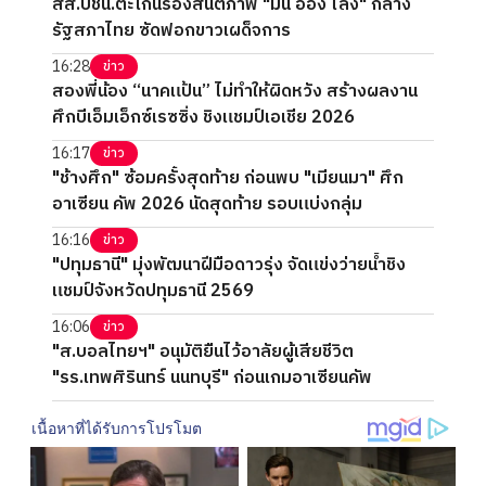
สส.ปชน.ตะโกนร้องสันติภาพ "มิน ออง ไลง์" กลาง
รัฐสภาไทย ซัดฟอกขาวเผด็จการ
16:28
ข่าว
สองพี่น้อง “นาคแป้น” ไม่ทำให้ผิดหวัง สร้างผลงาน
ศึกบีเอ็มเอ็กซ์เรซซิ่ง ชิงแชมป์เอเชีย 2026
16:17
ข่าว
"ช้างศึก" ซ้อมครั้งสุดท้าย ก่อนพบ "เมียนมา" ศึก
อาเซียน คัพ 2026 นัดสุดท้าย รอบแบ่งกลุ่ม
16:16
ข่าว
"ปทุมธานี" มุ่งพัฒนาฝีมือดาวรุ่ง จัดแข่งว่ายน้ำชิง
แชมป์จังหวัดปทุมธานี 2569
16:06
ข่าว
"ส.บอลไทยฯ" อนุมัติยืนไว้อาลัยผู้เสียชีวิต
"รร.เทพศิรินทร์ นนทบุรี" ก่อนเกมอาเซียนคัพ