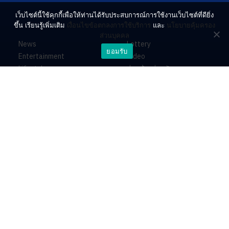
เว็บไซต์นี้ใช้คุกกี้เพื่อให้ท่านได้รับประสบการณ์การใช้งานเว็บไซต์ที่ดียิ่ง
ขึ้น เรียนรู้เพิ่มเติม
เงื่อนไขข้อตกลงการใช้บริการ
และ
นโยบายคุ้มครอง
ส่วนบุคคล
News
Lottery
ยอมรับ
Entertainment
Video
Lifestyle
ร่วมด้วยช่วยกัน
Horoscope
About
Contact
PR by Dataxet