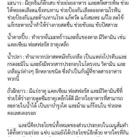
มะนาว
:
มีฤทธิ์แก้อักเสบ ช่วยย่อยอาหาร และสกัดสารพิษ ช่วย
ให้หลอดเลือดแข็งทนทาน ช่วยป้องกันเลือดออกตามไรฟัน
ช่วยป้องกันและต้านทานโรค แก้หวัด แก้เสมหะ
แก้ไอ ลดไข้
แก้กระหายน้ำทำให้ร่างกายสดชื่น ช่วยขับลม ขับปัสสาวะ
น้ำตาลปี๊บ :
ทำจากจั่นมะพร้าวและจั่นของตาล มีวิตามิน เช่น
แคลเซียม ฟอสฟอรัส ธาตุเหล็ก
น้ำปลา :
ทำมาจากปลาสดหมักกับเกลือ เป็นแหล่งโปรตีนและ
กรดอะมิโน และยังมีพวกสารประกอบไนโตรเจน วิตามิน และ
เกลือแร่ต่างๆ อีกหลายชนิด ซึ่งจำเป็นกับผู้ที่ขาดสารอาหาร
พวกนี้
ถั่วฝักยาว :
มีแร่ธาตุ แคลเซียม ฟอสฟอรัส และมีวิตามินซีที่
ช่วยให้ร่างกายดูดซึมธาตุเหล็กได้ดี มีกากใยอาหารที่สามารถ
ละลายในน้ำได้ เป็นยาบำรุงไต และม้าม แก้ร้อนใน ช่วยลด
คอเลสเตอรอล
และนี่คือประโยชน์ทั้งหมดของส่วนประกอบในเมนูส้มตำ
ได้ทั้งความอร่อย แซ่บ แถมยังได้ประโยชน์อีกด้วย หากใครที่กิน