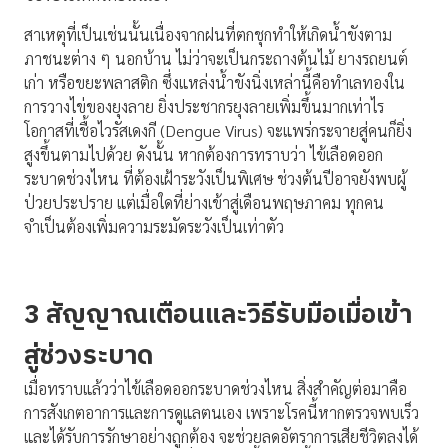
สาเหตุที่เป็นเช่นนั้นเนื่องจากฝนที่ตกชุกทำให้เกิดน้ำขังตาม
ภาชนะต่าง ๆ นอกบ้าน ไม่ว่าจะเป็นกระถางต้นไม้ ยางรถยนต์
เก่า หรือขยะพลาสติก ซึ่งแหล่งน้ำขังนิ่งเหล่านี้คือทำเลทองใน
การวางไข่ของยุงลาย ยิ่งประชากรยุงลายเพิ่มขึ้นมากเท่าไร
โอกาสที่เชื้อไวรัสเดงกี (Dengue Virus) จะแพร่กระจายสู่คนก็ยิ่ง
สูงขึ้นตามไปด้วย ดังนั้น หากต้องการทราบว่า ไข้เลือดออก
ระบาดช่วงไหน ที่ต้องเฝ้าระวังเป็นพิเศษ ช่วงต้นปีอาจยังพบผู้
ป่วยประปราย แต่เมื่อใดที่ย่างเข้าสู่เดือนพฤษภาคม ทุกคน
จำเป็นต้องเพิ่มความระมัดระวังเป็นเท่าตัว
3 สัญญาณเตือนและวิธีรับมือเมื่อเข้า
สู่ช่วงระบาด
เมื่อทราบแล้วว่าไข้เลือดออกระบาดช่วงไหน สิ่งสำคัญต่อมาคือ
การสังเกตอาการและการดูแลตนเอง เพราะโรคนี้หากตรวจพบเร็ว
และได้รับการรักษาอย่างถูกต้อง จะช่วยลดอัตราการเสียชีวิตลงได้