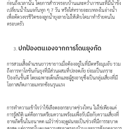
ก่อนถึงเวลานั้น โดยการสำรวจรอบบ้านและคว่ำภาชนะที่มีน้ำขัง
เปลี่ยนน้ำในแจกันทุก ๆ 7 วัน หรือใส่ทรายอะเบทลงในอ่างน้ำ
เพื่อตัดวงจรชีวิตของลูกน้ำยุงลายไม่ให้เติบโตมาทำร้ายคนใน
ครอบครัว
ปกป้องตนเองจากการโดนยุงกัด
การสวมเสื้อผ้าแขนยาวขายาวเมื่อต้องอยู่ในที่มืดหรือมุมอับ รวม
ถึงการทาโลชันกันยุงที่มีส่วนผสมที่ปลอดภัย ย่อมเป็นเกราะ
ป้องกันชั้นดี โดยเฉพาะเด็กเล็กและผู้สูงอายุซึ่งเป็นกลุ่มเสี่ยงที่มี
โอกาสเกิดภาวะแทรกซ้อนรุนแรง
การทำความเข้าใจว่าไข้เลือดออกระบาดช่วงไหน ไม่ใช่เพียงแค่
การรู้สถิติ แต่คือการเตรียมความพร้อมเพื่อรับมือกับความเสี่ยงที่
อาจเกิดขึ้นในอนาคต แม้ว่าช่วงฤดูฝนจะเป็นช่วงที่มีการระบาด
สูงสุด แต่การหมั่นดูแลความสะอาดรอบบ้านและการสังเกตอาการ