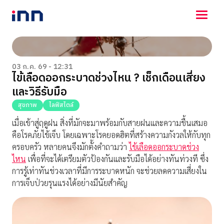
NEWS
ENTERTAINMENT
03 ก.ค. 69 - 12:31
ไข้เลือดออกระบาดช่วงไหน ? เช็กเดือนเสี่ยง
LIFESTYLE
และวิธีรับมือ
HOROSCOPE
LOTTERY
สุขภาพ
ไลฟ์สไตล์
VIDEO
เมื่อเข้าสู่ฤดูฝน สิ่งที่มักจะมาพร้อมกับสายฝนและความชื้นเสมอ
ร่วมด้วยช่วยกัน
คือโรคภัยไข้เจ็บ โดยเฉพาะโรคยอดฮิตที่สร้างความกังวลให้กับทุก
ครอบครัว หลายคนจึงมักตั้งคำถามว่า
ไข้เลือดออกระบาดช่วง
ไหน
เพื่อที่จะได้เตรียมตัวป้องกันและรับมือได้อย่างทันท่วงที ซึ่ง
การรู้เท่าทันช่วงเวลาที่มีการระบาดหนัก จะช่วยลดความเสี่ยงใน
การเจ็บป่วยรุนแรงได้อย่างมีนัยสำคัญ