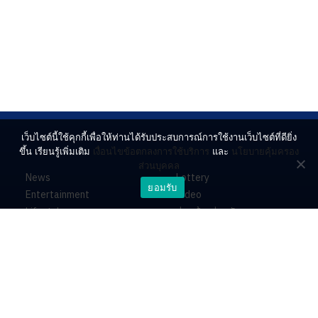
เว็บไซต์นี้ใช้คุกกี้เพื่อให้ท่านได้รับประสบการณ์การใช้งานเว็บไซต์ที่ดียิ่ง
ขึ้น เรียนรู้เพิ่มเติม
เงื่อนไขข้อตกลงการใช้บริการ
และ
นโยบายคุ้มครอง
ส่วนบุคคล
News
Lottery
ยอมรับ
Entertainment
Video
Lifestyle
ร่วมด้วยช่วยกัน
Horoscope
About
Contact
PR by Dataxet