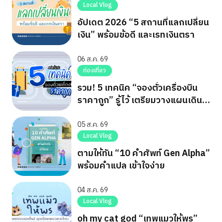
Local Vlog
อัปเดต 2026 “5 สถานที่แลกเปลี่ยน
เงิน” พร้อมข้อดี และเรทเงินตรา
06 ส.ค. 69
ท่องเที่ยว
รวม! 5 เทคนิค “จองตั๋วเครื่องบิน
ราคาถูก” รู้ไว้ เตรียมวางแผนเดิน
ทาง
05 ส.ค. 69
Local Vlog
ตามให้ทัน “10 คำศัพท์ Gen Alpha”
พร้อมคำแปล เข้าใจง่าย
04 ส.ค. 69
Local Vlog
oh my cat god “เทพแมวให้พร”