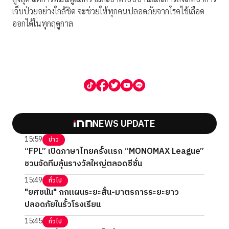
เจ็บป่วยอย่างใกล้ชิด จะช่วยให้ทุกคนปลอดภัยจากโรคไข้เลือด
ออกได้ในทุกฤดูกาล
NEWS UPDATE
15:59
ข่าว
“FPL” เปิดภาษาไทยครั้งแรก “MONOMAX League”
ชวนจัดทีมลุ้นรางวัลใหญ่ตลอดซีซั่น
15:49
ทั่วไป
"ยศชนัน" ถกแผนระยะสั้น-มาตรการระยะยาว
ปลอดภัยในรั้วโรงเรียน
15:45
ทั่วไป