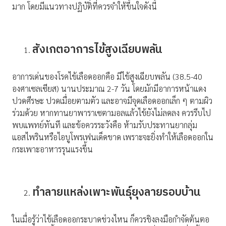
มาก โดยมีแนวทางปฏิบัติที่ควรจำให้ขึ้นใจดังนี้
สังเกตอาการไข้สูงเฉียบพลัน
อาการเด่นของโรคไข้เลือดออกคือ มีไข้สูงเฉียบพลัน (38.5-40
องศาเซลเซียส) นานประมาณ 2-7 วัน โดยมักมีอาการหน้าแดง
ปวดศีรษะ ปวดเมื่อยตามตัว และอาจมีจุดเลือดออกเล็ก ๆ ตามผิว
ร่วมด้วย หากทานยาพาราเซตามอลแล้วไข้ยังไม่ลดลง ควรรีบไป
พบแพทย์ทันที และข้อควรระวังคือ ห้ามรับประทานยากลุ่ม
แอสไพรินหรือไอบูโพรเฟนเด็ดขาด เพราะจะยิ่งทำให้เลือดออกใน
กระเพาะอาหารรุนแรงขึ้น
ทำลายแหล่งเพาะพันธุ์ยุงลายรอบบ้าน
ในเมื่อรู้ว่าไข้เลือดออกระบาดช่วงไหน ก็ควรชิงลงมือกำจัดต้นตอ