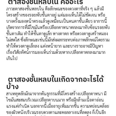
ตาสองชั้นหลบใน คืออะไร
ภาวะตาสองชั้นหลบใน คือลักษณะของดวงตาที่จริง ๆ แล้วมี
โครงสร้างของรอยพับชั้นตาอยู่ แต่มองเห็นได้ไม่ชัดเจน หรือ
บางครั้งมองหน้าตรงแล้วดูเหมือนเป็นคนตาชั้นเดียว อาการนี้
เกิดจากการที่มีไขมันหรือเปลือกตาหนาตกลงมาทับซ้อนรอยพับ
ชั้นตาเดิม ทำให้ชั้นตาดูเล็ก หางตาตก หรือดวงตาดูเศร้าหมอง
ไม่สดใส ซึ่งลักษณะเช่นนี้มักส่งผลกระทบต่อภาพลักษณ์โดยรวม
ทำให้ดวงตาดูเล็กลง แต่งหน้ายาก และบางรายอาจมีปัญหา
เรื่องวิสัยทัศน์การมองเห็นร่วมด้วยหากเปลือกตาตกลงมามาก
เกินไป
ตาสองชั้นหลบในเกิดจากอะไรได้
บ้าง
สาเหตุหลักมักมาจากพันธุกรรมที่มีโครงสร้างเปลือกตาหนา มี
ไขมันสะสมบริเวณเปลือกตาบนมาก หรือมีกล้ามเนื้อตาอ่อน
แรงแต่กำเนิด นอกจากนี้เมื่ออายุเพิ่มมากขึ้น ความหย่อนคล้อย
ของผิวหนังบริเวณรอบดวงตาและคอลลาเจนที่ลดลง ก็เป็นอีก