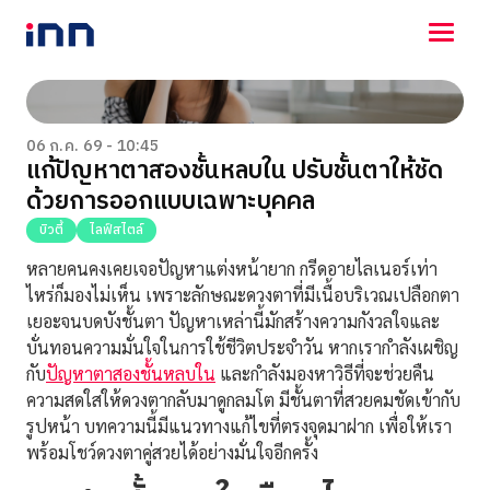
NEWS
ENTERTAINMENT
06 ก.ค. 69 - 10:45
แก้ปัญหาตาสองชั้นหลบใน ปรับชั้นตาให้ชัด
LIFESTYLE
ด้วยการออกแบบเฉพาะบุคคล
HOROSCOPE
LOTTERY
บิวตี้
ไลฟ์สไตล์
VIDEO
หลายคนคงเคยเจอปัญหาแต่งหน้ายาก กรีดอายไลเนอร์เท่า
ร่วมด้วยช่วยกัน
ไหร่ก็มองไม่เห็น เพราะลักษณะดวงตาที่มีเนื้อบริเวณเปลือกตา
เยอะจนบดบังชั้นตา ปัญหาเหล่านี้มักสร้างความกังวลใจและ
บั่นทอนความมั่นใจในการใช้ชีวิตประจำวัน หากเรากำลังเผชิญ
กับ
ปัญหาตาสองชั้นหลบใน
และกำลังมองหาวิธีที่จะช่วยคืน
ความสดใสให้ดวงตากลับมาดูกลมโต มีชั้นตาที่สวยคมชัดเข้ากับ
รูปหน้า บทความนี้มีแนวทางแก้ไขที่ตรงจุดมาฝาก เพื่อให้เรา
พร้อมโชว์ดวงตาคู่สวยได้อย่างมั่นใจอีกครั้ง