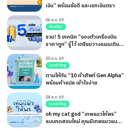
เงิน” พร้อมข้อดี และเรทเงินตรา
06 ส.ค. 69
ท่องเที่ยว
รวม! 5 เทคนิค “จองตั๋วเครื่องบิน
ราคาถูก” รู้ไว้ เตรียมวางแผนเดิน
ทาง
05 ส.ค. 69
Local Vlog
ตามให้ทัน “10 คำศัพท์ Gen Alpha”
พร้อมคำแปล เข้าใจง่าย
04 ส.ค. 69
Local Vlog
oh my cat god “เทพแมวให้พร”
แบบทดสอบใหม่ คุณมีเทพแมวแบบ
ไหน