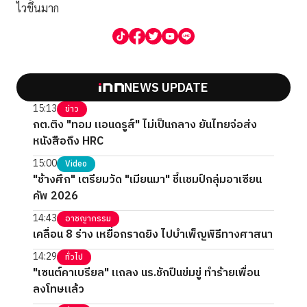
ไวขึ้นมาก
NEWS UPDATE
15:13
ข่าว
กต.ติง "ทอม แอนดรูส์" ไม่เป็นกลาง ยันไทยจ่อส่ง
หนังสือถึง HRC
15:00
Video
"ช้างศึก" เตรียมวัด "เมียนมา" ชี้แชมป์กลุ่มอาเซียน
คัพ 2026
14:43
อาชญากรรม
เคลื่อน 8 ร่าง เหยื่อกราดยิง ไปบำเพ็ญพิธีทางศาสนา
14:29
ทั่วไป
"เซนต์คาเบรียล" แถลง นร.ชักปืนข่มขู่ ทำร้ายเพื่อน
ลงโทษแล้ว