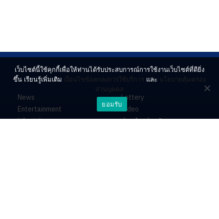
เว็บไซต์นี้ใช้คุกกี้เพื่อให้ท่านได้รับประสบการณ์การใช้งานเว็บไซต์ที่ดียิ่ง
ขึ้น เรียนรู้เพิ่มเติม
เงื่อนไขข้อตกลงการใช้บริการ
และ
นโยบายคุ้มครอง
ส่วนบุคคล
News
Lottery
ยอมรับ
Entertainment
Video
Lifestyle
ร่วมด้วยช่วยกัน
Horoscope
About
Contact
PR by Dataxet