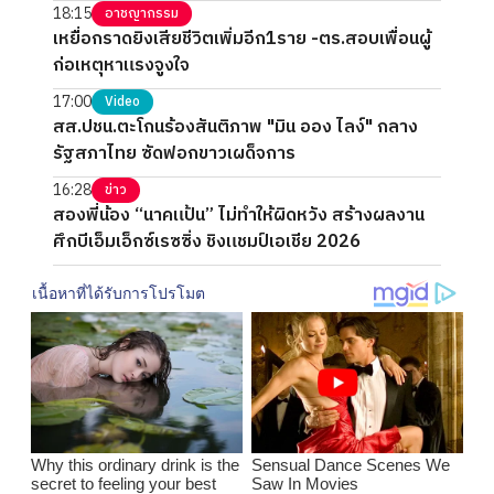
18:15
อาชญากรรม
เหยื่อกราดยิงเสียชีวิตเพิ่มอีก1ราย -ตร.สอบเพื่อนผู้
ก่อเหตุหาแรงจูงใจ
17:00
Video
สส.ปชน.ตะโกนร้องสันติภาพ "มิน ออง ไลง์" กลาง
รัฐสภาไทย ซัดฟอกขาวเผด็จการ
16:28
ข่าว
สองพี่น้อง “นาคแป้น” ไม่ทำให้ผิดหวัง สร้างผลงาน
ศึกบีเอ็มเอ็กซ์เรซซิ่ง ชิงแชมป์เอเชีย 2026