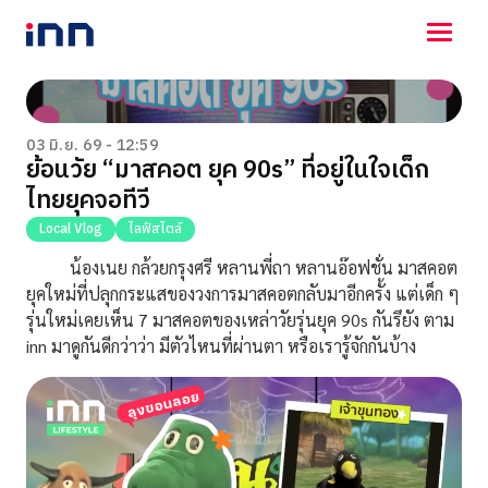
NEWS
ENTERTAINMENT
03 มิ.ย. 69 - 12:59
ย้อนวัย “มาสคอต ยุค 90s” ที่อยู่ในใจเด็ก
LIFESTYLE
ไทยยุคจอทีวี
HOROSCOPE
LOTTERY
Local Vlog
ไลฟ์สไตล์
VIDEO
น้องเนย กล้วยกรุงศรี หลานพี่ถา หลานอ๊อฟชั่น มาสคอต
ร่วมด้วยช่วยกัน
ยุคใหม่ที่ปลุกกระแสของวงการมาสคอตกลับมาอีกครั้ง แต่เด็ก ๆ
รุ่นใหม่เคยเห็น 7 มาสคอตของเหล่าวัยรุ่นยุค 90s กันรึยัง ตาม
inn มาดูกันดีกว่าว่า มีตัวไหนที่ผ่านตา หรือเรารู้จักกันบ้าง