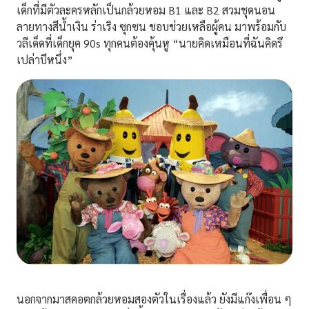
เด็กที่มีตัวละครหลักเป็นกล้วยหอม B1 และ B2 สวมชุดนอน
ลายทางสีน้ำเงิน ร่าเริง ซุกซน ชอบช่วยเหลือผู้คน มาพร้อมกับ
วลีเด็ดที่เด็กยุค 90s ทุกคนต้องคุ้นหู “นายคิดเหมือนที่ฉันคิดรึ
เปล่าบีหนึ่ง”
นอกจากมาสคอตกล้วยหอมสองตัวในเรื่องแล้ว ยังมีแก๊งเพื่อน ๆ