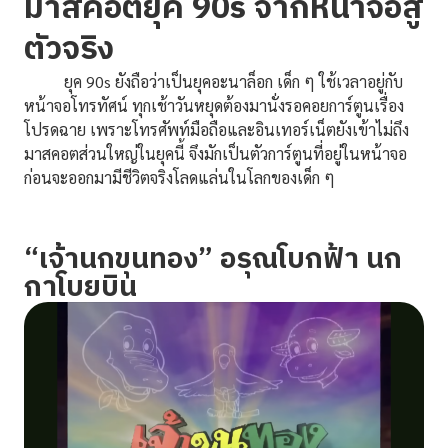
มาสคอตยุค 90s จากหน้าจอสู่
ตัวจริง
ยุค 90s ยังถือว่าเป็นยุคอะนาล็อก เด็ก ๆ ใช้เวลาอยู่กับ
หน้าจอโทรทัศน์ ทุกเช้าวันหยุดต้องมานั่งรอคอยการ์ตูนเรื่อง
โปรดฉาย เพราะโทรศัพท์มือถือและอินเทอร์เน็ตยังเข้าไม่ถึง
มาสคอตส่วนใหญ่ในยุคนี้ จึงมักเป็นตัวการ์ตูนที่อยู่ในหน้าจอ
ก่อนจะออกมามีชีวิตจริงโลดแล่นในโลกของเด็ก ๆ
“เจ้านกขุนทอง” อรุณโบกฟ้า นก
กาโบยบิน