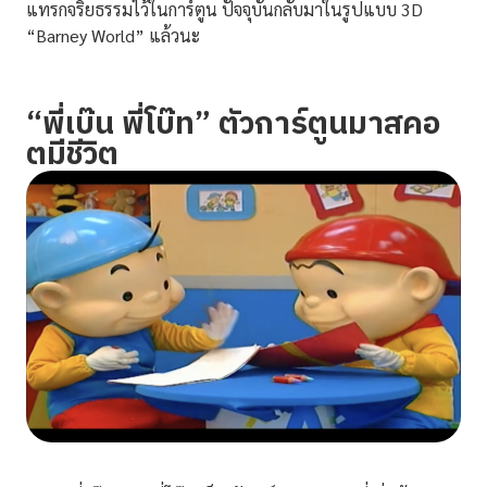
แทรกจริยธรรมไว้ในการ์ตูน ปัจจุบันกลับมาในรูปแบบ 3D
“Barney World” แล้วนะ
“พี่เบ๊น พี่โบ๊ท” ตัวการ์ตูนมาสคอ
ตมีชีวิต