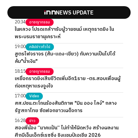
NEWS UPDATE
20:34
อาชญากรรม
ในหลวง โปรดเกล้าฯรับผู้วายชนม์ เหตุกราดยิง ใน
พระบรมราชานุเคราะห์
19:00
คลิปข่าวทั่วไป
สูตรไฟจราจร (ส้ม-แดง-เขียว) กับความเป็นไปได้
ล้ม"น้ำเงิน"
18:15
อาชญากรรม
เหยื่อกราดยิงเสียชีวิตเพิ่มอีก1ราย -ตร.สอบเพื่อนผู้
ก่อเหตุหาแรงจูงใจ
17:00
Video
สส.ปชน.ตะโกนร้องสันติภาพ "มิน ออง ไลง์" กลาง
รัฐสภาไทย ซัดฟอกขาวเผด็จการ
16:28
ข่าว
สองพี่น้อง “นาคแป้น” ไม่ทำให้ผิดหวัง สร้างผลงาน
ศึกบีเอ็มเอ็กซ์เรซซิ่ง ชิงแชมป์เอเชีย 2026