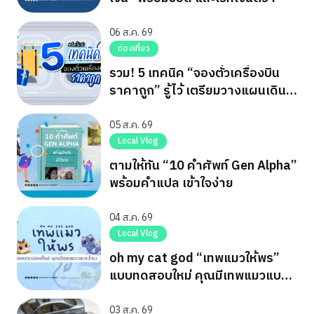
06 ส.ค. 69
ท่องเที่ยว
รวม! 5 เทคนิค “จองตั๋วเครื่องบิน
ราคาถูก” รู้ไว้ เตรียมวางแผนเดิน
ทาง
05 ส.ค. 69
Local Vlog
ตามให้ทัน “10 คำศัพท์ Gen Alpha”
พร้อมคำแปล เข้าใจง่าย
04 ส.ค. 69
Local Vlog
oh my cat god “เทพแมวให้พร”
แบบทดสอบใหม่ คุณมีเทพแมวแบบ
ไหน
03 ส.ค. 69