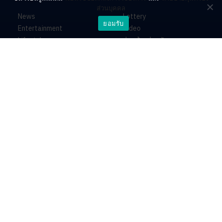
ส่วนบุคคล
News
Lottery
ยอมรับ
Entertainment
Video
Lifestyle
ร่วมด้วยช่วยกัน
Horoscope
About
Contact
PR by Dataxet