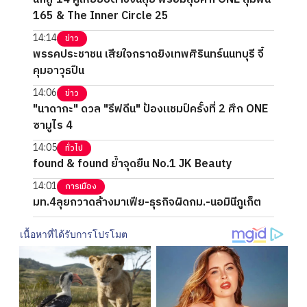
165 & The Inner Circle 25
14:14
ข่าว
พรรคประชาชน เสียใจกราดยิงเทพศิรินทร์นนทบุรี จี้
คุมอาวุธปืน
14:06
ข่าว
"นาดากะ" ดวล "รีฟดีน" ป้องแชมป์ครั้งที่ 2 ศึก ONE
ซามูไร 4
14:05
ทั่วไป
found & found ย้ำจุดยืน No.1 JK Beauty
14:01
การเมือง
มท.4ลุยกวาดล้างมาเฟีย-ธุรกิจผิดกม.-นอมินีภูเก็ต