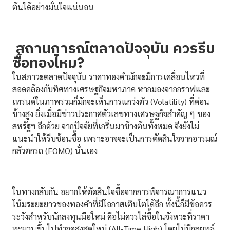
ต้นได้อย่างมั่นใจแน่นอน
สถานการณ์ตลาดปัจจุบัน ควรรีบ
ซื้อทองไหม?
ในสภาวะตลาดปัจจุบัน ราคาทองคำมักจะมีการเคลื่อนไหวที่
สอดคล้องกับทิศทางเศรษฐกิจมหาภาค หากมองจากกราฟและ
เทรนด์ในภาพรวมก็มักจะเห็นการแกว่งตัว (Volatility) ที่ค่อน
ข้างสูง ยิ่งเมื่อมีข่าวประกาศตัวเลขทางเศรษฐกิจสำคัญ ๆ ของ
สหรัฐฯ อีกด้วย จากปัจจัยที่เกริ่นมาข้างต้นทั้งหมด จึงยังไม่
แนะนำให้รีบช้อนซื้อ เพราะอาจจะเป็นการตัดสินใจจากอารมณ์
กลัวตกรถ (FOMO) นั่นเอง
ในทางกลับกัน อยากให้ตัดสินใจซื้อจากการพิจารณาการแนว
โน้มระยะยาวของทองคำที่มีโอกาสเติบโตได้อีก ทั้งนี้ก็มีข้อควร
ระวังสำหรับนักลงทุนมือใหม่ คือไม่ควรไล่ซื้อในจังหวะที่ราคา
ทะยานขึ้นไปทำจุดสูงสุดใหม่ (All-Time High) โดยไม่มีกลยุทธ์