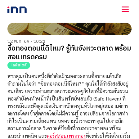
NEWS
ENTERTAINMENT
12 พ.ค. 69 - 10:21
ซื้อทองตอนนี้ดีไหม? รู้ทันจังหวะตลาด พร้อม
LIFESTYLE
สอนเทรดครบ
HOROSCOPE
LOTTERY
ไลฟ์สไตล์
VIDEO
หากคุณเป็นคนหนึ่งที่กำลังเฝ้ามองกระดานซื้อขายแล้วเกิด
ร่วมด้วยช่วยกัน
คำถามในใจว่า “ซื้อทองตอนนี้ดีไหม?” คุณไม่ได้กำลังสงสัยอยู่
คนเดียว เพราะท่ามกลางสภาวะเศรษฐกิจโลกที่มีความผันผวน
ทองคำยังคงทำหน้าที่เป็นสินทรัพย์หลบภัย (Safe Haven) ที่
ทรงพลังและดึงดูดเม็ดเงินจากนักลงทุนทั่วโลกอยู่เสมอ แต่การ
จะกระโดดเข้าสู่ตลาดโดยไม่มีความรู้ อาจเปลี่ยนจากโอกาสทำ
กำไรเป็นความเสี่ยงแทน บทความนี้เราจะพาคุณไปเจาะลึก
สถานการณ์ตลาด วิเคราะห์ปัจจัยที่กระทบราคาทอง พร้อม
แนะนำเทคนิค และ
คอร์สสอนเทรดทอง
ที่จะช่วยให้มือใหม่เริ่ม