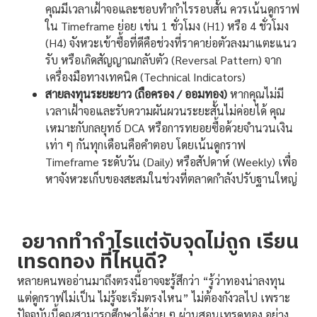
คุณมีเวลาเฝ้าจอและชอบทำกำไรรอบสั้น ควรเน้นดูกราฟ
ใน Timeframe ย่อย เช่น 1 ชั่วโมง (H1) หรือ 4 ชั่วโมง
(H4) จังหวะเข้าซื้อที่ดีคือช่วงที่ราคาย่อตัวลงมาแตะแนว
รับ หรือเกิดสัญญาณกลับตัว (Reversal Pattern) จาก
เครื่องมือทางเทคนิค (Technical Indicators)
สายลงทุนระยะยาว (ถือครอง / ออมทอง)
หากคุณไม่มี
เวลาเฝ้าจอและรับความผันผวนระยะสั้นไม่ค่อยได้ คุณ
เหมาะกับกลยุทธ์ DCA หรือการทยอยซื้อด้วยจำนวนเงิน
เท่า ๆ กันทุกเดือนคือคำตอบ โดยเน้นดูกราฟ
Timeframe ระดับวัน (Daily) หรือสัปดาห์ (Weekly) เพื่อ
หาจังหวะเก็บของสะสมในช่วงที่ตลาดกำลังปรับฐานใหญ่
อยากทำกำไรแต่จับจุดไม่ถูก เรียน
เทรดทอง ที่ไหนดี?
หลายคนพออ่านมาถึงตรงนี้อาจจะรู้สึกว่า “รู้ว่าทองน่าลงทุน
แต่ดูกราฟไม่เป็น ไม่รู้จะเริ่มตรงไหน” ไม่ต้องกังวลไป เพราะ
ปัจจุบันนี้คุณสามารถศึกษาได้ง่าย ๆ ผ่านสอนเทรดทอง อย่าง