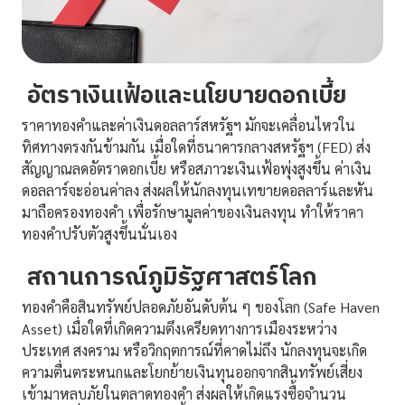
อัตราเงินเฟ้อและนโยบายดอกเบี้ย
ราคาทองคำและค่าเงินดอลลาร์สหรัฐฯ มักจะเคลื่อนไหวใน
ทิศทางตรงกันข้ามกัน เมื่อใดที่ธนาคารกลางสหรัฐฯ (FED) ส่ง
สัญญาณลดอัตราดอกเบี้ย หรือสภาวะเงินเฟ้อพุ่งสูงขึ้น ค่าเงิน
ดอลลาร์จะอ่อนค่าลง ส่งผลให้นักลงทุนเทขายดอลลาร์และหัน
มาถือครองทองคำ เพื่อรักษามูลค่าของเงินลงทุน ทำให้ราคา
ทองคำปรับตัวสูงขึ้นนั่นเอง
สถานการณ์ภูมิรัฐศาสตร์โลก
ทองคำคือสินทรัพย์ปลอดภัยอันดับต้น ๆ ของโลก (Safe Haven
Asset) เมื่อใดที่เกิดความตึงเครียดทางการเมืองระหว่าง
ประเทศ สงคราม หรือวิกฤตการณ์ที่คาดไม่ถึง นักลงทุนจะเกิด
ความตื่นตระหนกและโยกย้ายเงินทุนออกจากสินทรัพย์เสี่ยง
เข้ามาหลบภัยในตลาดทองคำ ส่งผลให้เกิดแรงซื้อจำนวน