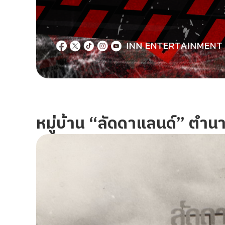
หมู่บ้าน “ลัดดาแลนด์” ตำน