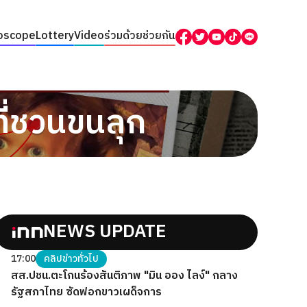
oscope
Lottery
Video
ร่วมด้วยช่วยกัน
ที่ชวนขนลุก
NEWS UPDATE
17:00
คลิปข่าวทั่วไป
สส.ปชน.ตะโกนร้องสันติภาพ "มิน ออง ไลง์" กลาง
รัฐสภาไทย ซัดฟอกขาวเผด็จการ