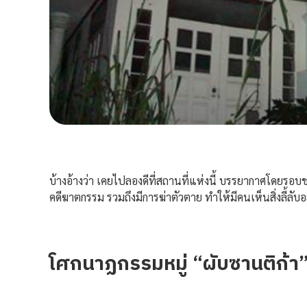
บ้างอ้างว่า เคยไปลองดีที่สถานที่แห่งนี้ บรรยากาศโดยรอบชว
คดีฆาตกรรม รวมถึงมีการฆ่าตัวตาย ทำให้มีคนเห็นสิ่งลี้ลับ
โศกนาฏกรรมหมู่ “ผับซานติก้า” 