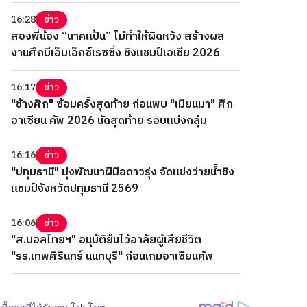
16:28
ข่าว
สองพี่น้อง “นาคแป้น” ไม่ทำให้ผิดหวัง สร้างผล
งานศึกบีเอ็มเอ็กซ์เรซซิ่ง ชิงแชมป์เอเชีย 2026
16:17
ข่าว
"ช้างศึก" ซ้อมครั้งสุดท้าย ก่อนพบ "เมียนมา" ศึก
อาเซียน คัพ 2026 นัดสุดท้าย รอบแบ่งกลุ่ม
16:16
ข่าว
"ปทุมธานี" มุ่งพัฒนาฝีมือดาวรุ่ง จัดแข่งว่ายน้ำชิง
แชมป์จังหวัดปทุมธานี 2569
16:06
ข่าว
"ส.บอลไทยฯ" อนุมัติยืนไว้อาลัยผู้เสียชีวิต
"รร.เทพศิรินทร์ นนทบุรี" ก่อนเกมอาเซียนคัพ