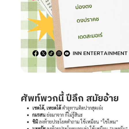
ศัพท์พวกนี้ ปีลึก สมัยอ้าย
เชดโด้, เหยดโด้
คำอุทานติดปากสุดเจ๋ง
กมรสน
ย่อมาจาก ก็ไม่รู้สินะ
ชิมิ
ลงท้ายประโยคคำถาม ใช้เหมือน “ใช่ไหม”
นะครัช
ลงท้ายประโยคบอกเล่า ใช้เหมือน “นะครับ”