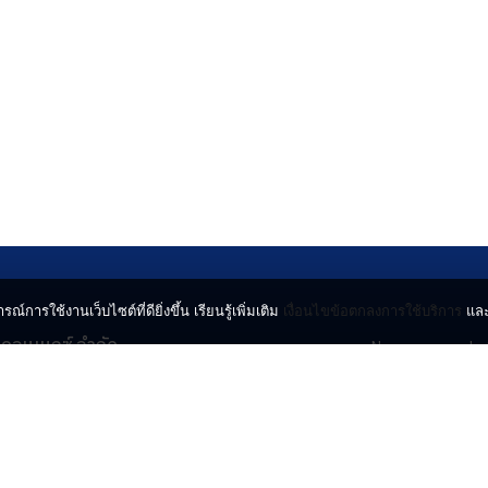
รณ์การใช้งานเว็บไซต์ที่ดียิ่งขึ้น เรียนรู้เพิ่มเติม
เงื่อนไขข้อตกลงการใช้บริการ
แล
น คอนเนกซ์ จำกัด
News
Lo
จจินดา ถนนกำแพงเพชร 6
Entertainment
Vi
ตจตุจักร กรุงเทพฯ 10900
Lifestyle
ร่
Horoscope
l.com
© 2024 INN NEWS. A