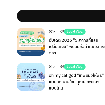
07 ส.ค. 69
Local Vlog
อัปเดต 2026 “5 สถานที่แลก
เปลี่ยนเงิน” พร้อมข้อดี และเรทเง
ตรา
04 ส.ค. 69
Local Vlog
oh my cat god “เทพแมวให้พร”
แบบทดสอบใหม่ คุณมีเทพแมว
แบบไหน