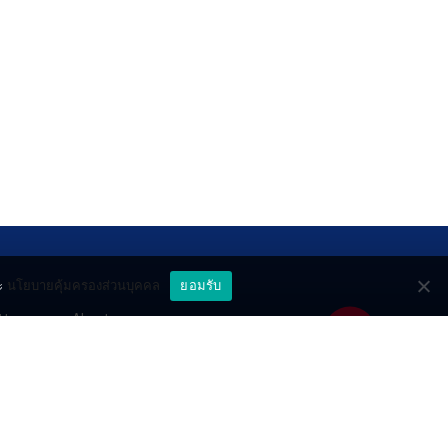
ะ
นโยบายคุ้มครองส่วนบุคคล
ยอมรับ
ttery
About
deo
Contact
วมด้วยช่วยกัน
PR by Dataxet
ll rights reserved.