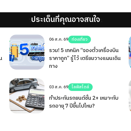
ประเด็นที่คุณอาจสนใจ
';
';
06 ส.ค. 69
ท่องเที่ยว
รวม! 5 เทคนิค “จองตั๋วเครื่องบิน
ิน
ราคาถูก” รู้ไว้ เตรียมวางแผนเดิน
ทาง
03 ส.ค. 69
ไลฟ์สไตล์
ทำประกันรถยนต์ชั้น 2+ เหมาะกับ
รถอายุ 7 ปีขึ้นไปไหม?