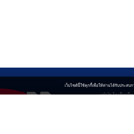
เว็บไซต์นี้ใช้คุกกี้เพื่อให้ท่านได้รับประสบกา
บริษัท ไอเอ็นเอ็
499 อาคารเบญ
แขวงลาดยาว เข
02-730-2424
innnews@gmai