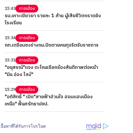
15:43
การเมือง
รบ.เคาะเยียวยา รายละ 1 ล้าน ผู้เสียชีวิตกราดยิง
โรงเรียน
15:34
การเมือง
ภท.เตรียมชงร่างกม.ปิดตายคนทุจริตรับราชการ
15:31
การเมือง
"อนุสรณ์"แจง ตะโกนเรียกร้องสันติภาพต่อหน้า
"มิน อ่อง ไลง์"
15:29
การเมือง
"อภิสิทธิ์ " เปิด"สายฟ้าฮ่วมใจ ฮอมแฮงเมือง
เหนือ" ฟื้นศรัทธาปชป.