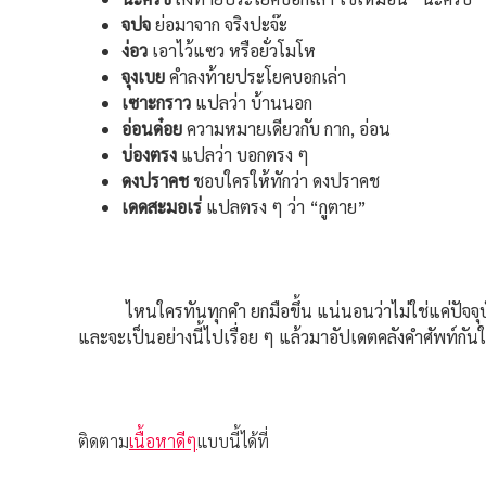
จปจ
ย่อมาจาก จริงปะจ๊ะ
ง่อว
เอาไว้แซว หรือยั่วโมโห
จุงเบย
คำลงท้ายประโยคบอกเล่า
เซาะกราว
แปลว่า บ้านนอก
อ่อนด๋อย
ความหมายเดียวกับ กาก, อ่อน
บ่องตรง
แปลว่า บอกตรง ๆ
ดงปราคช
ชอบใครให้ทักว่า ดงปราคช
เดดสะมอเร่
แปลตรง ๆ ว่า “กูตาย”
ไหนใครทันทุกคำ ยกมือขึ้น แน่นอนว่าไม่ใช่แค่ปัจจุบันที
และจะเป็นอย่างนี้ไปเรื่อย ๆ แล้วมาอัปเดตคลังคำศัพท์กั
ติดตาม
เนื้อหาดีๆ
แบบนี้ได้ที่