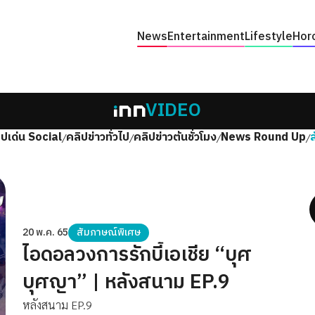
News
Entertainment
Lifestyle
Hor
VIDEO
ิปเด่น Social
คลิปข่าวทั่วไป
คลิปข่าวต้นชั่วโมง
News Round Up
/
/
/
/
20 พ.ค. 65
สัมภาษณ์พิเศษ
ไอดอลวงการรักบี้เอเชีย “บุศ
บุศญา” | หลังสนาม EP.9
หลังสนาม EP.9