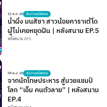
11 พ.ค. 65
สัมภาษณ์พิเศษ
น้ำผึ้ง มนสิชา สาวน้อยคาราเต้โด
ผู้ไม่เคยหยุดฝัน | หลังสนาม EP.5
หลังสนาม EP.5
09 พ.ค. 65
สัมภาษณ์พิเศษ
จากนักโทษประหาร สู่มวยแชมป์
โลก “เอ็ม คนตัวลาย” | หลังสนาม
EP.4