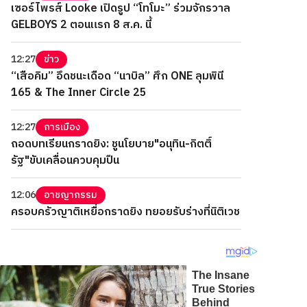
เซอร์ไพรส์ Looke เปิดรูป “โทโมะ” ร่วมจักรวาล
GELBOYS 2 ตอนแรก 8 ส.ค. นี้
12:27
ข่าว
“เสือคิม” อึดชนะเดือด “นาบิล” ศึก ONE ลุมพินี
165 & The Inner Circle 25
12:27
การเมือง
ถอดบทเรียนกราดยิง: ชูนโยบาย"อนุทิน-กิตติ์
รัฐ"ขับเคลื่อนควบคุมปืน
12:06
อาชญากรรม
ครอบครัวญาติเหยื่อกราดยิง ทยอยรับร่างที่นิติเวช