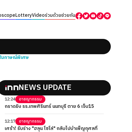
oscope
Lottery
Video
ร่วมด้วยช่วยกัน
สัมภาษณ์พิเศษ
NEWS UPDATE
12:24
อาชญากรรม
กราดยิง รร.เทพศิรินทร์ นนทบุรี ตาย 6 เจ็บ15
12:17
อาชญากรรม
เศร้า! รับร่าง "ฮลุน โซโล่" กลับไปบำเพ็ญกุศลที่