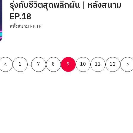
รุ่งกับชีวิตสุดพลิกผัน | หลังสนาม
EP.18
หลังสนาม EP.18
Posts
<
1
7
8
9
10
11
12
>
…
pagination