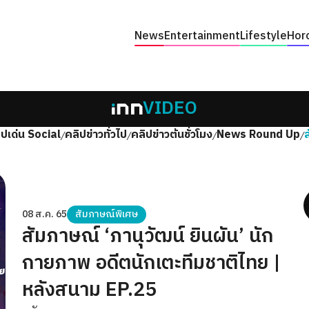
News
Entertainment
Lifestyle
Hor
VIDEO
ิปเด่น Social
คลิปข่าวทั่วไป
คลิปข่าวต้นชั่วโมง
News Round Up
/
/
/
/
08 ส.ค. 65
สัมภาษณ์พิเศษ
สัมภาษณ์ ‘ภานุวัฒน์ ยินผัน’ นัก
กายภาพ อดีตนักเตะทีมชาติไทย |
หลังสนาม EP.25