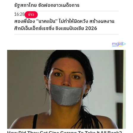
รัฐสภาไทย ซัดฟอกขาวเผด็จการ
16:28
ข่าว
สองพี่น้อง “นาคแป้น” ไม่ทำให้ผิดหวัง สร้างผลงาน
ศึกบีเอ็มเอ็กซ์เรซซิ่ง ชิงแชมป์เอเชีย 2026