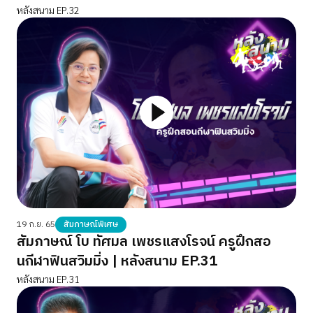
หลังสนาม EP.32
19 ก.ย. 65
สัมภาษณ์พิเศษ
สัมภาษณ์ โบ ทัศมล เพชรแสงโรจน์ ครูฝึกสอ
นกีฬาฟินสวิมมิ่ง | หลังสนาม EP.31
หลังสนาม EP.31