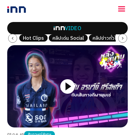
VIDEO
NEWS
ณ์พิเศษ
Hot Clips
คลิปเด่น Social
คลิปข่าวทั่วไป
คลิ
ENTERTAINMENT
LIFESTYLE
HOROSCOPE
LOTTERY
VIDEO
ร่วมด้วยช่วยกัน
03 ต.ค. 65
สัมภาษณ์พิเศษ