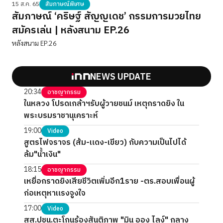
15 ส.ค. 65
สัมภาษณ์พิเศษ
สัมภาษณ์ ‘คริษฐ์ สัญญเดช’ กรรมการมวยไทย
สมัครเล่น | หลังสนาม EP.26
หลังสนาม EP.26
NEWS UPDATE
20:34
อาชญากรรม
ในหลวง โปรดเกล้าฯรับผู้วายชนม์ เหตุกราดยิง ใน
พระบรมราชานุเคราะห์
19:00
Video
สูตรไฟจราจร (ส้ม-แดง-เขียว) กับความเป็นไปได้
ล้ม"น้ำเงิน"
18:15
อาชญากรรม
เหยื่อกราดยิงเสียชีวิตเพิ่มอีก1ราย -ตร.สอบเพื่อนผู้
ก่อเหตุหาแรงจูงใจ
17:00
Video
สส.ปชน.ตะโกนร้องสันติภาพ "มิน ออง ไลง์" กลาง