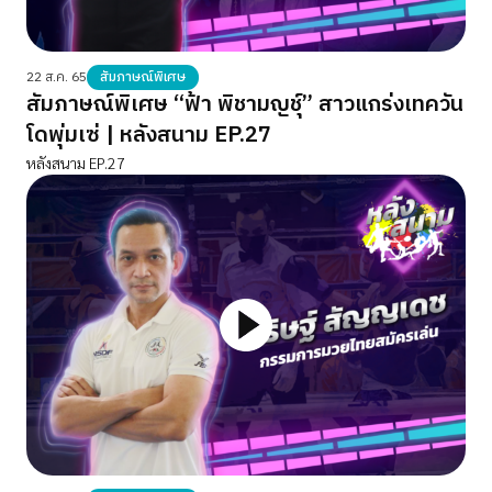
22 ส.ค. 65
สัมภาษณ์พิเศษ
สัมภาษณ์พิเศษ “ฟ้า พิชามญชุ์” สาวแกร่งเทควัน
โดพุ่มเซ่ | หลังสนาม EP.27
หลังสนาม EP.27