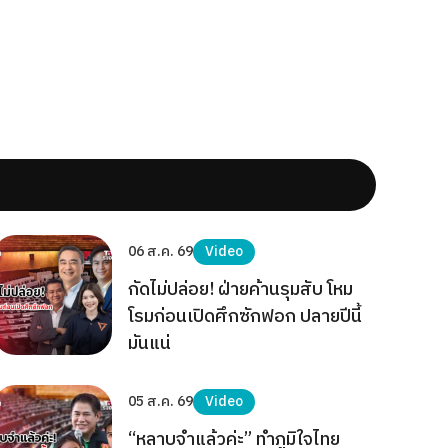
06 ส.ค. 69
Video
กัดไม่ปล่อย! ฝ่ายค้านรุมสับ โหม
โรมก่อนเปิดศึกซักฟอก ปลายปีนี้
มันแน่
05 ส.ค. 69
Video
“หลาบจำแล้วค่ะ” ทำภูมิใจไทย