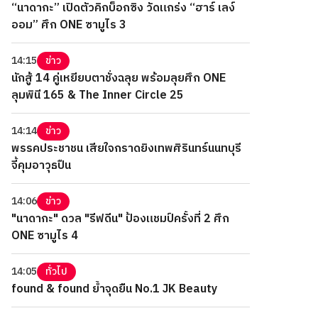
“นาดากะ” เปิดตัวคิกบ็อกซิง วัดแกร่ง “ฮาร์ เลง์
ออม” ศึก ONE ซามูไร 3
14:15
ข่าว
นักสู้ 14 คู่เหยียบตาชั่งฉลุย พร้อมลุยศึก ONE
ลุมพินี 165 & The Inner Circle 25
14:14
ข่าว
พรรคประชาชน เสียใจกราดยิงเทพศิรินทร์นนทบุรี
จี้คุมอาวุธปืน
14:06
ข่าว
"นาดากะ" ดวล "รีฟดีน" ป้องแชมป์ครั้งที่ 2 ศึก
ONE ซามูไร 4
14:05
ทั่วไป
found & found ย้ำจุดยืน No.1 JK Beauty