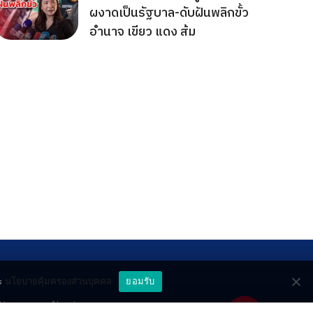
ผงาดเป็นรัฐบาล-ดับฝันพลิกขั้ว
อำนาจ เขียว แดง ส้ม
ะ
นโยบายคุ้มครองส่วนบุคคล
ยอมรับ
ttery
About