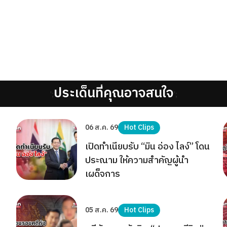
ประเด็นที่คุณอาจสนใจ
';
';
06 ส.ค. 69
Hot Clips
เปิดทำเนียบรับ “มิน อ่อง ไลง์” โดน
ประณาม ให้ความสำคัญผู้นำ
เผด็จการ
05 ส.ค. 69
Hot Clips