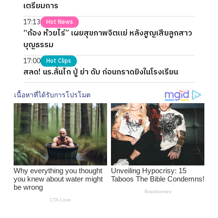
เตรียมการ
17:13
Hot News
“ก้อง ห้วยไร่” เผยสุขภาพจิตแย่ หลังสูญเสียลูกสาว
บุญธรรม
17:00
Hot Clips
สลด! นร.ลั่นไก ปู่ ย่า ดับ ก่อนกราดยิงในโรงเรียน