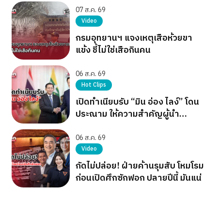
07 ส.ค. 69
Video
กรมอุทยานฯ แจงเหตุเสือห้วยขา
แข้ง ชี้ไม่ใช่เสือกินคน
06 ส.ค. 69
Hot Clips
เปิดทำเนียบรับ “มิน อ่อง ไลง์” โดน
ประณาม ให้ความสำคัญผู้นำ
เผด็จการ
06 ส.ค. 69
Video
กัดไม่ปล่อย! ฝ่ายค้านรุมสับ โหมโรม
ก่อนเปิดศึกซักฟอก ปลายปีนี้ มันแน่