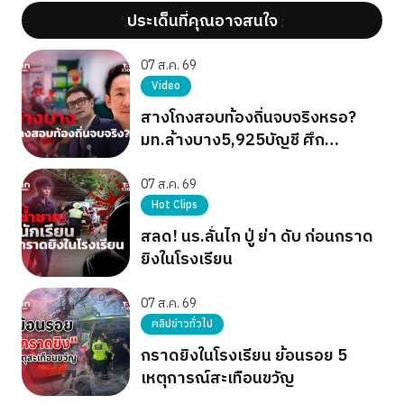
ประเด็นที่คุณอาจสนใจ
';
';
07 ส.ค. 69
Video
สางโกงสอบท้องถิ่นจบจริงหรอ?
มท.ล้างบาง5,925บัญชี ศึก
การเมืองยังไม่จบ
07 ส.ค. 69
Hot Clips
สลด! นร.ลั่นไก ปู่ ย่า ดับ ก่อนกราด
ยิงในโรงเรียน
07 ส.ค. 69
คลิปข่าวทั่วไป
กราดยิงในโรงเรียน ย้อนรอย 5
เหตุการณ์สะเทือนขวัญ