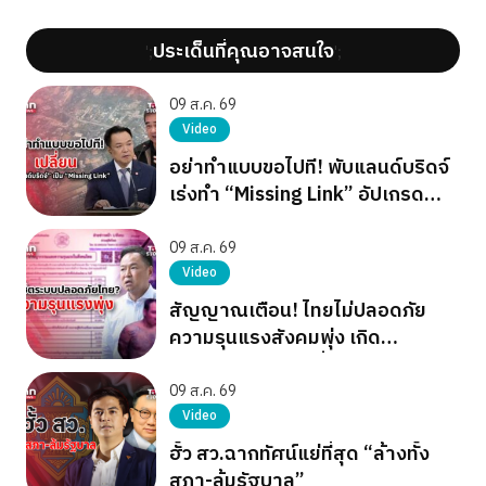
ประเด็นที่คุณอาจสนใจ
';
';
09 ส.ค. 69
Video
อย่าทำแบบขอไปที! พับแลนด์บริดจ์
เร่งทำ “Missing Link” อัปเกรด
ท่าเรือระนอง
09 ส.ค. 69
Video
สัญญาณเตือน! ไทยไม่ปลอดภัย
ความรุนแรงสังคมพุ่ง เกิด
โศกนาฏกรรมต่อเนื่อง
09 ส.ค. 69
Video
ฮั้ว สว.ฉากทัศน์แย่ที่สุด “ล้างทั้ง
สภา-ล้มรัฐบาล”