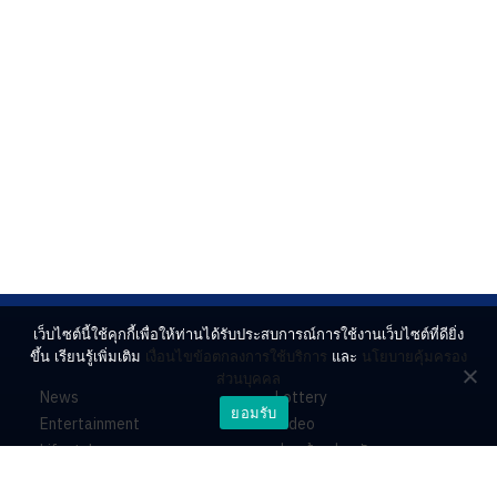
เว็บไซต์นี้ใช้คุกกี้เพื่อให้ท่านได้รับประสบการณ์การใช้งานเว็บไซต์ที่ดียิ่ง
ขึ้น เรียนรู้เพิ่มเติม
เงื่อนไขข้อตกลงการใช้บริการ
และ
นโยบายคุ้มครอง
ส่วนบุคคล
News
Lottery
ยอมรับ
Entertainment
Video
Lifestyle
ร่วมด้วยช่วยกัน
Horoscope