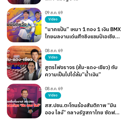
09 ส.ค. 69
Video
“นาคแป้น” เหมา 1 ทอง 1 เงิน BMX
ไทยผลงานเด่นศึกชิงแชมป์เอเชีย
2026
08 ส.ค. 69
Video
สูตรไฟจราจร (ส้ม-แดง-เขียว) กับ
ความเป็นไปได้ล้ม”น้ำเงิน”
08 ส.ค. 69
Video
สส.ปชน.ตะโกนร้องสันติภาพ “มิน
ออง ไลง์” กลางรัฐสภาไทย ซัดฟอก
ขาวเผด็จการ