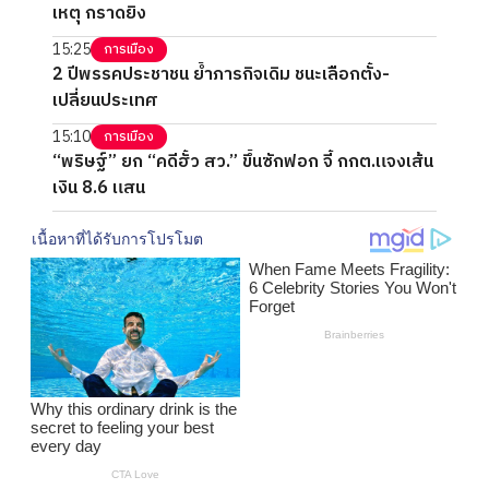
เหตุ กราดยิง
15:25
การเมือง
2 ปีพรรคประชาชน ย้ำภารกิจเดิม ชนะเลือกตั้ง-
เปลี่ยนประเทศ
15:10
การเมือง
“พริษฐ์” ยก “คดีฮั้ว สว.” ขึ้นซักฟอก จี้ กกต.แจงเส้น
เงิน 8.6 แสน