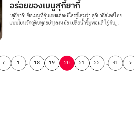
อร่อยของเมนูสุกี้ยากี้
‘สุกี้ยากี้’ ชื่อเมนูที่คุ้นเคยแต่จะมีใครรู้ไหมว่า สุกี้ยากี้สไตล์ไทย
แบบโยนวัตถุดิบทุกอย่างลงหม้อ เปลี่ยน้ำจิ้มพอนสึ ไข่ดิบ
กลายเป็นน้ำจิ้มสุกี้เต้าเจี้ยวที่ทานกันทั่วไปนั้นไม่ใช่สุกี้ยากี้
ดั้งเดิมที่มาจากประเทศญี่ปุ่น เพราะสุกี้ยากี้ที่แท้จริงต้องเข้ม
ข้นไปด้วยรสชาติจากเนื้อวัวสไลด์ติดมันเกรดพรีเมียม และ
ความพิถีพิถันกับลำดับขั้นตอนการทานตามวัฒนธรรมดั้งเดิม
Posts
เพื่อเข้าถึงรสชาติที่แท้จริง
<
1
18
19
20
21
22
31
>
…
…
pagination