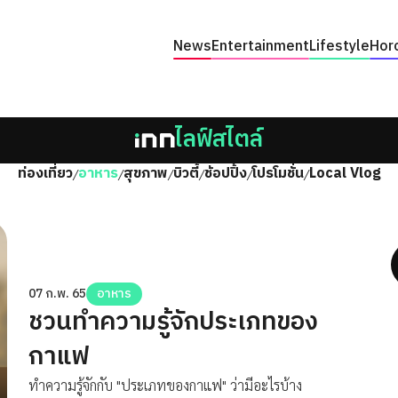
News
Entertainment
Lifestyle
Hor
ไลฟ์สไตล์
ท่องเที่ยว
อาหาร
สุขภาพ
บิวตี้
ช้อปปิ้ง
โปรโมชั่น
Local Vlog
/
/
/
/
/
/
07 ก.พ. 65
อาหาร
ชวนทำความรู้จักประเภทของ
กาแฟ
ทำความรู้จักกับ "ประเภทของกาแฟ" ว่ามีอะไรบ้าง