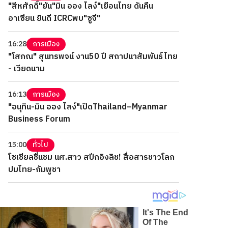
"สีหศักดิ์"ยัน"มิน ออง ไลง์"เยือนไทย ดันคืน
อาเซียน ยินดี ICRCพบ"ซูจี"
16:28
การเมือง
"โสภณ" สุนทรพจน์ งาน50 ปี สถาปนาสัมพันธ์ไทย
- เวียดนาม
16:13
การเมือง
"อนุทิน-มิน ออง ไลง์"เปิดThailand–Myanmar
Business Forum
15:00
ทั่วไป
โซเชียลชื่นชม นศ.สาว สปีกอิงลิช! สื่อสารชาวโลก
ปมไทย-กัมพูชา