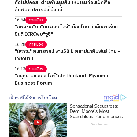
กัดไม่ปล่อย! ฝ่ายค้านรุมสับ โหมโรมก่อนเปิดศึก
ซักฟอก ปลายปีนี้ มันแน่
16:54
การเมือง
"สีหศักดิ์"ยัน"มิน ออง ไลง์"เยือนไทย ดันคืนอาเซียน
ยินดี ICRCพบ"ซูจี"
16:28
การเมือง
"โสภณ" สุนทรพจน์ งาน50 ปี สถาปนาสัมพันธ์ไทย -
เวียดนาม
16:13
การเมือง
"อนุทิน-มิน ออง ไลง์"เปิดThailand–Myanmar
Business Forum