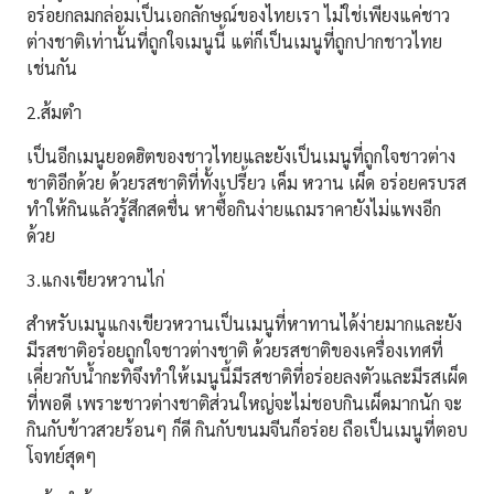
อร่อยกลมกล่อมเป็นเอกลักษณ์ของไทยเรา ไม่ใช่เพียงแค่ชาว
ต่างชาติเท่านั้นที่ถูกใจเมนูนี้ แต่ก็เป็นเมนูที่ถูกปากชาวไทย
เช่นกัน
2.ส้มตำ
เป็นอีกเมนูยอดฮิตของชาวไทยและยังเป็นเมนูที่ถูกใจชาว
ต่าง
ชาติอีกด้วย ด้วยรสชาติที่ทั้งเปรี้ยว เค็ม หวาน เผ็ด อร่อยครบรส
ทำให้กินแล้วรู้สึกสดชื่น หาซื้อกินง่ายแถมราคายังไม่แพงอีก
ด้วย
3.แกงเขียวหวานไก่
สำหรับเมนูแกงเขียวหวานเป็นเมนูที่หาทานได้ง่ายมากและยัง
มีรสชาติอร่อย
ถูกใจชาวต่างชาติ ด้วยรสชาติของเครื่องเทศที่
เคี่ยวกับน้ำกะทิจึงทำให้เมนูนี้มีรสชาติที่
อร่อยลงตัวและมีรสเผ็ด
ที่พอดี เพราะชาวต่างชาติส่วนใหญ่จะไม่ชอบกินเผ็ดมากนัก จะ
กินกับข้าวสวยร้อนๆ ก็ดี กินกับขนมจีนก็อร่อย ถือเป็นเมนูที่ตอบ
โจทย์สุดๆ