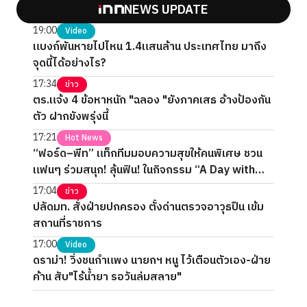
NEWS UPDATE
19:00
Video
แบงก์พันหายไปไหน 1.4แสนล้าน ประเทศไทย มาถึง
จุดนี้ได้อย่างไร?
17:34
ข่าว
ตร.แจ้ง 4 ข้อหาหนัก "ฉลอง "ยังภาคเสธ อ้างป้องกัน
ตัว ฝากขังพรุ่งนี้
17:21
Hot News
“ฟอร์ด–พีท” แท็กทีมมอบความสุขให้คนพิเศษ ชวน
แฟนๆ ร่วมสนุก! ลุ้นฟิน! ในกิจกรรม “A Day with
FORTPEAT Exclusive Fan Meet”
17:04
ข่าว
ปลัดมท. สั่งฝ่ายปกครอง ตั้งด่านตรวจอาวุธปืน เข้ม
สถานที่ราชการ
17:00
Video
ดราม่า! วิ่งชนกำแพง นายกฯ หนู ไว้เตือนตัวเอง-ฝ่าย
ค้าน สับ"ไร้น้ำยา รอวันล่มสลาย"