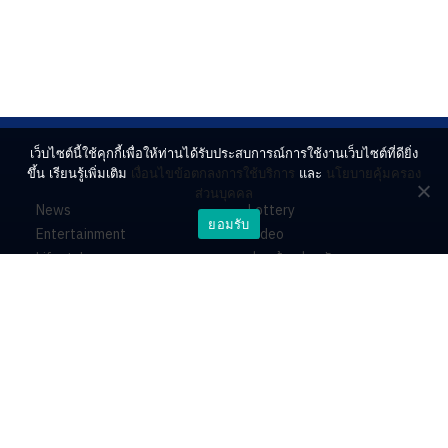
เว็บไซต์นี้ใช้คุกกี้เพื่อให้ท่านได้รับประสบการณ์การใช้งานเว็บไซต์ที่ดียิ่ง
ขึ้น เรียนรู้เพิ่มเติม
เงื่อนไขข้อตกลงการใช้บริการ
และ
นโยบายคุ้มครอง
ส่วนบุคคล
News
Lottery
ยอมรับ
Entertainment
Video
Lifestyle
ร่วมด้วยช่วยกัน
Horoscope
About
Contact
PR by Dataxet