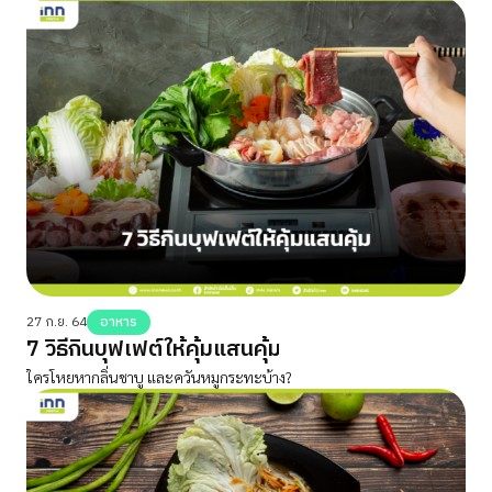
27 ก.ย. 64
อาหาร
7 วิธีกินบุฟเฟต์ให้คุ้มแสนคุ้ม
ใครโหยหากลิ่นชาบู และควันหมูกระทะบ้าง?