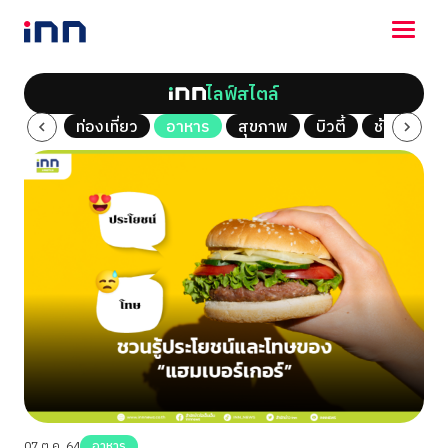
ไลฟ์สไตล์
NEWS
al Vlog
ท่องเที่ยว
อาหาร
สุขภาพ
บิวตี้
ช้อปปิ้ง
ENTERTAINMENT
LIFESTYLE
HOROSCOPE
LOTTERY
VIDEO
ร่วมด้วยช่วยกัน
07 ต.ค. 64
อาหาร