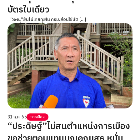
บัตรใบเดียว
“วิษณุ”ยันไม่เคยคุยใน ครม.ย้อนใช้บัต […]
31 ก.ค. 65
การเมือง
“ประดิษฐ์”ไม่สนตำแหน่งการเมือง
ขอช่วยตอบแทนบุญคุณเสธ.หนั่น