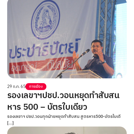
29 ก.ค. 65
การเมือง
รองเลขาฯปชป.วอนหยุดทำสับสน
หาร 500 – บัตรใบเดียว
รองเลขาฯ ปชป.วอนทุกฝ่ายหยุดทำสับสน สูตรหาร500-บัตรใบเดี
[…]