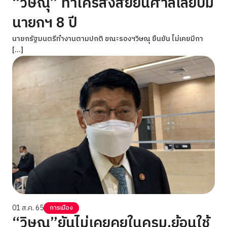
“วิษณุ” ท้าใครสงสัยยื่นศาลเลยปม
นายกฯ 8 ปี
นายกรัฐมนตรีทำงานตามปกติ ขณะรองฯวิษณุ ยืนยัน ไม่เคยมีกา
[…]
01 ส.ค. 65
การเมือง
“วิษณุ”ยันไม่เคยคุยในครม.ย้อนใช้