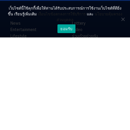
เว็บไซต์นี้ใช้คุกกี้เพื่อให้ท่านได้รับประสบการณ์การใช้งานเว็บไซต์ที่ดียิ่ง
ขึ้น เรียนรู้เพิ่มเติม
เงื่อนไขข้อตกลงการใช้บริการ
และ
นโยบายคุ้มครอง
ส่วนบุคคล
News
Lottery
ยอมรับ
Entertainment
Video
Lifestyle
ร่วมด้วยช่วยกัน
Horoscope
About
Contact
PR by Dataxet