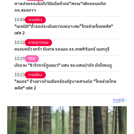
ศาลปกครองไม่รับวินิจฉัยคำขอ"สรณ"เพิกถอนมติค
กก.สรรหาฯ
10:49
การเมือง
"เอกนิติ"ย้ำรอประเมินความเหมาะสม"ไทยช่วยไทยพลัส"
เฟส 2
10:32
อาชญากรรม
ครอบครัว เศร้า รับศพ รองผอ.รร.เทพศิรินทร์ นนทบุรี
10:29
ซีรี่ส์
มัดรวม "8 ตัวการ์ตูนแมว" แสบ ซน แสนน่ารัก มัดใจคนดู
10:23
การเมือง
"ธนกร" อ้างชาวบ้านเรียกร้องรัฐบาลสานต่อ "ไทยช่วยไทย
พลัส" เฟส 2