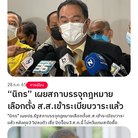
28 ก.ค. 65
การเมือง
“นิกร” เผยสภาบรรจุกฎหมาย
เลือกตั้ง ​ส.ส.เข้าระเบียบวาระแล้ว
"นิกร" เผยปธ.รัฐสภาบรรจุกฎหมายเลือกตั้งส.ส.เข้าระเบียบวาระ
แล้ว หลังคุย3 วิปลงตัว เชื่อ ปิดจ็อบ3 ส.ค.นี้ ไม่หวั่นเกมสกัดยื้อ