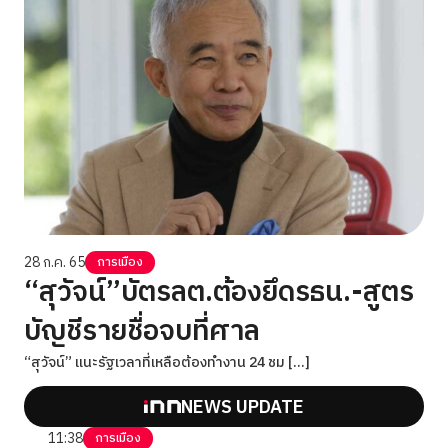
28 ก.ค. 65
การเมือง
“สุวัจน์”บัตรลต.ต้องยึดรธน.-สูตร
บัญชีรายชื่อจบที่ศาล
“สุวัจน์” แนะรัฐเวลาที่เหลือต้องทำงาน 24 ชม […]
NEWS UPDATE
11:38
การเมือง