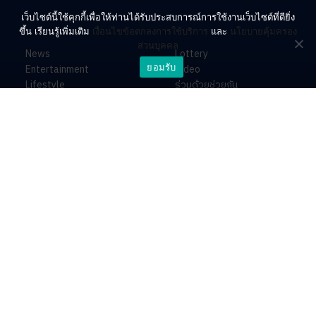
เว็บไซต์นี้ใช้คุกกี้เพื่อให้ท่านได้รับประสบการณ์การใช้งานเว็บไซต์ที่ดียิ่ง
ขึ้น เรียนรู้เพิ่มเติม
เงื่อนไขข้อตกลงการใช้บริการ
และ
นโยบายคุ้มครอง
ส่วนบุคคล
News
Lottery
ยอมรับ
Entertainment
Video
Lifestyle
ร่วมด้วยช่วยกัน
Horoscope
About
Contact
PR by Dataxet