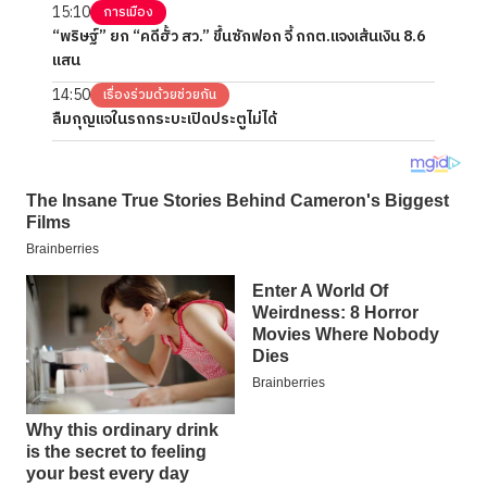
15:10
การเมือง
“พริษฐ์” ยก “คดีฮั้ว สว.” ขึ้นซักฟอก จี้ กกต.แจงเส้นเงิน 8.6
แสน
14:50
เรื่องร่วมด้วยช่วยกัน
ลืมกุญแจในรถกระบะเปิดประตูไม่ได้