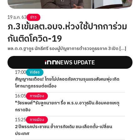
19 ธ.ค. 63
ข่าว
ภ.3เข้มลต.อบจ.ห่วงใช้ปากการ่วม
กันติดโควิด-19
พล.ต.ต.ฐากูร นัทธีศรี รองผู้บัญชาการตำรวจภูธรภาค 3 เปิด […]
NEWS UPDATE
17:00
Video
สัญญาณเตือน! ไทยไม่ปลอดภัยความรุนแรงสังคมพุ่ง เกิด
โศกนาฏกรรมต่อเนื่อง
16:05
การเมือง
"วัชรพงศ์"รับลูกนายกฯ รื้อ พ.ร.บ.อาวุธปืน ล้อมคอกเหตุ
กราดยิง
15:25
การเมือง
2 ปีพรรคประชาชน ย้ำภารกิจเดิม ชนะเลือกตั้ง-เปลี่ยน
ประเทศ