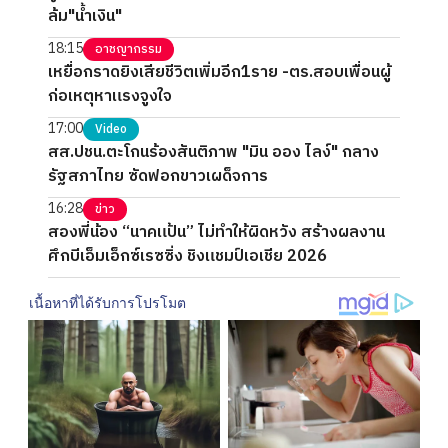
ล้ม"น้ำเงิน"
18:15
อาชญากรรม
เหยื่อกราดยิงเสียชีวิตเพิ่มอีก1ราย -ตร.สอบเพื่อนผู้
ก่อเหตุหาแรงจูงใจ
17:00
Video
สส.ปชน.ตะโกนร้องสันติภาพ "มิน ออง ไลง์" กลาง
รัฐสภาไทย ซัดฟอกขาวเผด็จการ
16:28
ข่าว
สองพี่น้อง “นาคแป้น” ไม่ทำให้ผิดหวัง สร้างผลงาน
ศึกบีเอ็มเอ็กซ์เรซซิ่ง ชิงแชมป์เอเชีย 2026