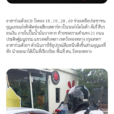
อาสาร่วมด้วยCB วังทอง 18 , 19 , 28 , 69 ช่วยเหลือประชาชน
กุญแจรถเก๋งหักติดช่องเสียบสตาร์ท เป็นรถเก๋งโตโยต้า คัมรี่ สีบร
อนเงิน ภายในปั๊มน้ำมันบางจาก ท้ายซอยรามคำแหง 21 ถนน
ประดิษฐ์มนูธรรม แขวงพลับพลา เขตวังทองหลาง กรุงเทพฯ
อาสาร่วมด้วยฯ ดำเนินการใช้อุปกรณ์คีมหนีบดึงชิ้นส่วนกุญแจที่
หัก นำออกมาได้เป็นที่เรียบร้อย พื้นที่ สน.วังทองหลาง