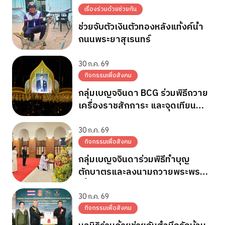
เรื่องร่วมด้วยช่วยกัน
ช่วยจับตัวเงินตัวทองหลังแท้งค์น้ำ
ถนนพระยาสุเรนทร์
30 ก.ค. 69
กิจกรรมเพื่อสังคม
กลุ่มเบญจจินดา BCG ร่วมพิธีถวาย
เครื่องราชสักการะ และจุดเทียน
ถวายพระพรชัยมงคล วันเฉลิม
พระชนมพรรษา 28 ก.ค.2569
30 ก.ค. 69
กิจกรรมเพื่อสังคม
กลุ่มเบญจจินดาร่วมพิธีทำบุญ
ตักบาตรและลงนามถวายพระพร
เนื่องในวันเฉลิมพระชนมพรรษา
พระบาทสมเด็จพระเจ้าอยู่หัว
30 ก.ค. 69
กิจกรรมเพื่อสังคม