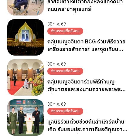
ช่วยจับตัวเงินตัวทองหลังแท้งค์น้ำ
ถนนพระยาสุเรนทร์
30 ก.ค. 69
กิจกรรมเพื่อสังคม
กลุ่มเบญจจินดา BCG ร่วมพิธีถวาย
เครื่องราชสักการะ และจุดเทียน
ถวายพระพรชัยมงคล วันเฉลิม
พระชนมพรรษา 28 ก.ค.2569
30 ก.ค. 69
กิจกรรมเพื่อสังคม
กลุ่มเบญจจินดาร่วมพิธีทำบุญ
ตักบาตรและลงนามถวายพระพร
เนื่องในวันเฉลิมพระชนมพรรษา
พระบาทสมเด็จพระเจ้าอยู่หัว
30 ก.ค. 69
กิจกรรมเพื่อสังคม
มูลนิธิร่วมด้วยช่วยกันสำนึกรักบ้าน
เกิด รับมอบประกาศเกียรติคุณจาก