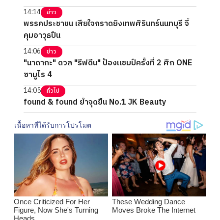
14:14
ข่าว
พรรคประชาชน เสียใจกราดยิงเทพศิรินทร์นนทบุรี จี้
คุมอาวุธปืน
14:06
ข่าว
"นาดากะ" ดวล "รีฟดีน" ป้องแชมป์ครั้งที่ 2 ศึก ONE
ซามูไร 4
14:05
ทั่วไป
found & found ย้ำจุดยืน No.1 JK Beauty