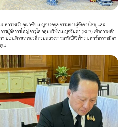
าราชวัง คุณวิชัย เบญจรงคกุล กรรมการผู้จัดการใหญ่และ
รผู้จัดการใหญ่อาวุโส กลุ่มบริษัทเบญจจินดา (BCG) เข้าถวายสัก
ิยาภา นเรนทิราเทพยวดี กรมหลวงราชสาริณีสิริพัชร มหาวัชรราชธิดา
คุณ