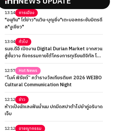
NEWS UPDATE
13:14
การเมือง
"อนุทิน" โต้ข่าว"เนวิน-บุญยิ่ง"เตะบอลกระชับมิตรดี
ล"งูเขียว"
13:04
ทั่วไป
รมช.ดีอี เปิดงาน Digital Durian Market จากสวน
สู่ชั้นวาง กิจกรรมภายใต้โครงการทุเรียนดิจิทัล โดย
ดีป้า
12:57
Hot News
“ไมค์ พิรัชต์” คว้ารางวัลเกียรติยศ 2026 WEIBO
Cultural Communication Night
12:12
ข่าว
ห้าวเป้งนักเลงฟันน้ำนม ปกมีดสปาต้าไปยำคู่อริบาด
เจ็บ
12:12
อาชญากรรม