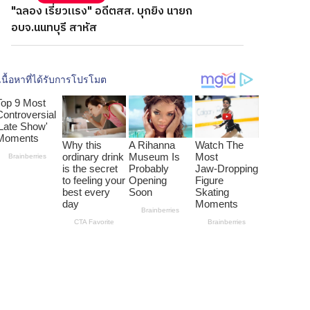
"ฉลอง เรี่ยวแรง" อดีตสส. บุกยิง นายก
อบจ.นนทบุรี สาหัส