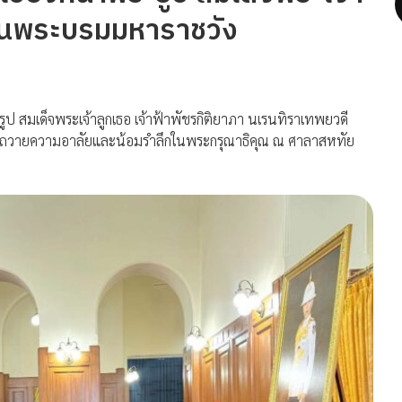
า ในพระบรมมหาราชวัง
ูป สมเด็จพระเจ้าลูกเธอ เจ้าฟ้าพัชรกิติยาภา นเรนทิราเทพยวดี
ามถวายความอาลัยและน้อมรำลึกในพระกรุณาธิคุณ ณ ศาลาสหทัย