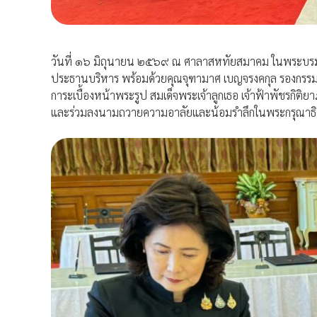
วันที่ ๑๖ มิถุนายน ๒๕๖๙ ณ ศาลาสหทัยสมาคม ในพระบรมมห
ประธานบริหาร พร้อมด้วยคุณจุฑามาศ เบญจรงคกุล รองกรรมกา
การะเบื้องหน้าพระรูป สมเด็จพระเจ้าลูกเธอ เจ้าฟ้าพัชรกิต
และร่วมลงนามถวายความอาลัยและน้อมรำลึกในพระกรุณาธิ