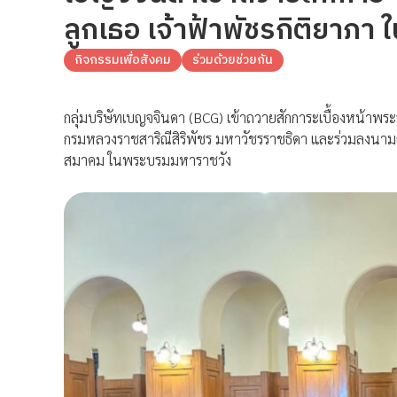
ลูกเธอ เจ้าฟ้าพัชรกิติยาภ
กิจกรรมเพื่อสังคม
ร่วมด้วยช่วยกัน
กลุ่มบริษัทเบญจจินดา (BCG) เข้าถวายสักการะเบื้องหน้าพระร
กรมหลวงราชสาริณีสิริพัชร มหาวัชรราชธิดา และร่วมลงน
สมาคม ในพระบรมมหาราชวัง