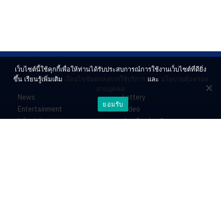
เว็บไซต์นี้ใช้คุกกี้เพื่อให้ท่านได้รับประสบการณ์การใช้งานเว็บไซต์ที่ดียิ่ง
ขึ้น เรียนรู้เพิ่มเติม
เงื่อนไขข้อตกลงการใช้บริการ
และ
นโยบายคุ้มครอง
ส่วนบุคคล
News
Lottery
ยอมรับ
Entertainment
Video
Lifestyle
ร่วมด้วยช่วยกัน
Horoscope
About
Contact
PR by Dataxet