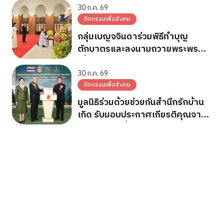
พระชนมพรรษา 28 ก.ค.2569
30 ก.ค. 69
กิจกรรมเพื่อสังคม
กลุ่มเบญจจินดาร่วมพิธีทำบุญ
ตักบาตรและลงนามถวายพระพร
เนื่องในวันเฉลิมพระชนมพรรษา
พระบาทสมเด็จพระเจ้าอยู่หัว
30 ก.ค. 69
กิจกรรมเพื่อสังคม
มูลนิธิร่วมด้วยช่วยกันสำนึกรักบ้าน
เกิด รับมอบประกาศเกียรติคุณจาก
กองทัพภาคที่ 2