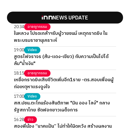
NEWS UPDATE
20:34
อาชญากรรม
ในหลวง โปรดเกล้าฯรับผู้วายชนม์ เหตุกราดยิง ใน
พระบรมราชานุเคราะห์
19:00
Video
สูตรไฟจราจร (ส้ม-แดง-เขียว) กับความเป็นไปได้
ล้ม"น้ำเงิน"
18:15
อาชญากรรม
เหยื่อกราดยิงเสียชีวิตเพิ่มอีก1ราย -ตร.สอบเพื่อนผู้
ก่อเหตุหาแรงจูงใจ
17:00
Video
สส.ปชน.ตะโกนร้องสันติภาพ "มิน ออง ไลง์" กลาง
รัฐสภาไทย ซัดฟอกขาวเผด็จการ
16:28
ข่าว
สองพี่น้อง “นาคแป้น” ไม่ทำให้ผิดหวัง สร้างผลงาน