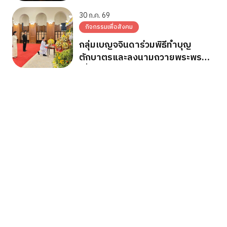
ถวายพระพรชัยมงคล วันเฉลิม
พระชนมพรรษา 28 ก.ค.2569
30 ก.ค. 69
กิจกรรมเพื่อสังคม
กลุ่มเบญจจินดาร่วมพิธีทำบุญ
ตักบาตรและลงนามถวายพระพร
เนื่องในวันเฉลิมพระชนมพรรษา
พระบาทสมเด็จพระเจ้าอยู่หัว