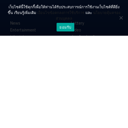
เว็บไซต์นี้ใช้คุกกี้เพื่อให้ท่านได้รับประสบการณ์การใช้งานเว็บไซต์ที่ดียิ่ง
ขึ้น เรียนรู้เพิ่มเติม
เงื่อนไขข้อตกลงการใช้บริการ
และ
นโยบายคุ้มครอง
ส่วนบุคคล
News
Lottery
ยอมรับ
Entertainment
Video
Lifestyle
ร่วมด้วยช่วยกัน
Horoscope
About
Contact
PR by Dataxet