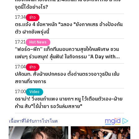
จุดนี้ได้อย่างไร?
17:34
ข่าว
ตร.แจ้ง 4 ข้อหาหนัก "ฉลอง "ยังภาคเสธ อ้างป้องกัน
ตัว ฝากขังพรุ่งนี้
17:21
Hot News
“ฟอร์ด–พีท” แท็กทีมมอบความสุขให้คนพิเศษ ชวน
แฟนๆ ร่วมสนุก! ลุ้นฟิน! ในกิจกรรม “A Day with
FORTPEAT Exclusive Fan Meet”
17:04
ข่าว
ปลัดมท. สั่งฝ่ายปกครอง ตั้งด่านตรวจอาวุธปืน เข้ม
สถานที่ราชการ
17:00
Video
ดราม่า! วิ่งชนกำแพง นายกฯ หนู ไว้เตือนตัวเอง-ฝ่าย
ค้าน สับ"ไร้น้ำยา รอวันล่มสลาย"