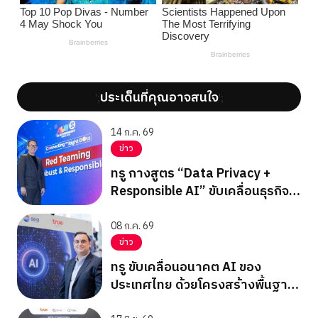
ประเด็นที่คุณอาจสนใจ
';
';
14 ก.ค. 69
ข่าว
ทรู กางสูตร “Data Privacy +
Responsible AI” ขับเคลื่อนธุรกิจ
บนรากฐานความไว้วางใจ
08 ก.ค. 69
ข่าว
ทรู ขับเคลื่อนอนาคต AI ของ
ประเทศไทย ด้วยโครงสร้างพื้นฐาน
ด้าน Data, Connectivity และ