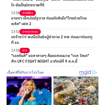
ใจ ยันเป็นมิตรภาพที่ดี
13:54
การเมือง
นายกฯ เช็กเงินรัฐบาล ก่อนตัดสินใจ"ไทยช่วยไทย
พลัส" เฟส 2
13:52
อาชญากรรม
เศร้ากว่า! พบมือปืนยิงปู่ย่าตาย 2 ศพ ก่อนมาก่อเหตุ
ที่ รร.
13:51
ข่าว
"เอลกินส์" ขอลาสวยๆ ลั่นขอสอนมวย "เดล วัลเล"
ศึก UFC FIGHT NIGHT อาทิตย์ที่ 9 ส.ค.นี้