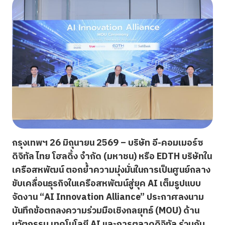
กรุงเทพฯ
26 มิถุนายน 2569 – บริษัท อี-คอมเมอร์ซ
ดิจิทัล ไทย โฮลดิ้ง จำกัด (มหาชน) หรือ EDTH บริษัทใน
เครือสหพัฒน์ ตอกย้ำความมุ่งมั่นในการเป็นศูนย์กลาง
ขับเคลื่อนธุรกิจในเครือสหพัฒน์สู่ยุค AI เต็มรูปแบบ
จัดงาน “AI Innovation Alliance” ประกาศลงนาม
บันทึกข้อตกลงความร่วมมือเชิงกลยุทธ์ (MOU) ด้าน
นวัตกรรม เทคโนโลยี AI และการตลาดดิจิทัล ร่วมกับ