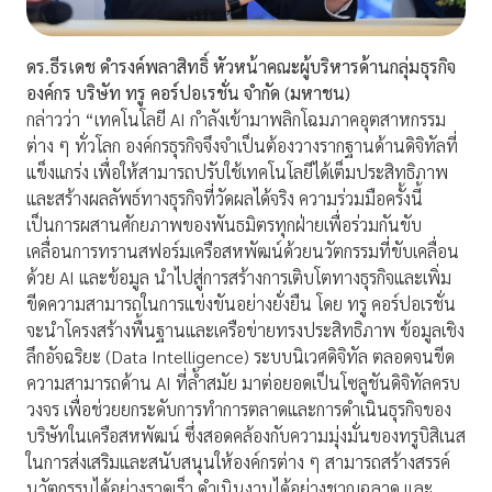
ดร.ธีรเดช ดำรงค์พลาสิทธิ์ หัวหน้าคณะผู้บริหารด้านกลุ่มธุรกิจ
องค์กร บริษัท ทรู คอร์ปอเรชั่น จำกัด (มหาชน)
กล่าวว่า “เทคโนโลยี AI กำลังเข้ามาพลิกโฉมภาคอุตสาหกรรม
ต่าง ๆ ทั่วโลก องค์กรธุรกิจจึงจำเป็นต้องวางรากฐานด้านดิจิทัลที่
แข็งแกร่ง เพื่อให้สามารถปรับใช้เทคโนโลยีได้เต็มประสิทธิภาพ
และสร้างผลลัพธ์ทางธุรกิจที่วัดผลได้จริง ความร่วมมือครั้งนี้
เป็นการผสานศักยภาพของพันธมิตรทุกฝ่ายเพื่อร่วมกันขับ
เคลื่อนการทรานสฟอร์มเครือสหพัฒน์ด้วยนวัตกรรมที่ขับเคลื่อน
ด้วย AI และข้อมูล นำไปสู่การสร้างการเติบโตทางธุรกิจและเพิ่ม
ขีดความสามารถในการแข่งขันอย่างยั่งยืน โดย ทรู คอร์ปอเรชั่น
จะนำโครงสร้างพื้นฐานและเครือข่ายทรงประสิทธิภาพ ข้อมูลเชิง
ลึกอัจฉริยะ (Data Intelligence) ระบบนิเวศดิจิทัล ตลอดจนขีด
ความสามารถด้าน AI ที่ล้ำสมัย มาต่อยอดเป็นโซลูชันดิจิทัลครบ
วงจร เพื่อช่วยยกระดับการทำการตลาดและการดำเนินธุรกิจของ
บริษัทในเครือสหพัฒน์ ซึ่งสอดคล้องกับความมุ่งมั่นของทรูบิสิเนส
ในการส่งเสริมและสนับสนุนให้องค์กรต่าง ๆ สามารถสร้างสรรค์
นวัตกรรมได้อย่างรวดเร็ว ดำเนินงานได้อย่างชาญฉลาด และ