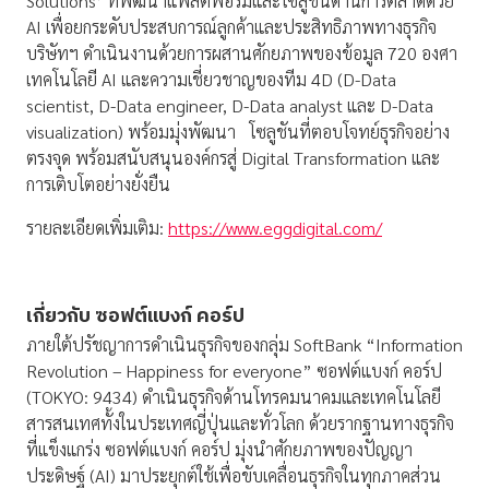
Solutions’ ที่พัฒนาแพลตฟอร์มและโซลูชันด้านการตลาดด้วย
AI เพื่อยกระดับประสบการณ์ลูกค้าและประสิทธิภาพทางธุรกิจ
บริษัทฯ ดำเนินงานด้วยการผสานศักยภาพของข้อมูล 720 องศา
เทคโนโลยี AI และความเชี่ยวชาญของทีม 4D (D-Data
scientist, D-Data engineer, D-Data analyst และ D-Data
visualization) พร้อมมุ่งพัฒนา โซลูชันที่ตอบโจทย์ธุรกิจอย่าง
ตรงจุด พร้อมสนับสนุนองค์กรสู่ Digital Transformation และ
การเติบโตอย่างยั่งยืน
รายละเอียดเพิ่มเติม:
https://www.eggdigital.com/
เกี่ยวกับ ซอฟต์แบงก์ คอร์ป
ภายใต้ปรัชญาการดำเนินธุรกิจของกลุ่ม SoftBank “Information
Revolution – Happiness for everyone” ซอฟต์แบงก์ คอร์ป
(TOKYO: 9434) ดำเนินธุรกิจด้านโทรคมนาคมและเทคโนโลยี
สารสนเทศทั้งในประเทศญี่ปุ่นและทั่วโลก ด้วยรากฐานทางธุรกิจ
ที่แข็งแกร่ง ซอฟต์แบงก์ คอร์ป มุ่งนำศักยภาพของปัญญา
ประดิษฐ์ (AI) มาประยุกต์ใช้เพื่อขับเคลื่อนธุรกิจในทุกภาคส่วน