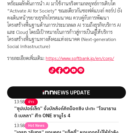
พร้อมผลักดันการนำ AI มาใช้งานจริงตามกลยุทธ์การเติบโต
“Activate AI for Society” ขณะเดียวกันซอฟต์แบงก์ คอร์ป ยัง
คงเดินหน้าขยายธุรกิจโทรคมนาคม ควบคู่กับการพัฒนา
โครงสร้างพื้นฐานด้านการประมวลผล AI รวมถึงธุรกิจบริการ AI
และ Cloud โดยมีเป้าหมายในการก้าวสู่การเป็นผู้ให้บริการ
โครงสร้างพื้นฐานทางสังคมแห่งอนาคต (Next-generation
Social Infrastructure)
รายละเอียดเพิ่มเติม:
https://www.softbank.jp/en/corp/
NEWS UPDATE
13:58
ข่าว
“ซุปเปอร์เล็ก” รั้งบัลลังก์คิกบ็อกซิง ปะทะ “โจนาธาน
ดิ เบลลา” ศึก ONE ซามูไร 4
13:58
Hot News
”เกรท วรินทร“ ขอบคุณ “แจ็คกี้“ หอบดอกไม้ให้กำลัง