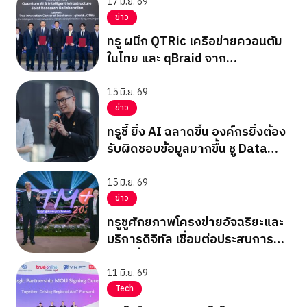
Compute
17 มิ.ย. 69
ข่าว
ทรู ผนึก QTRic เครือข่ายควอนตัม
ในไทย และ qBraid จาก
สหรัฐอเมริกา ลงนาม MoU สร้าง
ระบบนิเวศด้าน Quantum AI
15 มิ.ย. 69
ข่าว
ทรูชี้ ยิ่ง AI ฉลาดขึ้น องค์กรยิ่งต้อง
รับผิดชอบข้อมูลมากขึ้น ชู Data
Privacy เป็นเข็มทิศกำกับ AI
15 มิ.ย. 69
ข่าว
ทรูชูศักยภาพโครงข่ายอัจฉริยะและ
บริการดิจิทัล เชื่อมต่อประสบการณ์
ท่องเที่ยว เชิงสุขภาพยุคใหม่
11 มิ.ย. 69
Tech