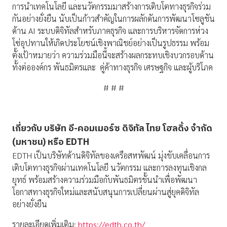
การนำเทคโนโลยี และนวัตกรรมมาสร้างการเติบโตทางธุรกิจร่วม
กันอย่างยั่งยืน นับเป็นก้าวสำคัญในการผลักดันการพัฒนาโซลูชัน
ด้าน AI ระบบดิจิทัลสำหรับภาคธุรกิจ และการบริหารจัดการห่วง
โซ่อุปทานให้เกิดประโยชน์เชิงพาณิชย์อย่างเป็นรูปธรรม พร้อม
ตั้งเป้าหมายว่า ความร่วมมือนี้จะสร้างผลกระทบเชิงบวกรอบด้าน
ทั้งต่อองค์กร พันธมิตรและ คู่ค้าทางธุรกิจ เศรษฐกิจ และผู้บริโภค
# # #
เกี่ยวกับ บริษัท อี-คอมเมอร์ซ ดิจิทัล ไทย โฮลดิ้ง จำกัด
(มหาชน) หรือ
EDTH
EDTH เป็นบริษัทด้านดิจิทัลของเครือสหพัฒน์ มุ่งขับเคลื่อนการ
เติบโตทางธุรกิจผ่านเทคโนโลยี นวัตกรรม และการลงทุนเชิงกล
ยุทธ์ พร้อมสร้างความร่วมมือกับพันธมิตรชั้นนำเพื่อพัฒนา
โอกาสทางธุรกิจใหม่และสนับสนุนการเปลี่ยนผ่านสู่ยุคดิจิทัล
อย่างยั่งยืน
รายละเอียดเพิ่มเติม:
https://edth.co.th/