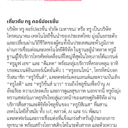
เกี่ยวกับ ทรู คอร์ปอเรชั่น
บริษัท ทรู คอร์ปอเรชั่น จำกัด (มหาชน) หรือ ทรู เป็นบริษัท
โทรคมนาคม-เทคโนโลยีชั้นนำของประเทศไทย มุ่งมั่นยกระดับ
และเปลี่ยนผ่านวิถีชีวิตของผู้คนทั้งในประเทศและทั่วภูมิภาค
ผ่านการเชื่อมต่อและเทคโนโลยีดิจิทัล ในฐานะผู้นำตลาด ทรูมี
ฐานผู้ใช้บริการโทรศัพท์เคลื่อนที่ใหญ่ที่สุดในไทยภายใต้แบรนด์
“ทรูมูฟ เอช” และ “ดีแทค” พร้อมกลุ่มบริการที่ครอบคลุม อาทิ
บรอดแบนด์อินเทอร์เน็ตอันดับ 1 “ทรูออนไลน์”, โทรทัศน์บอก
รับสมาชิก “ทรูวิชั่นส์”, แพลตฟอร์มคอนเทนต์และความบันเทิง
“ทรูไอดี” และ “ทรูวิชั่นส์ นาว” รวมถึงโซลูชันเพื่อบ้าน AI
อัจฉริยะ ความปลอดภัย และการดูแลสุขภาพ นอกจากนี้ ทรูยังมุ่ง
ทรานสฟอร์มภาคธุรกิจไทยสู่แถวหน้าของเศรษฐกิจดิจิทัล ผ่าน
บริการสื่อสารและดิจิทัลโซลูชันของ “ทรูบิสิเนส” ที่ผสาน
เทคโนโลยีล้ำสมัย ทั้ง IoT, คลาวด์, AI และ 5G พัฒนา
แพลตฟอร์มและการเชื่อมต่อที่แข็งแกร่งสำหรับผู้ประกอบการ
ทุกขนาด พร้อมสร้างโอกาสเติบโตในระดับสากล และด้วยความ