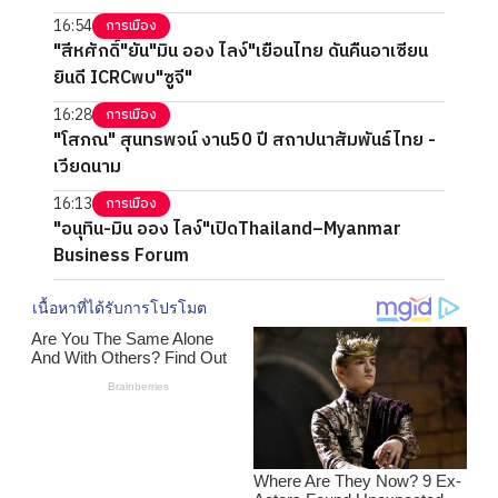
16:54
การเมือง
"สีหศักดิ์"ยัน"มิน ออง ไลง์"เยือนไทย ดันคืนอาเซียน
ยินดี ICRCพบ"ซูจี"
16:28
การเมือง
"โสภณ" สุนทรพจน์ งาน50 ปี สถาปนาสัมพันธ์ไทย -
เวียดนาม
16:13
การเมือง
"อนุทิน-มิน ออง ไลง์"เปิดThailand–Myanmar
Business Forum