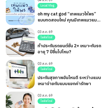
04 ส.ค. 69
Local Vlog
oh my cat god “เทพแมวให้พร”
แบบทดสอบใหม่ คุณมีเทพแมวแบบ
ไหน
03 ส.ค. 69
ไลฟ์สไตล์
ทำประกันรถยนต์ชั้น 2+ เหมาะกับรถ
อายุ 7 ปีขึ้นไปไหม?
03 ส.ค. 69
ไลฟ์สไตล์
ประกันสุขภาพอันไหนดี ระหว่างแบบ
เหมาจ่ายกับแบบแยกค่ารักษา
03 ส.ค. 69
ไลฟ์สไตล์