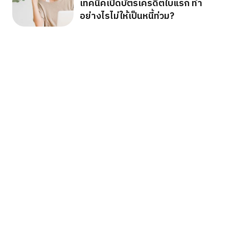
เทคนิคเปิดบัตรเครดิตใบแรก ทำ
อย่างไรไม่ให้เป็นหนี้ท่วม?