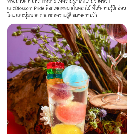
พร้อมกับความหลากหลาย ให้ความรู้สึกสดใส มีชีวิตชีวา
และBlossom Pride ค็อกเทลหอมกลิ่นดอกไม้ ที่ให้ความรู้สึกอ่อน
โยน และนุ่มนวล ถ่ายทอดความรู้สึกแห่งความรัก