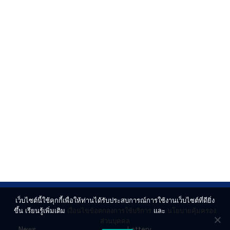
เว็บไซต์นี้ใช้คุกกี้เพื่อให้ท่านได้รับประสบการณ์การใช้งานเว็บไซต์ที่ดียิ่ง
ขึ้น เรียนรู้เพิ่มเติม
เงื่อนไขข้อตกลงการใช้บริการ
และ
นโยบายคุ้มครอง
ส่วนบุคคล
News
Lottery