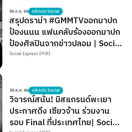
06 ก.ย. 66
คลิปเด่น Social
สรุปดราม่า #GMMTVออกมาปก
ป้องนนน แฟนคลับร้องออกมาปก
ป้องศิลปินจากข่าวปลอม | Social
Express EP.83
Social Express EP.83
30 ส.ค. 66
คลิปเด่น Social
วิจารณ์สนั่น! มิสแกรนด์พะเยา
ประกาศดึง เซียวจ้าน ร่วมงาน
รอบ Final ที่ประเทศไทย| Social