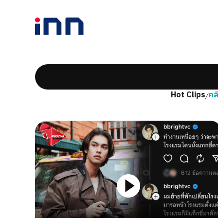
Hot Clips
คล
/