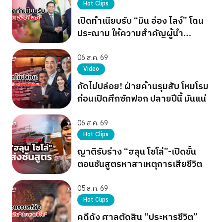
Hot Clips
เปิดทำเนียบรับ “มิน อ่อง ไลง์” โดน
ประณาม ให้ความสำคัญผู้นำ
เผด็จการ
06 ส.ค. 69
Video
กัดไม่ปล่อย! ฝ่ายค้านรุมสับ โหมโรม
ก่อนเปิดศึกซักฟอก ปลายปีนี้ มันแน่
06 ส.ค. 69
Hot Clips
ญาติรับร่าง “ฮลุน โซโล่”-เปิดขั้น
ตอนชันสูตรหาสาเหตุการเสียชีวิต
05 ส.ค. 69
Hot Clips
คดีดัง ศาลตัดสิน “ประหารชีวิต”