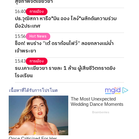
สุขภาพจิตเยียวยา
16:40
การเมือง
ปธ.วุฒิสภา หารือ"มิน ออง ไลง์"ผลักดันความร่วม
มือ2ประเทศ
15:56
Hot News
ช็อก! พบร่าง “เต้ ดราก้อนไฟว์“ ลอยกลางแม่น้ำ
เจ้าพระยา
15:43
การเมือง
รบ.เคาะเยียวยา รายละ 1 ล้าน ผู้เสียชีวิตกราดยิง
โรงเรียน