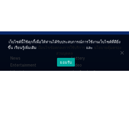
เว็บไซต์นี้ใช้คุกกี้เพื่อให้ท่านได้รับประสบการณ์การใช้งานเว็บไซต์ที่ดียิ่ง
ขึ้น เรียนรู้เพิ่มเติม
เงื่อนไขข้อตกลงการใช้บริการ
และ
นโยบายคุ้มครอง
ส่วนบุคคล
News
Lottery
ยอมรับ
Entertainment
Video
Lifestyle
ร่วมด้วยช่วยกัน
Horoscope
About
Contact
PR by Dataxet