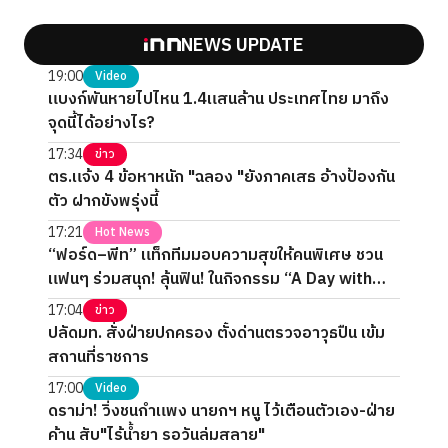
NEWS UPDATE
19:00
Video
แบงก์พันหายไปไหน 1.4แสนล้าน ประเทศไทย มาถึง
จุดนี้ได้อย่างไร?
17:34
ข่าว
ตร.แจ้ง 4 ข้อหาหนัก "ฉลอง "ยังภาคเสธ อ้างป้องกัน
ตัว ฝากขังพรุ่งนี้
17:21
Hot News
“ฟอร์ด–พีท” แท็กทีมมอบความสุขให้คนพิเศษ ชวน
แฟนๆ ร่วมสนุก! ลุ้นฟิน! ในกิจกรรม “A Day with
FORTPEAT Exclusive Fan Meet”
17:04
ข่าว
ปลัดมท. สั่งฝ่ายปกครอง ตั้งด่านตรวจอาวุธปืน เข้ม
สถานที่ราชการ
17:00
Video
ดราม่า! วิ่งชนกำแพง นายกฯ หนู ไว้เตือนตัวเอง-ฝ่าย
ค้าน สับ"ไร้น้ำยา รอวันล่มสลาย"