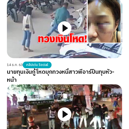
14 ธ.ค. 63
คลิปเด่น Social
นายทุนเงินกู้โหดบุกทวงหนี้สาวพีอาร์ปืนทุบหัว-
หน้า