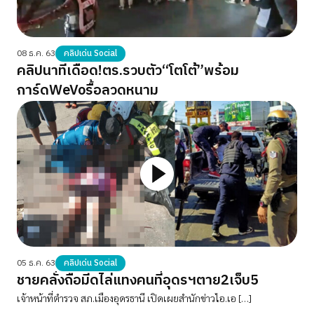
08 ธ.ค. 63
คลิปเด่น Social
คลิปนาทีเดือด!ตร.รวบตัว“โตโต้”พร้อม
การ์ดWeVoรื้อลวดหนาม
05 ธ.ค. 63
คลิปเด่น Social
ชายคลั่งถือมีดไล่แทงคนที่อุดรฯตาย2เจ็บ5
เจ้าหน้าที่ตำรวจ สภ.เมืองอุดรธานี เปิดเผยสำนักข่าวไอ.เอ […]