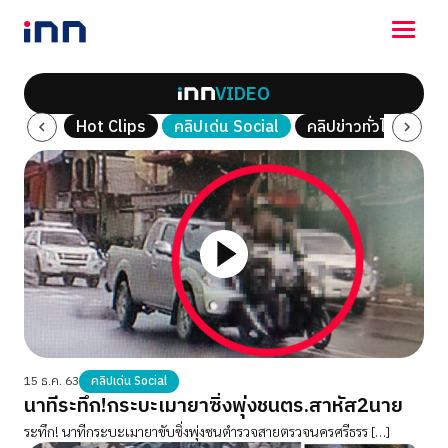
VIDEO
NEWS
ณ์พิเศษ
Hot Clips
คลิปเด่น Social
คลิปข่าวทั่วไป
คลิ
ENTERTAINMENT
LIFESTYLE
HOROSCOPE
LOTTERY
VIDEO
ร่วมด้วยช่วยกัน
15 ธ.ค. 63
คลิปเด่น Social
นาทีระทึก!กระบะเมายาซิ่งพุ่งชนตร.สาหัส2นาย
ระทึก! นาทีกระบะเมายาขับซิ่งพุ่งชนตำรวจสายตรวจนครศรีธรร […]