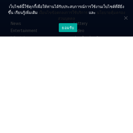
เว็บไซต์นี้ใช้คุกกี้เพื่อให้ท่านได้รับประสบการณ์การใช้งานเว็บไซต์ที่ดียิ่ง
ขึ้น เรียนรู้เพิ่มเติม
เงื่อนไขข้อตกลงการใช้บริการ
และ
นโยบายคุ้มครอง
ส่วนบุคคล
News
Lottery
ยอมรับ
Entertainment
Video
Lifestyle
ร่วมด้วยช่วยกัน
Horoscope
About
Contact
PR by Dataxet