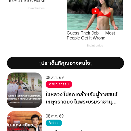
ประเด็นที่คุณอาจสนใจ
';
';
08 ส.ค. 69
อาชญากรรม
ในหลวง โปรดเกล้าฯรับผู้วายชนม์
เหตุกราดยิง ในพระบรมราชานุ
เคราะห์
08 ส.ค. 69
Video