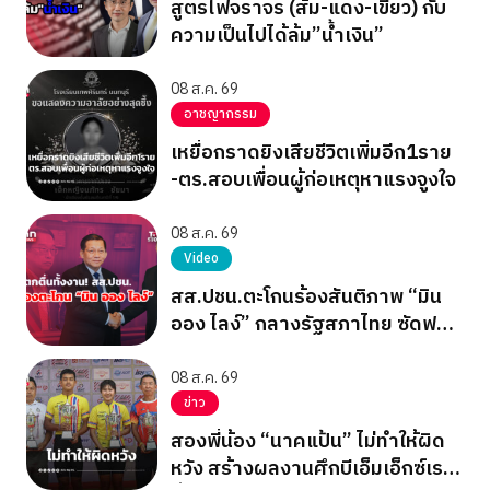
สูตรไฟจราจร (ส้ม-แดง-เขียว) กับ
ความเป็นไปได้ล้ม”น้ำเงิน”
08 ส.ค. 69
อาชญากรรม
เหยื่อกราดยิงเสียชีวิตเพิ่มอีก1ราย
-ตร.สอบเพื่อนผู้ก่อเหตุหาแรงจูงใจ
08 ส.ค. 69
Video
สส.ปชน.ตะโกนร้องสันติภาพ “มิน
ออง ไลง์” กลางรัฐสภาไทย ซัดฟอก
ขาวเผด็จการ
08 ส.ค. 69
ข่าว
สองพี่น้อง “นาคแป้น” ไม่ทำให้ผิด
หวัง สร้างผลงานศึกบีเอ็มเอ็กซ์เรซ