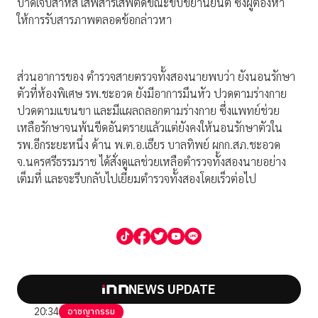
บาดเจ็บสาหัส เสพสารเสพติดขณะขับขี่ยานยนต์ ซึ่งผู้ต้องหา
ให้การรับสารภาพตลอดข้อกล่าวหา
ส่วนอาการของ ตำรวจสายตรวจทั้งสองนายพบว่า ยังนอนรักษา
ตัวที่ห้องพิเศษ รพ.ชะอวด ยังมีอาการมึนหัว ปวดตามร่างกาย
ปวดตามแขนขา และมีแผลถลอกตามร่างกาย ซึ่งแพทย์ช่วย
เหลือรักษาจนพ้นขีดอันตรายแล้วแต่ยังคงให้นอนรักษาตัวใน
รพ.อีกระยะหนึ่ง ด้าน พ.ต.อ.เธียร บาลทิพย์ ผกก.สภ.ชะอวด
จ.นครศรีธรรมราช ได้สั่งดูแลช่วยเหลือตำรวจทั้งสองนายอย่าง
เต็มที่ และจะรีบกลับไปเยี่ยมตำรวจทั้งสองโดยเร็วต่อไป
NEWS UPDATE
20:34
อาชญากรรม