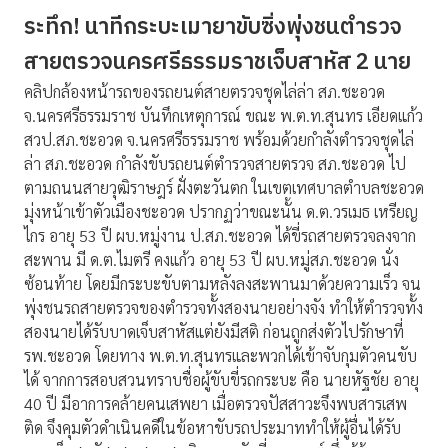
ระทึก! นาทีกระบะเมายาขับซิ่งพุ่งชนตำรวจ
สายตรวจนครศรีธรรมราชเจ็บสาหัส 2 นาย
คลิปกล้องหน้ารถของรถยนต์สายตรวจชุดไล่ล่า สภ.ชะอวด
จ.นครศรีธรรมราช บันทึกเหตุการณ์ ขณะ พ.ต.ท.สุนทร เอียดแก้ว
สวป.สภ.ชะอวด จ.นครศรีธรรมราช พร้อมด้วยกำลังตำรวจชุดไล่
ล่า สภ.ชะอวด กำลังขับรถยนต์ตำรวจสายตรวจ สภ.ชะอวด ไป
ตามถนนสายวุฒิราษฎร์ ฝั่งตะวันตก ในเขตเทศบาลตำบลชะอวด
มุ่งหน้าเข้าตัวเมืองชะอวด ปรากฏว่าขณะนั้น ด.ต.วรเมธ เหรียญ
ไกร อายุ 53 ปี ผบ.หมู่งาน ป.สภ.ชะอวด ได้ขี่รถสายตรวจลงจาก
สะพาน มี ด.ต.ไมตรี คงแก้ว อายุ 53 ปี ผบ.หมู่สภ.ชะอวด นั่ง
ซ้อนท้าย โดยมีกระบะขับตามหลังลงสะพานมาด้วยความเร็ว จน
พุ่งชนรถสายตรวจของตำรวจทั้งสองนายอย่างจัง ทำให้ตำรวจทั้ง
สองนายได้รับบาดเจ็บสาหัสแต่ยังมีสติ ก่อนถูกส่งตัวไปรักษาที่
รพ.ชะอวด โดยทาง พ.ต.ท.สุนทรและพวกได้เข้าจับกุมตัวคนขับ
ได้ จากการสอบสวนทราบชื่อผู้ขับขี่รถกระบะ คือ นายหัฐชัย อายุ
40 ปี มีอาการคล้ายคนเสพยา เมื่อตรวจปัสสาวะจึงพบสารเสพ
ติด จึงคุมตัวดำเนินคดีในข้อหาขับรถประมาททำให้ผู้อื่นได้รับ