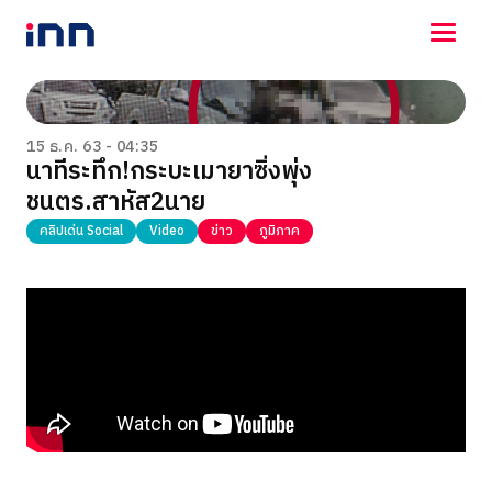
NEWS
ENTERTAINMENT
15 ธ.ค. 63 - 04:35
นาทีระทึก!กระบะเมายาซิ่งพุ่ง
LIFESTYLE
ชนตร.สาหัส2นาย
HOROSCOPE
LOTTERY
คลิปเด่น Social
Video
ข่าว
ภูมิภาค
VIDEO
ร่วมด้วยช่วยกัน