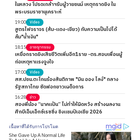
ในหลวง โปรดเกล้าฯรับผู้วายชนม์ เหตุกราดยิง ใน
พระบรมราชานุเคราะห์
19:00
Video
สูตรไฟจราจร (ส้ม-แดง-เขียว) กับความเป็นไปได้
ล้ม"น้ำเงิน"
18:15
อาชญากรรม
เหยื่อกราดยิงเสียชีวิตเพิ่มอีก1ราย -ตร.สอบเพื่อนผู้
ก่อเหตุหาแรงจูงใจ
17:00
Video
สส.ปชน.ตะโกนร้องสันติภาพ "มิน ออง ไลง์" กลาง
รัฐสภาไทย ซัดฟอกขาวเผด็จการ
16:28
ข่าว
สองพี่น้อง “นาคแป้น” ไม่ทำให้ผิดหวัง สร้างผลงาน
ศึกบีเอ็มเอ็กซ์เรซซิ่ง ชิงแชมป์เอเชีย 2026