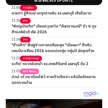
NEWS UPDATE
11:40
การเมือง
นายกฯ รู้สึกแย่ เหตุกราดยิง รร.นนทบุรี เสียใจมาก
11:36
ข่าว
"พิชญบัณฑิต" เบียดหวุดหวิด "กันทรารมณ์" รัว 6 ตุง
ศึกเดลินิวส์ คัพ 2026
11:26
ข่าว
"ช้างศึก" ฟื้นฟูร่างกายเตรียมลุย "เมียนมา" ศึกชิง
แชมป์อาเซียน 2026 รอบแบ่งกลุ่ม กลุ่มบี นัดสุดท้าย
11:10
อาชญากรรม
ระทึก! กราดยิงหน้า รร.เทพศิรินทร์ นนทบุรี ดับ 2
11:05
Hot News
ด่วน! เต้ ดราก้อนไฟว์ หายตัวปริศนา หลังปั่นจักรยาน
ออกจากบ้าน