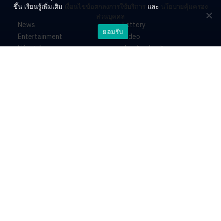
ขึ้น เรียนรู้เพิ่มเติม
เงื่อนไขข้อตกลงการใช้บริการ
และ
นโยบายคุ้มครอง
ส่วนบุคคล
News
Lottery
ยอมรับ
Entertainment
Video
Lifestyle
ร่วมด้วยช่วยกัน
Horoscope
About
Contact
PR by Dataxet