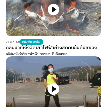
02 ก.พ. 64
คลิปเด่น Social
คลิปนาทีเก๋งอัดเสาไฟฟ้าย่างสดคนขับดับสยอง
คลิปนาทีเก๋งอัดเสาไฟฟ้าย่างสดคนขับดับสยอง