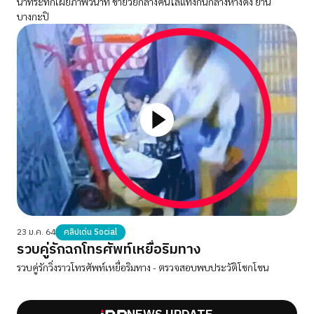
นาทีระทึกเผยภาพวินาที ชายวัยกลางคนไล่แทงกันกลางห้างดัง ย่าน
บางกะปิ
23 ม.ค. 64
คลิปเด่น Social
รวบคู่รักฉกโทรศัพท์เหยื่อริมทาง
รวบคู่รักวิ่งราวโทรศัพท์เหยื่อริมทาง - ตรวจสอบพบประวัติโชกโชน