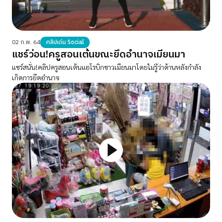
02 ก.พ. 64
คลิปเด่น Social
แชร์ว่อน!ครูสอนเต้นขณะยึดอำนาจเมียนมา
แชร์สนั่น!คลิปครูสอนเต้นแอโรบิกชาวเมียนมาโดยไม่รู้ว่าด้านหลังกำลัง
เกิดการยึดอำนาจ