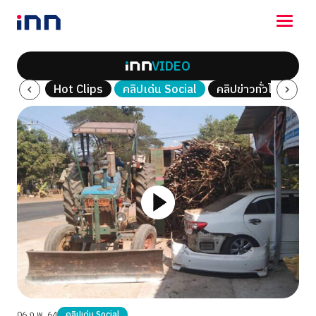
VIDEO
NEWS
ณ์พิเศษ
Hot Clips
คลิปเด่น Social
คลิปข่าวทั่วไป
คลิ
ENTERTAINMENT
LIFESTYLE
HOROSCOPE
LOTTERY
VIDEO
ร่วมด้วยช่วยกัน
06 ก.พ. 64
คลิปเด่น Social