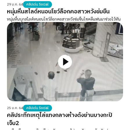
29 ม.ค. 64
คลิปเด่น Social
หนุ่มหื่นสไลด์หนอนโชว์ล็อกคอสาวหวังข่มขืน
หนุ่มหื่นบุกสไลด์หนอนโชว์ล็อกคอสาวหวังข่มขืนโชคดีแฟนมาช่วยไว้ทัน
25 ม.ค. 64
คลิปเด่น Social
คลิประทึกเหตุไล่แทงกลางห้างดังย่านบางกะปิ
เจ็บ2