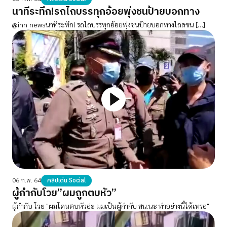
นาทีระทึก!รถไถบรรทุกอ้อยพุ่งชนป้ายบอกทาง
@inn_newsนาทีระทึก! รถไถบรรทุกอ้อยพุ่งชนป้ายบอกทางไถลชน […]
06 ก.พ. 64
คลิปเด่น Social
ผู้กำกับ​โวย”ผมถูกตบหัว”
ผู้กำกับ ​โวย "ผมโดนตบหัวอ่ะ​ ผมเป็นผู้กำกับ​ สน.นะ​ ทำอย่างนี้ได้เหรอ"