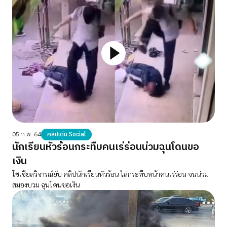
05 ก.พ. 64
คลิปเด่น Social
นักเรียนหัวร้อนกระทืบคนเร่ร่อนน่วมฉุนโดนขอ
เงิน
โซเชียลวิจารณ์ยับ คลิปนักเรียนหัวร้อน ไล่กระทืบหน้าคนเร่ร่อน จนน่วม
สมองบวม ฉุนโดนขอเงิน