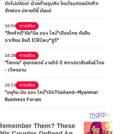
กัดไม่ปล่อย! ฝ่ายค้านรุมสับ โหมโรมก่อนเปิดศึก
ซักฟอก ปลายปีนี้ มันแน่
16:54
การเมือง
"สีหศักดิ์"ยัน"มิน ออง ไลง์"เยือนไทย ดันคืน
อาเซียน ยินดี ICRCพบ"ซูจี"
16:28
การเมือง
"โสภณ" สุนทรพจน์ งาน50 ปี สถาปนาสัมพันธ์ไทย
- เวียดนาม
16:13
การเมือง
"อนุทิน-มิน ออง ไลง์"เปิดThailand–Myanmar
Business Forum