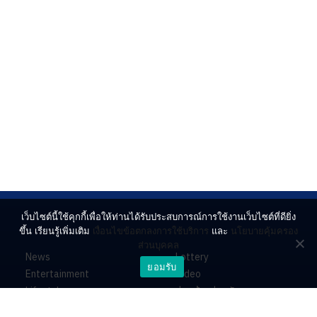
เว็บไซต์นี้ใช้คุกกี้เพื่อให้ท่านได้รับประสบการณ์การใช้งานเว็บไซต์ที่ดียิ่ง
ขึ้น เรียนรู้เพิ่มเติม
เงื่อนไขข้อตกลงการใช้บริการ
และ
นโยบายคุ้มครอง
ส่วนบุคคล
News
Lottery
ยอมรับ
Entertainment
Video
Lifestyle
ร่วมด้วยช่วยกัน
Horoscope