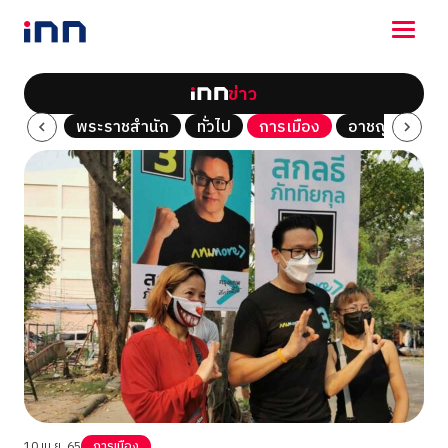
ข่าว
NEWS
Tech
พระราชสำนัก
ทั่วไป
การเมือง
อาชญากรรม
ENTERTAINMENT
LIFESTYLE
HOROSCOPE
LOTTERY
VIDEO
ร่วมด้วยช่วยกัน
10 เม.ย. 65
การเมือง