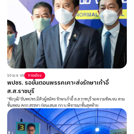
10 เม.ย. 65
การเมือง
พปชร. รอขั้นตอนพรรคเคาะส่งรักษาเก้าอี้
ส.ส.ราชบุรี
"ชัยวุฒิ"ยันพปชร.มีตัวผู้สมัคร รักษาเก้าอี้ ส.ส.ราชบุรี รอความชัดเจน ตาม
ขั้นตอน คกก.สรรหา ก่อนเสนอ กก.บ.พิจารณาขั้นสุดท้าย