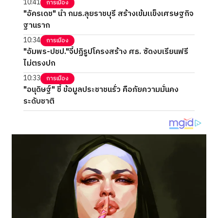
10:41
การเมือง
"อัครเดช" นำ กมธ.ลุยราชบุรี สร้างเข้มแข็งเศรษฐกิจ
ฐานราก
10:34
การเมือง
"อัมพร-ปชป."จี้ปฏิรูปโครงสร้าง ศธ. ซัดงบเรียนฟรี
ไม่ตรงปก
10:33
การเมือง
"อนุดิษฐ์" ชี้ ข้อมูลประชาชนรั่ว คือภัยความมั่นคง
ระดับชาติ