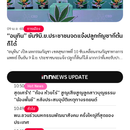
09 เม.ย. 65
การเมือง
“อนุทิน” ยัน9มิ.ย.ประชาชนจดแจ้งปลูกกัญชากี่ต้น
ก็ได้
"อนุทิน" เปิด มหกรรมกัญชา เขตสุขภาพที่ 10 ขับเคลื่อนงานกัญชาทางการ
แพทย์ ยืนยัน 9 มิ.ย. ประชาชนจะแจ้ง ปลูกกี่ต้นก็ได้ มากกว่าที่เคยรับปาก
6 ต้น
NEWS UPDATE
10:50
Hot News
สุดเศร้า! “ก้อง ห้วยไร่” สูญเสียสูญลูกสาวบุญธรรม
“น้องพั้นช์” หลังประสบอุบัติเหตุทางรถยนต์
10:49
ทั่วไป
พม.ชวนร่วมมหกรรมพัฒนาสังคม ครั้งใหญ่ที่สุดของ
ประเทศ