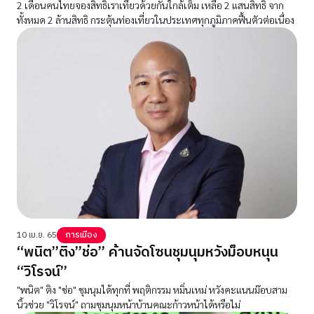
2 เดือนคนไทยจองสิทธิเราเที่ยวด้วยกันใกล้เต็ม เหลือ 2 แสนสิทธิ จาก
ทั้งหมด 2 ล้านสิทธิ กระตุ้นท่องเที่ยวในประเทศทุกภูมิภาคฟื้นตัวต่อเนื่อง
10 เม.ย. 65
การเมือง
“พนิต”ติง”ช่อ” ค้านจัดโซนชุมนุมหวังม็อบหนุน
“วิโรจน์”
"พนิต" ติง "ช่อ" ชุมนุมได้ทุกที่ พฤติกรรม หมิ่นเหม่ หวังคะแนนม๊อบสาม
นิ้วช่วย "วิโรจน์" ถามชุมนุมหน้าบ้านคณะก้าวหน้าได้หรือไม่