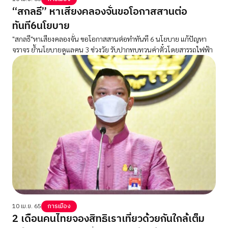
“สกลธี” หาเสียงคลองจั่นขอโอกาสสานต่อ
ทันที6นโยบาย
"สกลธี"หาเสียงคลองจั่น ขอโอกาสสานต่อทำทันที 6 นโยบาย แก้ปัญหา
จราจร ย้ำนโยบายดูแลคน 3 ช่วงวัย รับปากทบทวนค่าตั๋วโดยสารรถไฟฟ้า
10 เม.ย. 65
การเมือง
2 เดือนคนไทยจองสิทธิเราเที่ยวด้วยกันใกล้เต็ม