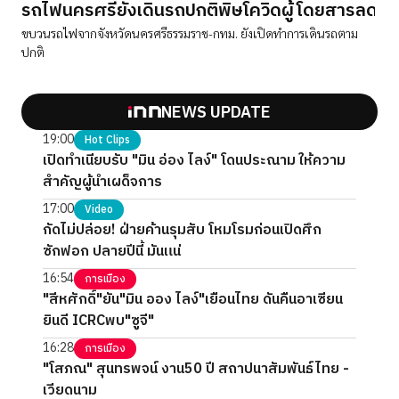
รถไฟนครศรียังเดินรถปกติพิษโควิดผู้โดยสารลด
ขบวนรถไฟจากจังหวัดนครศรีธรรมราช-กทม. ยังเปิดทำการเดินรถตาม
ปกติ
NEWS UPDATE
19:00
Hot Clips
เปิดทำเนียบรับ "มิน อ่อง ไลง์" โดนประณาม ให้ความ
สำคัญผู้นำเผด็จการ
17:00
Video
กัดไม่ปล่อย! ฝ่ายค้านรุมสับ โหมโรมก่อนเปิดศึก
ซักฟอก ปลายปีนี้ มันแน่
16:54
การเมือง
"สีหศักดิ์"ยัน"มิน ออง ไลง์"เยือนไทย ดันคืนอาเซียน
ยินดี ICRCพบ"ซูจี"
16:28
การเมือง
"โสภณ" สุนทรพจน์ งาน50 ปี สถาปนาสัมพันธ์ไทย -
เวียดนาม