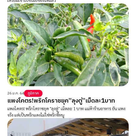
26 ม.ค. 64
ภูมิภาค
แพงโคตร!พริกโคราชยุค”ลุงตู่”เม็ดละ1บาท
แพงโคตร! พริกโคราชยุค "ลุงตู่" เม็ดละ 1 บาท แม่ค้าร้านอาหาร ยัน แพง
จริง แต่เป็นพริกแดงไม่ใช่พริกขี้หนู