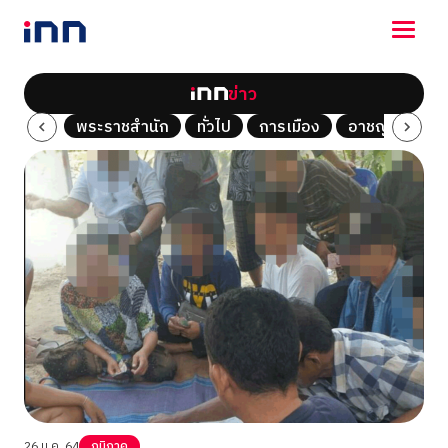
ข่าว
NEWS
Tech
พระราชสำนัก
ทั่วไป
การเมือง
อาชญากรรม
ENTERTAINMENT
LIFESTYLE
HOROSCOPE
LOTTERY
VIDEO
ร่วมด้วยช่วยกัน
26 ม.ค. 64
ภูมิภาค