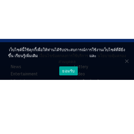
เว็บไซต์นี้ใช้คุกกี้เพื่อให้ท่านได้รับประสบการณ์การใช้งานเว็บไซต์ที่ดียิ่ง
ขึ้น เรียนรู้เพิ่มเติม
เงื่อนไขข้อตกลงการใช้บริการ
และ
นโยบายคุ้มครอง
ส่วนบุคคล
News
Lottery
ยอมรับ
Entertainment
Video
Lifestyle
ร่วมด้วยช่วยกัน
Horoscope
About
Contact
PR by Dataxet