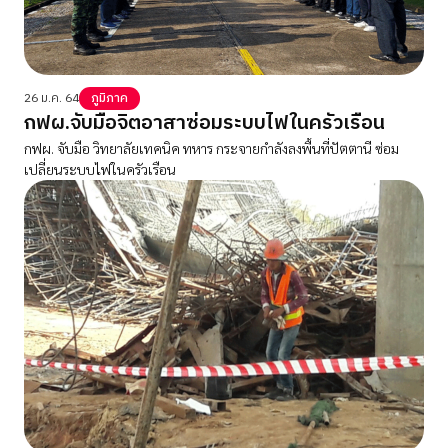
26 ม.ค. 64
ภูมิภาค
กฟผ.จับมือจิตอาสาซ่อมระบบไฟในครัวเรือน
กฟผ. จับมือ วิทยาลัยเทคนิค ทหาร กระจายกำลังลงพื้นที่ปัตตานี ซ่อม
เปลี่ยนระบบไฟในครัวเรือน