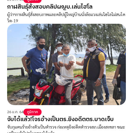
กาฬสินธุ์สั่งสอบคลิปผญบ.เล่นไฮโล
ผู้ว่าฯกาฬสินธุ์สั่งสอบภาพและคลิปผู้ใหญ่บ้านนั่งล้อมวงเล่นไฮโลไม่สนโค
วิด-19
26 ม.ค. 64
ภูมิภาค
จับได้แล้ว!โจรอ้างเป็นตร.ยิงอดีตตร.บาดเจ็บ
จับกุมคนร้ายอ้างตัวเป็นตำรวจ ก่อเหตุยิงอดีตตำรวจสภ.เมืองสงขลา ขณะ
เตรียมเข้าไปขโมยของได้แล้ว