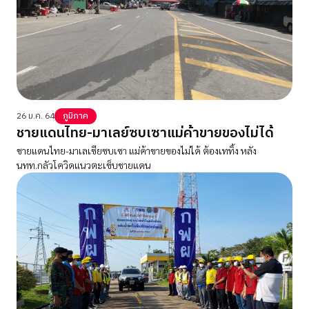
26 ม.ค. 64
ภูมิภาค
ชายแดนไทย-มาเลย์ซบเซาแม่ค้าขายของไม่ได้
ชายแดนไทย-มาเลเซียซบเซา แม่ค้าขายของไม่ได้ ต้องเททิ้ง หลัง
นทท.กลัวโควิดแนวตะเข็บชายแดน