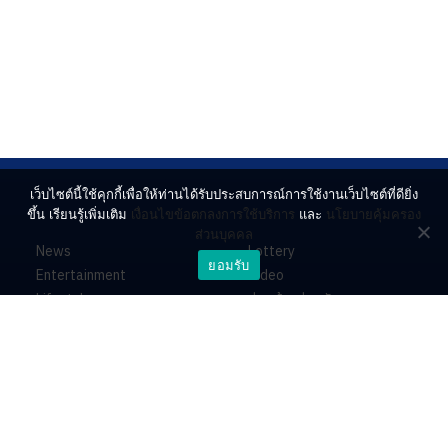
เว็บไซต์นี้ใช้คุกกี้เพื่อให้ท่านได้รับประสบการณ์การใช้งานเว็บไซต์ที่ดียิ่ง
ขึ้น เรียนรู้เพิ่มเติม
เงื่อนไขข้อตกลงการใช้บริการ
และ
นโยบายคุ้มครอง
ส่วนบุคคล
News
Lottery
ยอมรับ
Entertainment
Video
Lifestyle
ร่วมด้วยช่วยกัน
Horoscope
About
Contact
PR by Dataxet