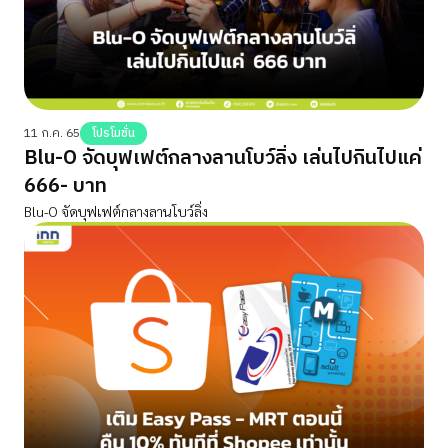
11 ก.ค. 65
โปรโมชั่น
Blu-O จัดบุฟเฟต์กลางลานโบว์ลิ่ง เล่นไปกินไปแค่
666- บาท
Blu-O จัดบุฟเฟต์กลางลานโบว์ลิ่ง