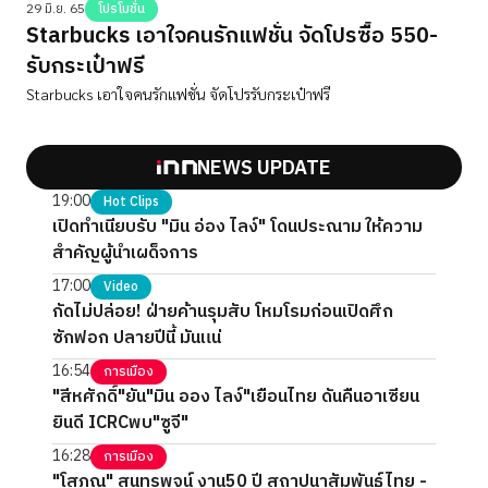
29 มิ.ย. 65
โปรโมชั่น
Starbucks เอาใจคนรักแฟชั่น จัดโปรซื้อ 550-
รับกระเป๋าฟรี
Starbucks เอาใจคนรักแฟชั่น จัดโปรรับกระเป๋าฟรี
NEWS UPDATE
19:00
Hot Clips
เปิดทำเนียบรับ "มิน อ่อง ไลง์" โดนประณาม ให้ความ
สำคัญผู้นำเผด็จการ
17:00
Video
กัดไม่ปล่อย! ฝ่ายค้านรุมสับ โหมโรมก่อนเปิดศึก
ซักฟอก ปลายปีนี้ มันแน่
16:54
การเมือง
"สีหศักดิ์"ยัน"มิน ออง ไลง์"เยือนไทย ดันคืนอาเซียน
ยินดี ICRCพบ"ซูจี"
16:28
การเมือง
"โสภณ" สุนทรพจน์ งาน50 ปี สถาปนาสัมพันธ์ไทย -