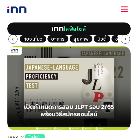
ไลฟ์สไตล์
NEWS
al Vlog
ท่องเที่ยว
อาหาร
สุขภาพ
บิวตี้
ช้อปปิ้ง
ENTERTAINMENT
LIFESTYLE
HOROSCOPE
LOTTERY
VIDEO
ร่วมด้วยช่วยกัน
29 ก.ค. 65
โปรโมชั่น