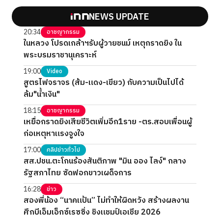
NEWS UPDATE
20:34
อาชญากรรม
ในหลวง โปรดเกล้าฯรับผู้วายชนม์ เหตุกราดยิง ใน
พระบรมราชานุเคราะห์
19:00
Video
สูตรไฟจราจร (ส้ม-แดง-เขียว) กับความเป็นไปได้
ล้ม"น้ำเงิน"
18:15
อาชญากรรม
เหยื่อกราดยิงเสียชีวิตเพิ่มอีก1ราย -ตร.สอบเพื่อนผู้
ก่อเหตุหาแรงจูงใจ
17:00
คลิปข่าวทั่วไป
สส.ปชน.ตะโกนร้องสันติภาพ "มิน ออง ไลง์" กลาง
รัฐสภาไทย ซัดฟอกขาวเผด็จการ
16:28
ข่าว
สองพี่น้อง “นาคแป้น” ไม่ทำให้ผิดหวัง สร้างผลงาน
ศึกบีเอ็มเอ็กซ์เรซซิ่ง ชิงแชมป์เอเชีย 2026