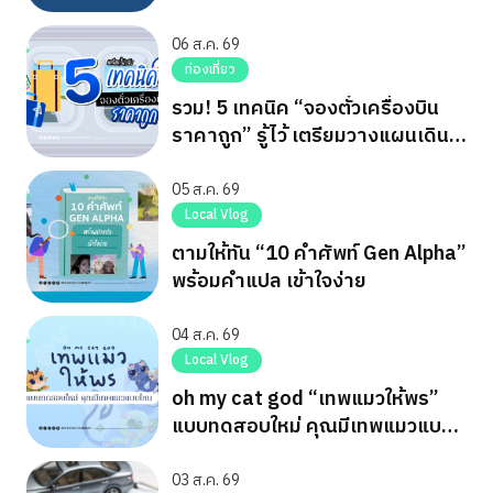
06 ส.ค. 69
ท่องเที่ยว
รวม! 5 เทคนิค “จองตั๋วเครื่องบิน
ราคาถูก” รู้ไว้ เตรียมวางแผนเดิน
ทาง
05 ส.ค. 69
Local Vlog
ตามให้ทัน “10 คำศัพท์ Gen Alpha”
พร้อมคำแปล เข้าใจง่าย
04 ส.ค. 69
Local Vlog
oh my cat god “เทพแมวให้พร”
แบบทดสอบใหม่ คุณมีเทพแมวแบบ
ไหน
03 ส.ค. 69