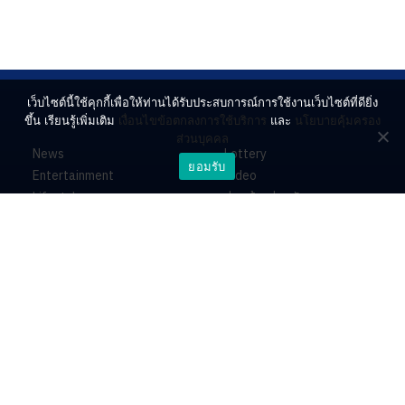
เว็บไซต์นี้ใช้คุกกี้เพื่อให้ท่านได้รับประสบการณ์การใช้งานเว็บไซต์ที่ดียิ่ง
ขึ้น เรียนรู้เพิ่มเติม
เงื่อนไขข้อตกลงการใช้บริการ
และ
นโยบายคุ้มครอง
ส่วนบุคคล
News
Lottery
ยอมรับ
Entertainment
Video
Lifestyle
ร่วมด้วยช่วยกัน
Horoscope
About
Contact
PR by Dataxet