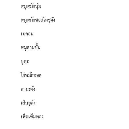
หมูหมักนุ่ม
หมูหมักซอสโคชูจัง
เบคอน
หมูสามชั้น
บูตะ
ไก่หมักซอส
คามะจัง
เส้นอูด้ง
เห็ดเข็มทอง