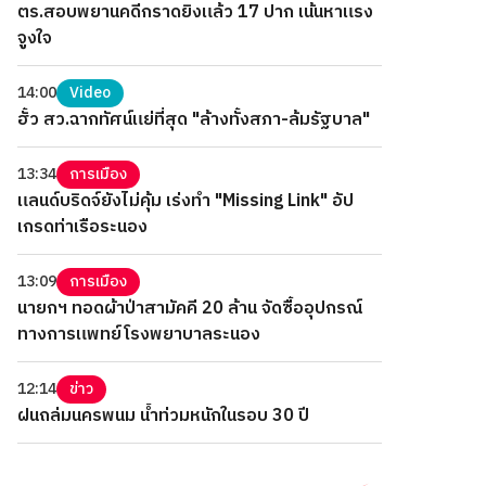
ตร.สอบพยานคดีกราดยิงแล้ว 17 ปาก เน้นหาแรง
จูงใจ
14:00
Video
ฮั้ว สว.ฉากทัศน์แย่ที่สุด "ล้างทั้งสภา-ล้มรัฐบาล"
13:34
การเมือง
แลนด์บริดจ์ยังไม่คุ้ม เร่งทำ "Missing Link" อัป
เกรดท่าเรือระนอง
13:09
การเมือง
นายกฯ ทอดผ้าป่าสามัคคี 20 ล้าน จัดซื้ออุปกรณ์
ทางการแพทย์โรงพยาบาลระนอง
12:14
ข่าว
ฝนถล่มนครพนม น้ำท่วมหนักในรอบ 30 ปี