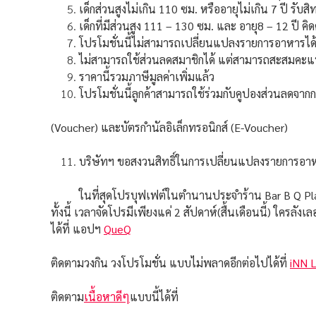
เด็กส่วนสูงไม่เกิน 110 ซม. หรืออายุไม่เกิน 7 ปี รับ
เด็กที่มีส่วนสูง 111 – 130 ซม. และ อายุ8 – 12 ปี คิดค
โปรโมชั่นนี้ไม่สามารถเปลี่ยนแปลงรายการอาหารได
ไม่สามารถใช้ส่วนลดสมาชิกได้ แต่สามารถสะสมคะแน
ราคานี้รวมภาษีมูลค่าเพิ่มแล้ว
โปรโมชั่นนี้ลูกค้าสามารถใช้ร่วมกับคูปองส่วนลดจ
(Voucher) และบัตรกำนัลอิเล็กทรอนิกส์ (E-Voucher)
บริษัทฯ ขอสงวนสิทธิ์ในการเปลี่ยนแปลงรายการอ
ในที่สุดโปรบุฟเฟต์ในตำนานประจำร้าน Bar B Q Plaza (บา
ทั้งนี้ เวลาจัดโปรมีเพียงแค่ 2 สัปดาห์(สื้นเดือนนี้) ใครลั
ได้ที่ แอปฯ
QueQ
ติดตามวงกิน วงโปรโมชั่น แบบไม่พลาดอีกต่อไปได้ที่
iNN L
ติดตาม
เนื้อหาดีๆ
แบบนี้ได้ที่