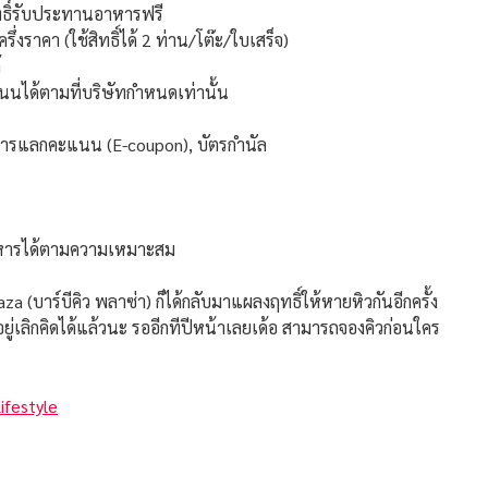
สิทธิ์รับประทานอาหารฟรี
รึ่งราคา (ใช้สิทธิ์ได้ 2 ท่าน/โต๊ะ/ใบเสร็จ)
้
นได้ตามที่บริษัทกำหนดเท่านั้น
ากการแลกคะแนน (E-coupon), บัตรกำนัล
าหารได้ตามความเหมาะสม
ร์บีคิว พลาซ่า) ก็ได้กลับมาแผลงฤทธิ์ให้หายหิวกันอีกครั้ง
งเลอยู่เลิกคิดได้แล้วนะ รออีกทีปีหน้าเลยเด้อ สามารถจองคิวก่อนใคร
ifestyle