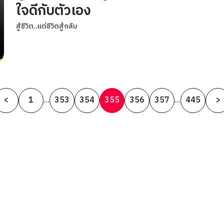
ใจดีกับตัวเอง
สู้ชีวิต..แต่ชีวิตสู้กลับ
Posts
<
1
353
354
355
356
357
445
>
…
…
pagination