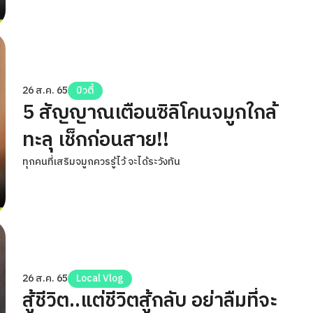
26 ส.ค. 65
บิวตี้
5 สัญญาณเตือนซิลิโคนจมูกใกล้
ทะลุ เช็กก่อนสาย!!
ทุกคนที่เสริมจมูกควรรู้ไว้ จะได้ระวังทัน
26 ส.ค. 65
Local Vlog
สู้ชีวิต..แต่ชีวิตสู้กลับ อย่าลืมที่จะ