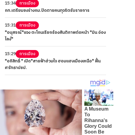
15:34
การเมือง
ภท.เตรียมชงร่างกม.ปิดตายคนทุจริตรับราชการ
15:31
การเมือง
"อนุสรณ์"แจง ตะโกนเรียกร้องสันติภาพต่อหน้า "มิน อ่อง
ไลง์"
15:29
การเมือง
"อภิสิทธิ์ " เปิด"สายฟ้าฮ่วมใจ ฮอมแฮงเมืองเหนือ" ฟื้น
ศรัทธาปชป.