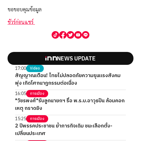
ขอขอบคุณข้อมูล
ชัวร์ก่อนแชร์
NEWS UPDATE
17:00
Video
สัญญาณเตือน! ไทยไม่ปลอดภัยความรุนแรงสังคม
พุ่ง เกิดโศกนาฏกรรมต่อเนื่อง
16:05
การเมือง
"วัชรพงศ์"รับลูกนายกฯ รื้อ พ.ร.บ.อาวุธปืน ล้อมคอก
เหตุ กราดยิง
15:25
การเมือง
2 ปีพรรคประชาชน ย้ำภารกิจเดิม ชนะเลือกตั้ง-
เปลี่ยนประเทศ