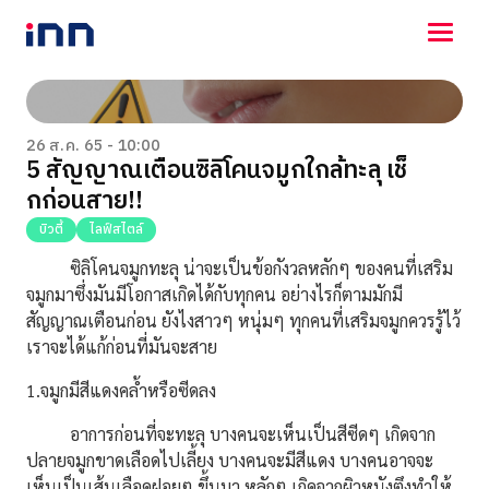
NEWS
ENTERTAINMENT
26 ส.ค. 65 - 10:00
5 สัญญาณเตือนซิลิโคนจมูกใกล้ทะลุ เช็
LIFESTYLE
กก่อนสาย!!
HOROSCOPE
LOTTERY
บิวตี้
ไลฟ์สไตล์
VIDEO
ซิลิโคนจมูกทะลุ น่าจะเป็นข้อกังวลหลักๆ ของคนที่เสริม
ร่วมด้วยช่วยกัน
จมูกมาซึ่งมันมีโอกาสเกิดได้กับทุกคน อย่างไรก็ตามมักมี
สัญญาณเตือนก่อน ยังไงสาวๆ หนุ่มๆ ทุกคนที่เสริมจมูกควรรู้ไว้
เราจะได้แก้ก่อนที่มันจะสาย
1.จมูกมีสีแดงคล้ำหรือซีดลง
อาการก่อนที่จะทะลุ บางคนจะเห็นเป็นสีซีดๆ เกิดจาก
ปลายจมูกขาดเลือดไปเลี้ยง บางคนจะมีสีแดง บางคนอาจจะ
เห็นเป็นเส้นเลือดฝอยๆ ขึ้นมา หลักๆ เกิดจากผิวหนังตึงทำให้