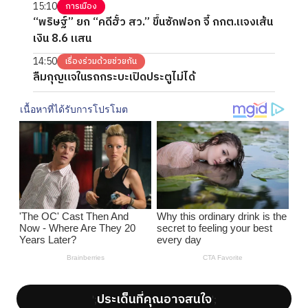
15:10
การเมือง
“พริษฐ์” ยก “คดีฮั้ว สว.” ขึ้นซักฟอก จี้ กกต.แจงเส้น
เงิน 8.6 แสน
14:50
เรื่องร่วมด้วยช่วยกัน
ลืมกุญแจในรถกระบะเปิดประตูไม่ได้
ประเด็นที่คุณอาจสนใจ
';
';