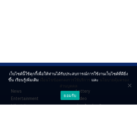
เว็บไซต์นี้ใช้คุกกี้เพื่อให้ท่านได้รับประสบการณ์การใช้งานเว็บไซต์ที่ดียิ่ง
ขึ้น เรียนรู้เพิ่มเติม
เงื่อนไขข้อตกลงการใช้บริการ
และ
นโยบายคุ้มครอง
ส่วนบุคคล
News
Lottery
ยอมรับ
Entertainment
Video
Lifestyle
ร่วมด้วยช่วยกัน
Horoscope
About