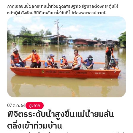
ภาคเอกชนชี้ผลกระทบน้ำท่วมฉุดเศรษฐกิจ รัฐบาลต้องกระตุ้นให้
หนักQ4 ดึงช้อปดีมีคืนกลับมาใช้ทันทีไม่ต้องรอเวลาปลายปี
07 ต.ค. 64
ภูมิภาค
พิจิตรระดับน้ำสูงขึ้นแม่น้ำยมล้น
ตลิ่งเข้าท่วมบ้าน