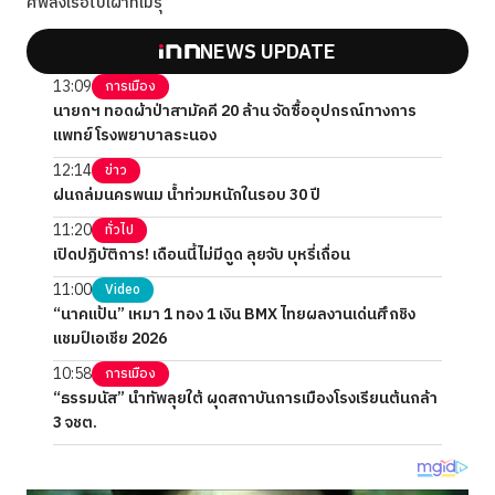
ศพลงเรือไปเผาที่เมรุ
NEWS UPDATE
13:09
การเมือง
นายกฯ ทอดผ้าป่าสามัคคี 20 ล้าน จัดซื้ออุปกรณ์ทางการ
แพทย์โรงพยาบาลระนอง
12:14
ข่าว
ฝนถล่มนครพนม น้ำท่วมหนักในรอบ 30 ปี
11:20
ทั่วไป
เปิดปฏิบัติการ! เดือนนี้ไม่มีดูด ลุยจับ บุหรี่เถื่อน
11:00
Video
“นาคแป้น” เหมา 1 ทอง 1 เงิน BMX ไทยผลงานเด่นศึกชิง
แชมป์เอเชีย 2026
10:58
การเมือง
“ธรรมนัส” นำทัพลุยใต้ ผุดสถาบันการเมืองโรงเรียนต้นกล้า
3 จชต.