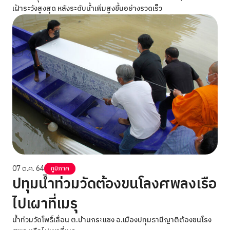
เฝ้าระวังสูงสุด หลังระดับน้ำเพิ่มสูงขึ้นอย่างรวดเร็ว
07 ต.ค. 64
ภูมิภาค
ปทุมน้ำท่วมวัดต้องขนโลงศพลงเรือ
ไปเผาที่เมรุ
น้ำท่วมวัดโพธิ์เลื่อน ต.บ้านกระแชง อ.เมืองปทุมธานีญาติต้องขนโรง