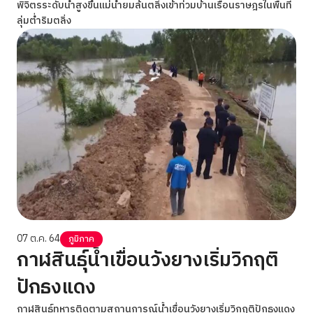
พิจิตรระดับน้ำสูงขึ้นแม่น้ำยมล้นตลิ่งเข้าท่วมบ้านเรือนราษฎรในพื้นที่
ลุ่มต่ำริมตลิ่ง
07 ต.ค. 64
ภูมิภาค
กาฬสินธุ์น้ำเขื่อนวังยางเริ่มวิกฤติ
ปักธงแดง
กาฬสินธุ์ทหารติดตามสถานการณ์น้ำเขื่อนวังยางเริ่มวิกฤติปักธงแดง