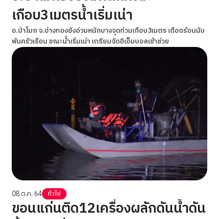
เกือบ3เมตรน้ำเริ่มเน่า
อ.ป่าโมก จ.อ่างทองยังอ่วมหนักบางจุดท่วมเกือบ3เมตร เดือดร้อนนับ
พันครัวเรือน ขณะน้ำเริ่มเน่า เตรียมจัดอีเอ็มบอลเข้าช่วย
08 ต.ค. 64
ทั่วไป
ขอนแก่นติด12เครื่องผลักดันน้ำดัน