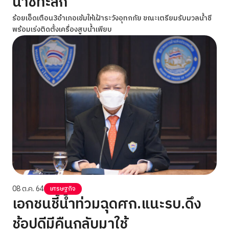
น้ำชีทะลัก
ร้อยเอ็ดเตือน3อำเภอเข้มให้เฝ้าระวังอุทกภัย ขณะเตรียมรับมวลน้ำชี
พร้อมเร่งติดตั้งเครื่องสูบน้ำเพียบ
08 ต.ค. 64
เศรษฐกิจ
เอกชนชี้น้ำท่วมฉุดศก.แนะรบ.ดึง
ช้อปดีมีคืนกลับมาใช้