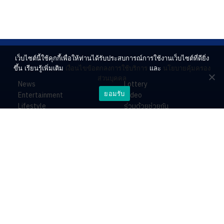
เว็บไซต์นี้ใช้คุกกี้เพื่อให้ท่านได้รับประสบการณ์การใช้งานเว็บไซต์ที่ดียิ่ง
ขึ้น เรียนรู้เพิ่มเติม
เงื่อนไขข้อตกลงการใช้บริการ
และ
นโยบายคุ้มครอง
ส่วนบุคคล
News
Lottery
ยอมรับ
Entertainment
Video
Lifestyle
ร่วมด้วยช่วยกัน
Horoscope
About
Contact
PR by Dataxet