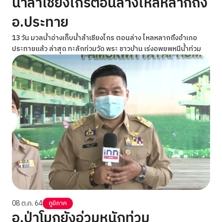
น้ำลำเชียงไกรตอนล่างไหลหลากถึง
อ.ประทาย
13 วัน มวลน้ำอ่างเก็บน้ำลำเชียงไกร ตอนล่าง ไหลหลากถึงอำเภอ
ประทายแล้ว ล่าสุด ทะลักท่วมวัด พระ ชาวบ้าน เร่งอพยพหนีน้ำท่วม
08 ต.ค. 64
ภูมิภาค
อ.ป่าโมกยังอ่วมหนักท่วม