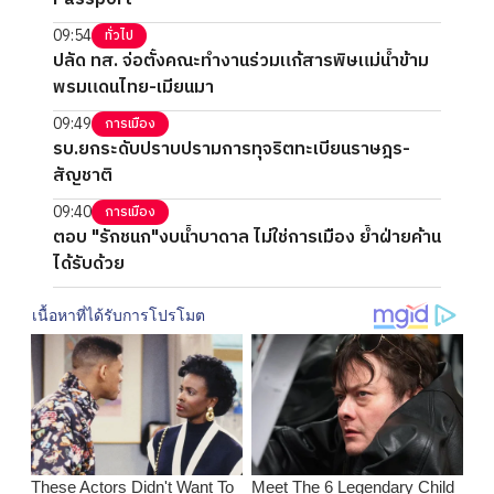
09:54
ทั่วไป
ปลัด ทส. จ่อตั้งคณะทำงานร่วมแก้สารพิษแม่น้ำข้าม
พรมแดนไทย-เมียนมา
09:49
การเมือง
รบ.ยกระดับปราบปรามการทุจริตทะเบียนราษฎร-
สัญชาติ
09:40
การเมือง
ตอบ "รักชนก"งบน้ำบาดาล ไม่ใช่การเมือง ย้ำฝ่ายค้าน
ได้รับด้วย