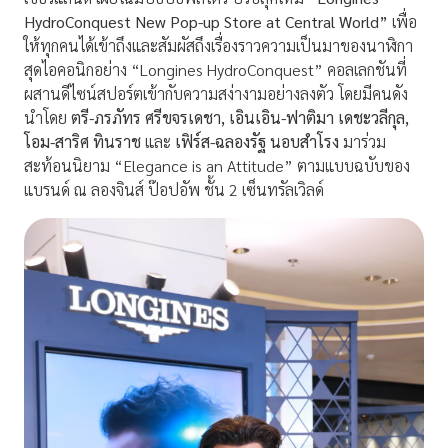
HydroConquest New Pop-up Store at Central World”
เพื่อ
ให้ทุกคนได้เข้าถึงและสัมผัสถึงเรื่องราวความเป็นมาของนาฬิกา
สุดไอคอนิกอย่าง “Longines HydroConquest” คอลเลกชันที่
ผสานดีไซน์สปอร์ตเข้ากับความสง่างามอย่างลงตัว โดยมีคนดัง
นำโดย
ตรี-ภรภัทร ศรีขจรเดชา
, เอินเอิน-ฟาติมา เดชะวลีกุล,
โอม-สาริศ ทินราช
และ
เฟิร์ส-ฉลองรัฐ นอบสำโรง
มาร่วม
สะท้อนนิยาม “Elegance is an Attitude” ตามแบบฉบับของ
แบรนด์ ณ ลองจินส์ ป๊อปอัพ ชั้น 2 เซ็นทรัลเวิลด์