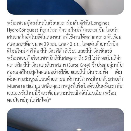
พร้อมชวนผู้หลงใหลในเรือนเวลาร่วมสัมผัสกับ Longines
HydroConquest ที่ถูกนำมาตีความใหม่ทั้งคอลเลกชัน โดยนำ
เสนอกลไกอัตโนมัติในสองขนาดที่ใช้งานได้หลากหลาย ตัวเรือน
สเตนเลสสตีลขนาด 39 มม. และ 42 มม. โดดเด่นด้วยหน้าปัด
ดีไซน์ใหม่ 4 สี คือ สีน้ำเงิน สีดำ สีเขียว และสีน้ำเงินซันเรย์
พร้อมขอบตัวเรือนเซรามิกสีสันสะดุดตาถึง 5 สี ไม่ว่าจะเป็นสีดำ
คลาสสิก สีน้ำเงิน และสีเทาสเลท (Slate Grey) ซึ่งประกบคู่มากับ
สองเฉดสีใหม่สุดโดดเด่นอย่างสีเขียวและสีน้ำเงิน รวมทั้ง เติม
เต็มความสมบูรณ์แบบด้วยสายนาฬิกานวัตกรรมใหม่ ด้วยสายถัก
Milanese สแตนเลสสตีลคุณภาพสูงที่เพิ่งเปิดตัวเป็นครั้งแรก กับ
เจเนอเรชันใหม่นี้ซึ่งสะท้อนความประณีตอันโฉบเฉี่ยว พร้อม
ตอบโจทย์ทุกไลฟ์สไตล์”