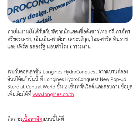
ภายในงานยังได้รับเกียรติจากนักแสดงชื่อดังชาวไทย
ตรี-ภรภัทร
ศรีขจรเดชา
, เอินเอิน-ฟาติมา เดชะวลีกุล, โอม-สาริศ ทินราช
และ
เฟิร์ส-ฉลองรัฐ นอบสำโรง
มาร่วมงาน
พบกับคอลเลกชัน Longines HydroConquest จากแบรนด์ลอง
จินส์ได้แล้ววันนี้ ที่ Longines HydroConquest New Pop-up
Store at Central World ชั้น 2 เซ็นทรัลเวิลด์ และสอบถามข้อมูล
เพิ่มเติมได้ที่
www.longines.co.th
ติดตาม
เนื้อหาดีๆ
แบบนี้ได้ที่