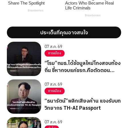
ประเด็นที่คุณอาจสนใจ
';
';
07 ส.ค. 69
การเมือง
“โรม”กมธ.ได้ข้อมูลใหม่โกงสอบท้อง
ถิ่น ชี้หากจบแค่ขรก.คือตัดตอน
การเมือง
07 ส.ค. 69
การเมือง
“ธนารัตน์”พลิกเสียงค้าน แจงรับบท
วิทยากร TH-AI Passport
07 ส.ค. 69