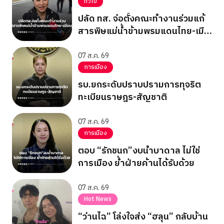
ทั่วไป
ปลัด ทส. จ่อตั้งคณะทำงานร่วมแก้
สารพิษแม่น้ำข้ามพรมแดนไทย-เมีย
นมา
07 ส.ค. 69
การเมือง
รบ.ยกระดับปราบปรามการทุจริต
ทะเบียนราษฎร-สัญชาติ
07 ส.ค. 69
การเมือง
ตอบ “รักชนก”งบน้ำบาดาล ไม่ใช่
การเมือง ย้ำฝ่ายค้านได้รับด้วย
07 ส.ค. 69
Hot News
“ว่านไฉ” โล่งใจส่ง “ฮลุน” กลับบ้าน