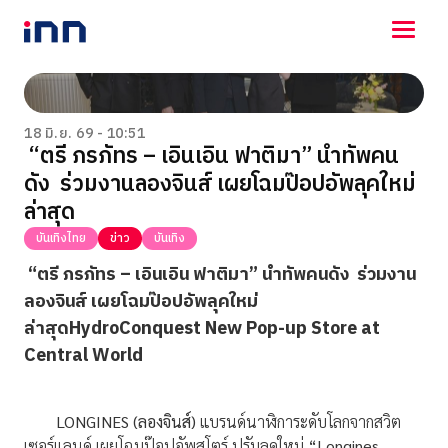
NEWS
ENTERTAINMENT
18 มิ.ย. 69 - 10:51
“ตรี ภรภัทร – เอินเอิน ฟาติมา” นำทัพคน
LIFESTYLE
ดัง ร่วมงานลองจินส์ เผยโฉมป๊อปอัพลุคใหม่
HOROSCOPE
LOTTERY
ล่าสุด
VIDEO
บันเทิงไทย
ข่าว
บันเทิง
ร่วมด้วยช่วยกัน
“ตรี ภรภัทร – เอินเอิน ฟาติมา” นำทัพคนดัง ร่วมงาน
ลองจินส์ เผยโฉมป๊อปอัพลุคใหม่
ล่าสุดHydroConquest New Pop-up Store at
Central World
LONGINES (ลองจินส์)
แบรนด์นาฬิการะดับโลกจากสวิต
เซอร์แลนด์ เผยโฉมป๊อปอัพสโตร์ ปรับลุคใหม่
“
Longines